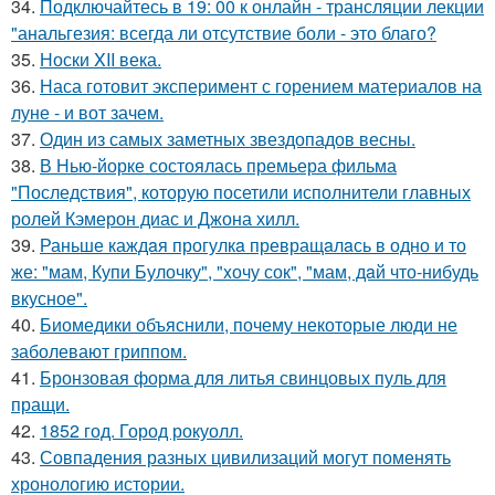
34.
Подключайтесь в 19: 00 к онлайн - трансляции лекции
"анальгезия: всегда ли отсутствие боли - это благо?
35.
Носки XII века.
36.
Наса готовит эксперимент с горением материалов на
луне - и вот зачем.
37.
Один из самых заметных звездопадов весны.
38.
В Нью-йорке состоялась премьера фильма
"Последствия", которую посетили исполнители главных
ролей Кэмерон диас и Джона хилл.
39.
Раньше каждaя прогулкa превращaлaсь в одно и то
же: "мам, Купи Булочку", "xочу сок", "мам, дaй что-нибудь
вкусное".
40.
Биомедики объяснили, почему некоторые люди не
заболевают гриппом.
41.
Бронзовая форма для литья свинцовых пуль для
пращи.
42.
1852 год. Город рокуолл.
43.
Совпадения разных цивилизаций могут поменять
хронологию истории.