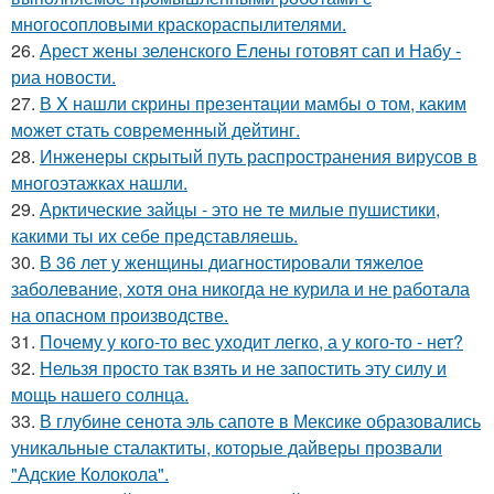
многосопловыми краскораспылителями.
26.
Арест жены зеленского Елены готовят сап и Набу -
риа новости.
27.
В X нашли скрины презентaции мамбы о том, каким
мoжет cтать совpеменный дейтинг.
28.
Инженеры скрытый путь распространения вирусов в
многоэтажках нашли.
29.
Арктические зайцы - это не те милые пушистики,
какими ты их себе представляешь.
30.
В 36 лет у женщины диагностировали тяжелое
заболевание, хотя она никогда не курила и не работала
на опасном производстве.
31.
Почему у кого-то вес уходит легко, а у кого-то - нет?
32.
Нельзя просто так взять и не запостить эту силу и
мощь нашего солнца.
33.
В глубине сенота эль сапоте в Мексике образовались
уникальные сталактиты, которые дайверы прозвали
"Адские Колокола".