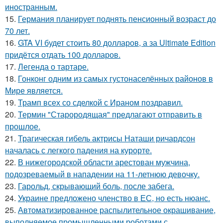
иностранным.
15.
Германия планирует поднять пенсионный возраст до
70 лет.
16.
GTA VI будет стоить 80 долларов, а за Ultimate Edition
придётся отдать 100 долларов.
17.
Легенда о тартаре.
18.
Гонконг одним из самых густонаселённых районов в
Мире является.
19.
Трамп всех со сделкой с Ираном поздравил.
20.
Термин "Старородящая" предлагают отправить в
прошлое.
21.
Трагическая гибель актрисы Наташи ричардсон
началась с легкого падения на курорте.
22.
В нижегородской области арестован мужчина,
подозреваемый в нападении на 11-летнюю девочку.
23.
Гарольд, скрывающий боль, после забега.
24.
Украине предложено членство в ЕС, но есть нюанс.
25.
Автоматизированное распылительное окрашивание,
выполняемое промышленными роботами с