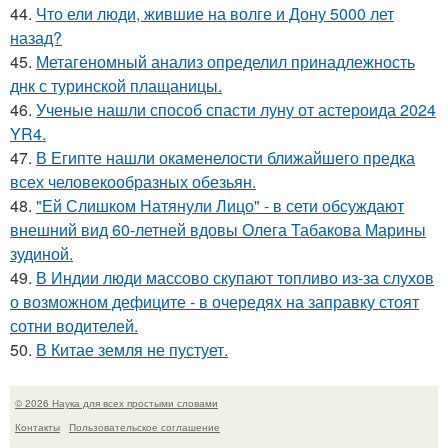
44.
Что ели люди, жившие на волге и Дону 5000 лет
назад?
45.
Метагеномный анализ определил принадлежность
днк с туринской плащаницы.
46.
Ученые нашли способ спасти луну от астероида 2024
YR4.
47.
В Египте нашли окаменелости ближайшего предка
всех человекообразных обезьян.
48.
"Ей Слишком Натянули Лицо" - в сети обсуждают
внешний вид 60-летней вдовы Олега Табакова Марины
зудиной.
49.
В Индии люди массово скупают топливо из-за слухов
о возможном дефиците - в очередях на заправку стоят
сотни водителей.
50.
В Китае земля не пустует.
© 2026 Наука для всех простыми словами
Контакты
Пользовательское соглашение