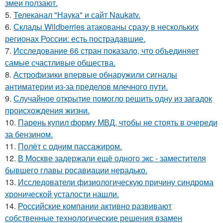
змеи ползают.
5.
Телеканал "Наука" и сайт Naukatv.
6.
Склады Wildberries атакованы сразу в нескольких
регионах России: есть пострадавшие.
7.
Исследование 66 стран показало, что объединяет
самые счастливые общества.
8.
Астрофизики впервые обнаружили сигналы
антиматерии из-за пределов млечного пути.
9.
Случайное открытие помогло решить одну из загадок
происхождения жизни.
10.
Парень купил форму МВД, чтобы не стоять в очереди
за бензином.
11.
Полёт с одним пассажиром.
12.
В Москве задержали ещё одного экс - заместителя
бывшего главы росавиации нерадько.
13.
Исследователи физиологическую причину синдрома
хронической усталости нашли.
14.
Российские компании активно развивают
собственные технологические решения взамен