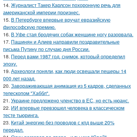
14.
Журналист Такер Карлсон похоронную речь для
американской империи произнес.
15.
В Петербурге впервые вручат евразийскую
философскую премию.
16.
В Уфе стая бродячих собак женщине ногу разорвала.
17.
Пашинян и Алиев направили поздравительные
письма Путину по случаю дня России.
18.
Перед вами 1987 год, снимок, который определил
эпоху.
19.
Археологи поняли, как люди освещали пещеры 14
000 лет назад.
20.
Завораживающая анимация из 5 кадров, сделанных
телескопом "Хаббл".
21.
Украине предложено членство в ЕС, но есть нюанс.
22.
ИИ впервые превзошел человека в классическом
тесте тьюринга.
23.
Китай энергию без проводов с кпд выше 20%
передал.