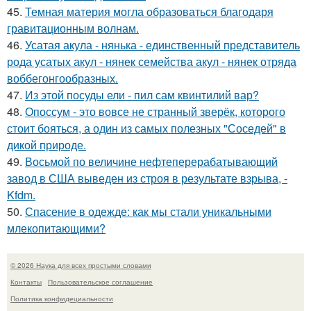
45.
Темная материя могла образоваться благодаря
гравитационным волнам.
46.
Усатая акула - нянька - единственный представитель
рода усатых акул - нянек семейства акул - нянек отряда
воббегонгообразных.
47.
Из этой посуды ели - пил сам квинтилий вар?
48.
Опоссум - это вовсе не странный зверёк, которого
стоит бояться, а один из самых полезных "Соседей" в
дикой природе.
49.
Восьмой по величине нефтеперерабатывающий
завод в США выведен из строя в результате взрыва, -
Kfdm.
50.
Спасение в одежде: как мы стали уникальными
млекопитающими?
© 2026 Наука для всех простыми словами
Контакты
Пользовательское соглашение
Политика конфидециальности