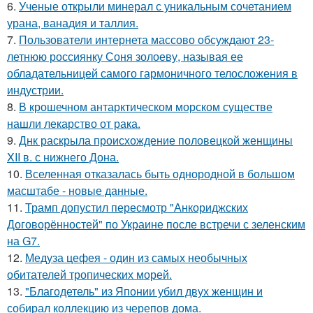
6.
Ученые открыли минерал с уникальным сочетанием
урана, ванадия и таллия.
7.
Пользователи интернета массово обсуждают 23-
летнюю россиянку Соня золоеву, называя ее
обладательницей самого гармоничного телосложения в
индустрии.
8.
В крошечном антарктическом морском существе
нашли лекарство от рака.
9.
Днк раскрыла происхождение половецкой женщины
XII в. с нижнего Дона.
10.
Вселенная отказалась быть однородной в большом
масштабе - новые данные.
11.
Трамп допустил пересмотр "Анкориджских
Договорённостей" по Украине после встречи с зеленским
на G7.
12.
Медуза цефея - один из самых необычных
обитателей тропических морей.
13.
"Благодетель" из Японии убил двух женщин и
собирал коллекцию из черепов дома.