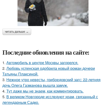
читать дальше →
Последние обновления на сайте:
1.
Автомобиль в центре Москвы загорелся.
2.
Любовь успенская одобрила новый роман дочери
Татьяны Плаксиной.
3.
Нежное утро невесты, грибоедовский загс: 22-летняя
дочь Олега Газманова вышла замуж.
4.
Тут даже мы не знаем, как комментировать.
5.
В великом Новгороде исследуют храм, связанный с
легендарным Садко.