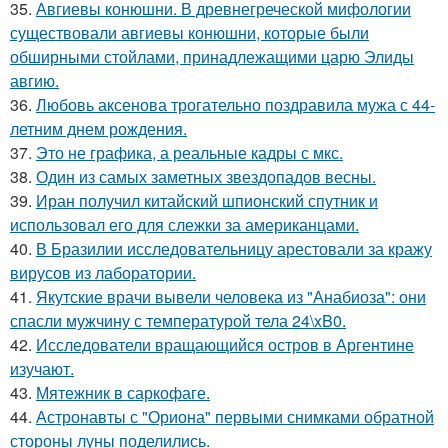
35.
Авгиевы конюшни. В древнегреческой мифологии
существовали авгиевы конюшни, которые были
обширными стойлами, принадлежащими царю Элиды
авгию.
36.
Любовь аксенова трогательно поздравила мужа с 44-
летним днем рождения.
37.
Это не графика, а реальные кадры с мкс.
38.
Один из самых заметных звездопадов весны.
39.
Иран получил китайский шпионский спутник и
использовал его для слежки за американцами.
40.
В Бразилии исследовательницу арестовали за кражу
вирусов из лаборатории.
41.
Якутские врачи вывели человека из "Анабиоза": они
спасли мужчину с температурой тела 24\xB0.
42.
Исследователи вращающийся остров в Аргентине
изучают.
43.
Мятежник в саркофаге.
44.
Астронавты с "Ориона" первыми снимками обратной
стороны луны поделились.