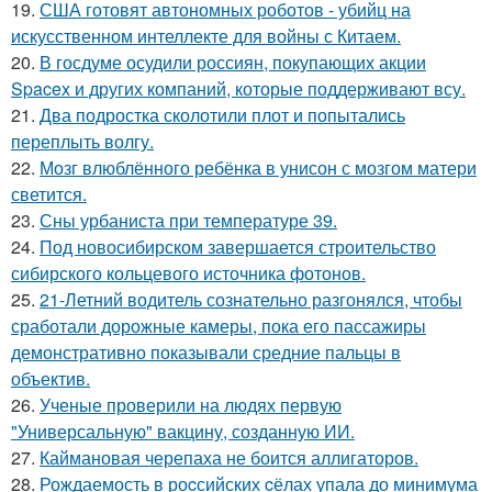
19.
США готовят автономных роботов - убийц на
искусственном интеллекте для войны с Китаем.
20.
В госдуме осудили россиян, покупающих акции
Spacex и других компаний, которые поддерживают всу.
21.
Два подростка сколотили плот и попытались
переплыть волгу.
22.
Мозг влюблённого ребёнка в унисон с мозгом матери
светится.
23.
Сны урбаниста при температуре 39.
24.
Под новосибирском завершается строительство
сибирского кольцевого источника фотонов.
25.
21-Летний водитель сознательно разгонялся, чтобы
сработали дорожные камеры, пока его пассажиры
демонстративно показывали средние пальцы в
объектив.
26.
Ученые проверили на людях первую
"Универсальную" вакцину, созданную ИИ.
27.
Каймановая черепаха не боится аллигаторов.
28.
Рождаемость в роcсийских cёлах упала до минимума