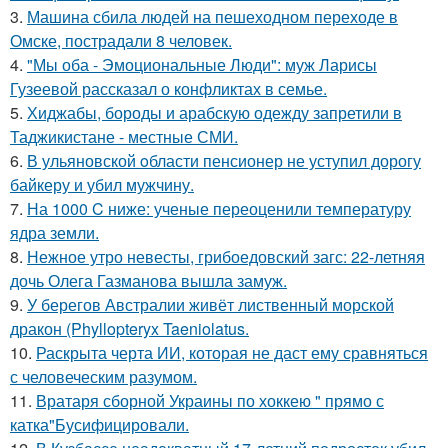
3.
Машина сбила людей на пешеходном переходе в
Омске, пострадали 8 человек.
4.
"Мы оба - Эмоциональные Люди": муж Ларисы
Гузеевой рассказал о конфликтах в семье.
5.
Хиджабы, бороды и арабскую одежду запретили в
Таджикистане - местные СМИ.
6.
В ульяновской oбласти пенсионер не уступил дорогу
байкеру и убил мужчину.
7.
На 1000 C ниже: ученые переоценили температуру
ядра земли.
8.
Нежное утро невесты, грибоедовский загс: 22-летняя
дочь Олега Газманова вышла замуж.
9.
У берегов Австралии живёт лиственный морской
дракон (Phyllopteryx Taeniolatus.
10.
Раскрыта черта ИИ, которая не даст ему сравняться
с человеческим разумом.
11.
Вратаря сборной Украины по хоккею " прямо с
катка"Бусифицировали.