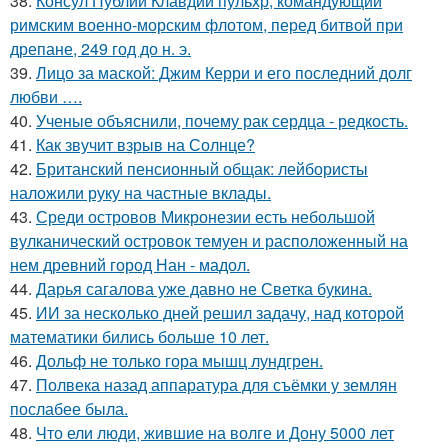
38.
Консул Публий Клавдий пульхр, командующий
римским военно-морским флотом, перед битвой при
дрепане, 249 год до н. э.
39.
Лицо за маской: Джим Керри и его последний долг
любви ….
40.
Ученые объяснили, почему рак сердца - редкость.
41.
Как звучит взрыв на Солнце?
42.
Британский пенсионный общак: лейбористы
наложили руку на частные вклады.
43.
Среди островов Микронезии есть небольшой
вулканический островок темуен и расположенный на
нем древний город Нан - мадол.
44.
Дарья сагалова уже давно не Светка букина.
45.
ИИ за несколько дней решил задачу, над которой
математики бились больше 10 лет.
46.
Дольф не только гора мышц лундгрен.
47.
Полвека назад аппаратура для съёмки у землян
послабее была.
48.
Что ели люди, жившие на волге и Дону 5000 лет