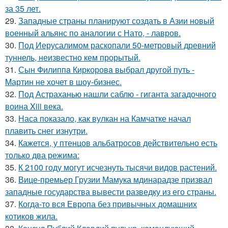
за 35 лет.
29.
Западные страны планируют создать в Азии новый
военный альянс по аналогии с Нато, - лавров.
30.
Под Иерусалимом раскопали 50-метровый древний
туннель, неизвестно кем прорытый.
31.
Сын Филиппa Киркоровa выбрал другой путь -
Mартин не хочет в шоy-бизнес.
32.
Под Астраханью нашли саблю - гиганта загадочного
воина Xiii века.
33.
Наса показало, как вулкан на Камчатке начал
плавить снег изнутри.
34.
Кажется, у птенцов альбатросов действительно есть
только два режима:
35.
К 2100 году могут исчезнуть тысячи видов растений.
36.
Вице-премьер Грузии Мамука мдинарадзе призвал
западные государства вывести разведку из его страны.
37.
Когда-то вся Европа без привычных домашних
котиков жила.