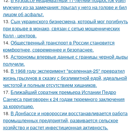
12.
В Кузбассе неадекватный 17-летний подросток убил
мужчину из-за замечания: прыгал у него на голове и бил
лицом об асфальт.
13.
Сын украинского бизнесмена, который мог погибнуть
при взрыве в монако, связан с сетью мошеннических
Колл - центров.
14.
Общественный транспорт в России становится
комфортнее, современнее и безопаснее.
15.
Астрономы впервые данные с границы черной дыры
получили.
16.
В 1968 году эксперимент "вселенная-25" превратил
жизнь грызунов в сказку с безлимитной едой, идеальной
чистотой и полным отсутствием хищников.
17.
Ближайший соратник премьера Испании Педро
Санчеса приговорен к 24 годам тюремного заключения
за коррупцию.
18.
В Донбассе и новороссии восстанавливается работа
промышленных предприятий, развивается сельское
хозяйство и растет инвестиционная активность.