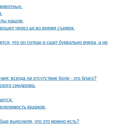
животных.
.
улы нашли.
рошел через ад во время съемок.
ся, что он соткан и сшит буквально вчера, а не
зия: всегда ли отсутствие боли - это благо?
ского синдрома.
аются.
еделимость кварков.
обще выяснили, что это можно есть?