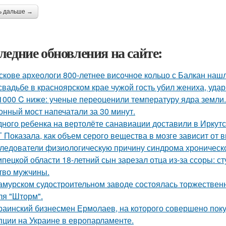
ь дальше →
ледние обновления на сайте:
скове археологи 800-летнее височное кольцо с Балкан нашл
свадьбе в красноярском крае чужой гость убил жениха, уда
1000 C ниже: ученые переоценили температуру ядра земли.
онный мост напечатали за 30 минут.
дного ребенка на вертолёте санавиации доставили в Иркутс
 Показала, как объем серого вещества в мозге зависит от 
ледователи физиологическую причину синдрома хроническо
ипецкой области 18-летний сын зарезал отца из-за ссоры: с
тво мужчины.
амурском судостроительном заводе состоялась торжественн
ля "Шторм".
раинский бизнесмен Ермолаев, на которого совершено пок
пции на Украине в европарламенте.