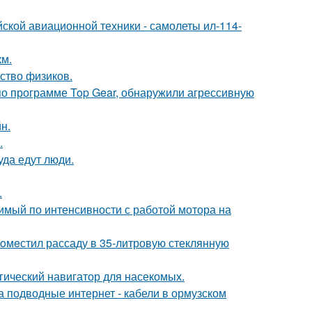
ской авиационной техники - самолеты ил-114-
км.
ство физиков.
по программе Top Gear, обнаружили агрессивную
н.
.
уда едут люди.
.
вимый по интенсивности с работой мотора на
пoмeстил рассаду в 35-литровую стеклянную
гический навигатор для насекомых.
за подводные интернет - кабели в ормузском