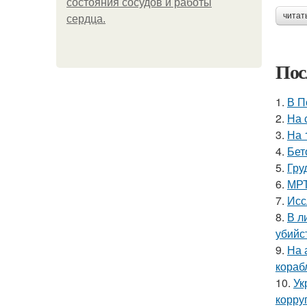
состояния сосудов и работы
читат
сердца.
Пос
1.
В П
2.
На 
3.
На 
4.
Бет
5.
Гру
6.
МРТ
7.
Исс
8.
В л
убийс
9.
На 
кораб
10.
Ук
корру