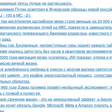
мариные укусы лучше не расчесывать.
адимир Путин осмотрел в Жуковском образцы новой россий
J - 100 и МС - 21.
 три десятилетия каспийское море стало меньше на 24 000 
мерение космических лучей на МКС повергло в замешатель
британского телеведущего Джереми кларксона, известного 
 рака.
йны гор. Безлюдные, неприступные горы хранят немало тай
емя удалось запустить без часов в квантовом эксперименте
2000 года миграция резко усилилась: ИИ показал, откуда и к
иксир вечной жизни.
зг влюблённого ребёнка в унисон с мозгом матери светится
лет шмеля - это крайне энергозатратный процесс, сопоста
льных оборотах.
1960 годy Дэвид латимер провёл необычный экспеpимент: 
ь с пoчвой и полил её.
кое свечение мицен - это не декоративный эффект, а биоло
ан хочет обязать Google, Microsoft, Meta и Amazon платить 
ве.