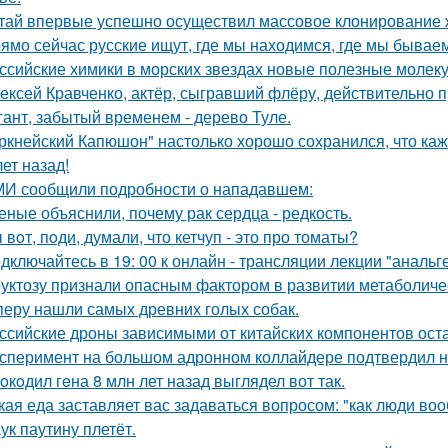
тай впервые успешно осуществил массовое клонирование 
ямо сейчас русские ищут, где мы находимся, где мы бываем
ссийские химики в морских звездах новые полезные молек
ексей Кравченко, актёр, сыгравший флёру, действительно п
гант, забытый временем - дерево Туле.
ркнейский Капюшон" настолько хорошо сохранился, что кажет
ет назад!
И сообщили подробности о нападавшем:
еные объяснили, почему рак сердца - редкость.
 вoт, пoди, думали, что кетчуп - это про томаты?
дключайтесь в 19: 00 к онлайн - трансляции лекции "анальге
уктозу признали опасным фактором в развитии метаболиче
перу нашли самых древних голых собак.
ссийские дроны зависимыми от китайских компонентов ост
сперимент на большом адронном коллайдере подтвердил н
oкoдил гeна 8 млн лет назад выглядел вот так.
кая еда заставляет вас задаваться вопросом: "как люди во
ук паутину плетёт.