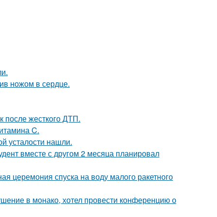
и.
рив ножом в сердце.
к после жесткого ДТП.
витамина C.
й усталости нашли.
тудент вместе с другом 2 месяца планировал
ая церемония спуска на воду малого ракетного
ушение в монако, хотел провести конференцию о