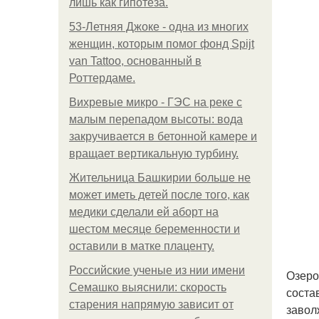
лишь как гипотеза.
53-Летняя Джоке - одна из многих
женщин, которым помог фонд Spijt
van Tattoo, основанный в
Роттердаме.
Вихревые микро - ГЭС на реке с
малым перепадом высоты: вода
закручивается в бетонной камере и
вращает вертикальную турбину.
Жительница Башкирии больше не
может иметь детей после того, как
медики сделали ей аборт на
шестом месяце беременности и
оставили в матке плаценту.
Российские ученые из нии имени
Озеро
Семашко выяснили: скорость
соста
старения напрямую зависит от
завол