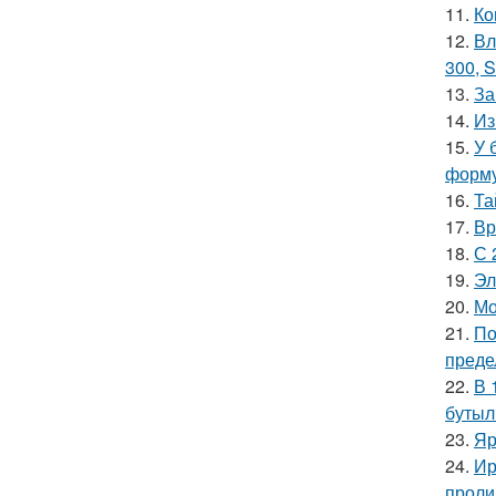
11.
Ко
12.
Вл
300, S
13.
За
14.
Из
15.
У 
форму
16.
Та
17.
Вр
18.
С 
19.
Эл
20.
Мо
21.
По
преде
22.
В 
бутыл
23.
Яр
24.
Ир
проли