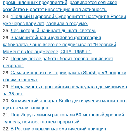
промышленных предприятий, развивается сельское
хозяйство и растет инвестиционная активность.
24.
"Полный Цифровой Суверенитет" наступит в России
уже через пару лет, заявили в госдуме.
25.
Лес, который начинает дышать светом.
26.
Знаменитейшая и культовая фотография
кабриолета, чаще всего её подписывают "Неловкий
Момент в Лос-анджелесе, США, 1959 г.".
27.
Почему после работы болит голова: объясняет
невролог.
28.
Самая мощная в истории ракета Starship V3 вопреки
сбоям взлетела.
29.
Рождаемость в роcсийских cёлах упала до минимума
за 35 лет.
30.
Космический аппарат Smile для изучения магнитного
щита земли запущен.
31.
Под Иерусалимом раскопали 50-метровый древний
туннель, неизвестно кем прорытый.
32.
В России открыли математический принцип