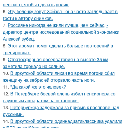
невского, чтобы сделать ролик.
6.
Эту белочку зовут Хэйзел - она часто заглядывает в
гости к автору снимков.
7.
Россияне никогда не жили лучше, чем сейчас, -
директор центра исследований социальной экономики
Алексей зубец.
8.
Этот аромат помог сделать больше повторений в
тренировках.
9.
Стратосферная обсерватория на высоте 35 км
заметила торнадо на солнце.
10.
В иркутской области лихач во время погони сбил
женщину на зебре: ей оторвало часть ноги.
11.
"Да какой же это человек?
12.
В Петербурге боевой олень избил пенсионера со
слуховым аппаратом на остановке.
13.
Петербуржца задержали за призыв к расправе над
русскими.
14.
В иркутской области одиннадцатиклассника удалили
с ЕГЭ из-за "Умных" очков.