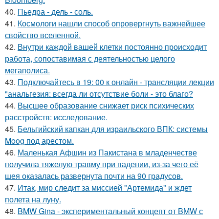
40.
Пьедра - дель - соль.
41.
Космологи нашли способ опровергнуть важнейшее
свойство вселенной.
42.
Внутри каждой вашей клетки постоянно происходит
работа, сопоставимая с деятельностью целого
мегаполиса.
43.
Подключайтесь в 19: 00 к онлайн - трансляции лекции
"анальгезия: всегда ли отсутствие боли - это благо?
44.
Высшее образование снижает риск психических
расстройств: исследование.
45.
Бельгийский капкан для израильского ВПК: системы
Moog под арестом.
46.
Маленькая Афшин из Пакистана в младенчестве
получила тяжелую травму при падении, из-за чего её
шея оказалась развернута почти на 90 градусов.
47.
Итак, мир следит за миссией "Артемида" и ждет
полета на луну.
48.
BMW Gina - экспериментальный концепт от BMW с