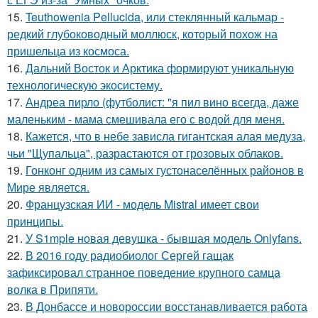
15.
Teuthowenia Pellucida, или стеклянный кальмар -
редкий глубоководный моллюск, который похож на
пришельца из космоса.
16.
Дальний Восток и Арктика формируют уникальную
технологическую экосистему.
17.
Андреа пирло (футболист: "я пил вино всегда, даже
маленьким - мама смешивала его с водой для меня.
18.
Кажется, что в небе зависла гигантская алая медуза,
чьи "Щупальца", разрастаются от грозовых облаков.
19.
Гонконг одним из самых густонаселённых районов в
Мире является.
20.
Французская ИИ - модель Mistral имеет свои
принципы.
21.
У S1mple новая девушка - бывшая модель Onlyfans.
22.
В 2016 году радиобиолог Сергей гащак
зафиксировал странное поведение крупного самца
волка в Припяти.
23.
В Донбассе и новороссии восстанавливается работа