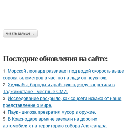
читать дальше →
Последние обновления на сайте:
1.
Морской леопард развивает под водой скорость выше
сорока километров в час, но на льду он неуклюж.
2.
Хиджабы, бороды и арабскую одежду запретили в
Таджикистане - местные СМИ.
3.
Исследование раскрыло, как соцсети искажают наше
представление о мире.
4.
Паук - цилоза превратил мусор в оружие.
5.
В Краснодаре армяне заехали на дорогих
автомобилях на территорию собора Александра