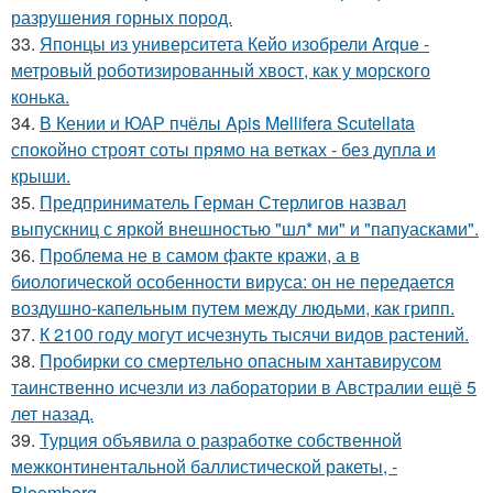
разрушения горных пород.
33.
Японцы из университета Кейо изобрели Arque -
метровый роботизированный хвост, как у морского
конька.
34.
В Кении и ЮАР пчёлы Apis Mellifera Scutellata
спокойно строят соты прямо на ветках - без дупла и
крыши.
35.
Предприниматель Герман Стерлигов назвал
выпускниц с яркой внешностью "шл* ми" и "папуасками".
36.
Проблема не в самом факте кражи, а в
биологической особенности вируса: он не передается
воздушно-капельным путем между людьми, как грипп.
37.
К 2100 году могут исчезнуть тысячи видов растений.
38.
Пробирки со смертельно опасным хантавирусом
таинственно исчезли из лаборатории в Австралии ещё 5
лет назад.
39.
Турция объявила о разработке собственной
межконтинентальной баллистической ракеты, -
Bloomberg.