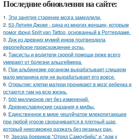
Последние обновления на сайте:
1.
Эти занятия старение мозга замедлили.
2.
53-Летняя Джоке - одна из многих женщин, которым
помог фонд Spijt van Tattoo, основанный в Роттердаме.
3.
Днк из древних мумий инков подтвердила
европейское происхождение оспы.
4.
Таксисты и водители скорой помощи реже всего
умирают от болезни альцгеймера.
5.
При альбинизме организм вырабатывает слишком
мало меланина или не вырабатывает его вовсе.
6.
Открытие: клетки матери проникают в мозг ребенка и
остаются там на всю жизнь.
7.
500 миллионов лет без изменений.
8.
Древнеславянские сказания и мифы.
9.
Единственное в мире чешуйчатое млекопитающее
при любой угрозе сворачивается в плотный шар,
который невозможно разжать без резаных ран.
10.
Звезда боевиков "Отряд Самоубийц" и "дом у