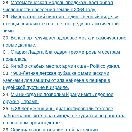
28.
Математическая модель предсказывает обвал
численности населения земли к 2064 году.
29.
Императорский пингвин - единственный вид, чьи
птенцы появляются на свет посреди антарктической
зимы.
30.
Велоспорт улучшает здоровье мозга и самочувствие -
новые данные.
31.
Старая Ладога благодаря трехметровым осетрам
появилась.
32.
Китай о слабых местах армии сша - Politico узнал.
33.
1900-Летняя детская рубашка с магическими
узелками для защиты от зла найдена в пещере в
иудейской пустыне в израиле.
34.
Мы никогда не позволим Ирану иметь ядерное
оружие, - трамп.
35.
В 36 лет у женщины диагностировали тяжелое
заболевание, хотя она никогда не курила и не работала
на опасном производстве.
36.
Официальное название этой патологии -