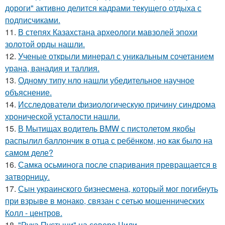
дороги" активно делится кадрами текущего отдыха с
подписчиками.
11.
В степях Казахстана археологи мавзолей эпохи
золотой орды нашли.
12.
Ученые открыли минерал с уникальным сочетанием
урана, ванадия и таллия.
13.
Одному типу нло нашли убедительное научное
объяснение.
14.
Исследователи физиологическую причину синдрома
хронической усталости нашли.
15.
В Мытищах водитель BMW с пистолетом якобы
распылил баллончик в отца с ребёнком, но как было на
самом деле?
16.
Самка осьминога после спаривания превращается в
затворницу.
17.
Сын украинского бизнесмена, который мог погибнуть
при взрыве в монако, связан с сетью мошеннических
Колл - центров.
18.
"Рука Пустыни" на севере Чили.