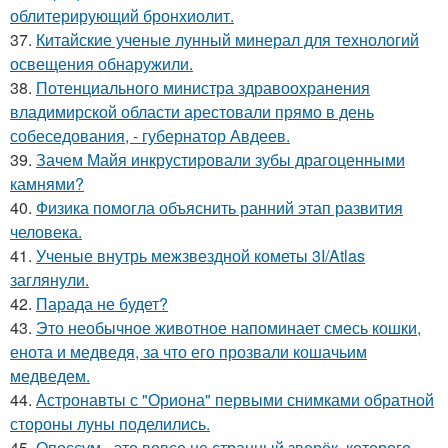
облитерирующий бронхиолит.
37.
Китайские ученые лунный минерал для технологий
освещения обнаружили.
38.
Потенциального министра здравоохранения
владимирской области арестовали прямо в день
собеседования, - губернатор Авдеев.
39.
Зачем Майя инкрустировали зубы драгоценными
камнями?
40.
Физика помогла объяснить ранний этап развития
человека.
41.
Ученые внутрь межзвездной кометы 3I/Atlas
заглянули.
42.
Парада не будет?
43.
Это необычное животное напоминает смесь кошки,
енота и медведя, за что его прозвали кошачьим
медведем.
44.
Астронавты с "Ориона" первыми снимками обратной
стороны луны поделились.
45.
Опоссум - это вовсе не странный зверёк, которого