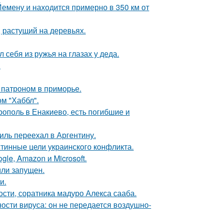
Йемену и находится примерно в 350 км от
 растущий на деревьях.
 себя из ружья на глазах у деда.
.
 патроном в приморье.
м "Хаббл".
ополь в Енакиево, есть погибшие и
иль переехал в Аргентину.
тинные цели украинского конфликта.
le, Amazon и Microsoft.
мли запущен.
и.
ти, соратника мадуро Алекса сааба.
ости вируса: он не передается воздушно-