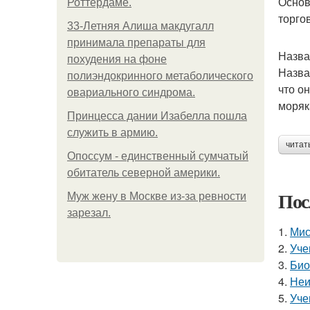
Основ
Роттердаме.
торго
33-Летняя Алиша макдугалл
принимала препараты для
Назва
похудения на фоне
Назва
полиэндокринного метаболического
что о
овариального синдрома.
моряк
Принцесса дании Изабелла пошла
служить в армию.
читат
Опоссум - единственный сумчатый
обитатель северной америки.
Пос
Mуж жену в Москве из-за ревности
зарезал.
1.
Мис
2.
Уче
3.
Био
4.
Неи
5.
Уче