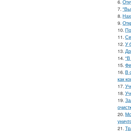
6.
Отк
7.
"Вы
8.
Нах
9.
Отк
10.
По
11.
Се
12.
У 
13.
Др
14.
"В
15.
Фе
16.
В 
как ко
17.
Уч
18.
Уч
19.
За
очист
20.
Мо
уничт
21.
Тр