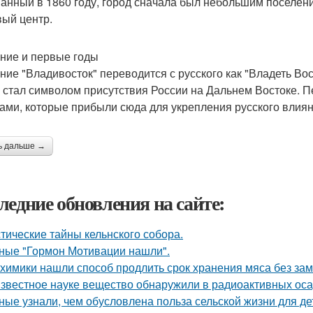
анный в 1860 году, город сначала был небольшим поселен
вый центр.
ние и первые годы
ние "Владивосток" переводится с русского как "Владеть Вос
н стал символом присутствия России на Дальнем Востоке.
ами, которые прибыли сюда для укрепления русского влиян
ь дальше →
ледние обновления на сайте:
тические тайны кельнского собора.
ные "Гормон Мотивации нашли".
химики нашли способ продлить срок хранения мяса без зам
звестное науке вещество обнаружили в радиоактивных оса
ные узнали, чем обусловлена польза сельской жизни для де