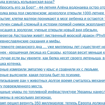
уда взялась колыванская ваза?
бросить его за Борт" - 44-летняя Алёна водонаева остро о
одка века под смоленском: археологи открыли 1000-летнее 
рытие: клетки матери проникают в мозг ребенка и остаются 
лучен самый сложный в истории прямой снимок экзопланет
нсация в зоологии: ученые открыли новый вид обезьян.
берегов Австралии живёт лиственный морской дракон (Phyllo
евнеславянские сказания и мифы.
 темноте океанского дна … уже миллионы лет существует н
нек - крошечная лисица из Сахары, которая весит меньше 
случае если вы увидите, как белка несет своего детеныша, в
шка котенка.
еные измерили эмпатию у крыс и сравнили их с людьми.
еные выяснили, какая погода бьет по психике.
лизывание ран у животных долгое время считалось механ
ку поврежденного места.
щные удары по топливной инфраструктуре Украины нанесла
ожены в нескольких регионах.
амп решил вернуть 350 миллиардов: теперь Европа должна 