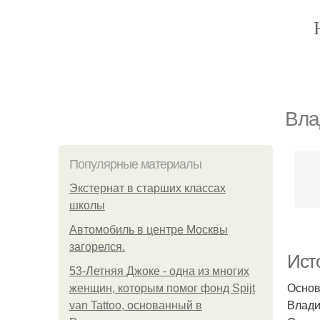
Вла
Популярные материалы
Экстернат в старших классах
школы
Автомобиль в центре Москвы
загорелся.
Ист
53-Летняя Джоке - одна из многих
Основ
женщин, которым помог фонд Spijt
Влади
van Tattoo, основанный в