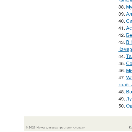
38.
Му
39.
Ал
40.
Си
41.
Ас
42.
Бе
43.
В 
Кэмер
44.
Те
45.
Со
46.
Ми
47.
Wa
колёс
48.
Во
49.
Лу
50.
Од
© 2026 Наука для всех простыми словами
К