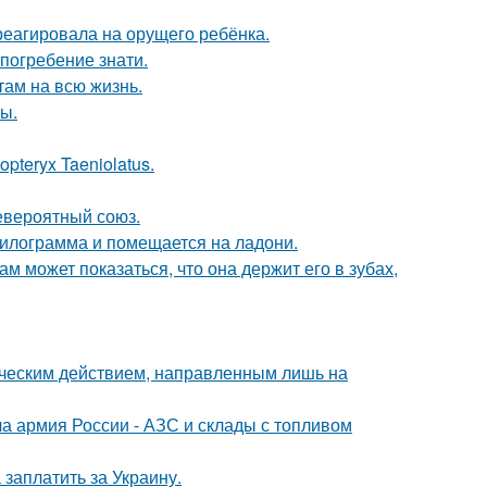
треагировала на орущего ребёнка.
погребение знати.
там на всю жизнь.
ы.
pteryx Taeniolatus.
евероятный союз.
килограмма и помещается на ладони.
ам может показаться, что она держит его в зубах,
ическим действием, направленным лишь на
 армия России - АЗС и склады с топливом
заплатить за Украину.