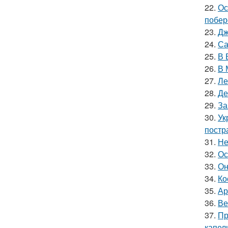
22.
Ос
побер
23.
Дж
24.
Са
25.
В 
26.
В 
27.
Ле
28.
Де
29.
За
30.
Ук
постр
31.
Не
32.
Ос
33.
Он
34.
Ко
35.
Ар
36.
Ве
37.
Пр
капел