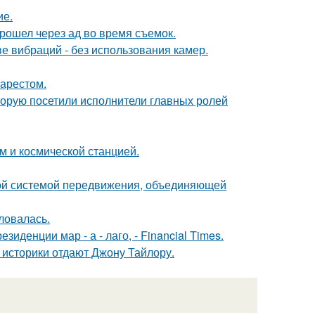
ие.
рошел через ад во время съемок.
е вибраций - без использования камер.
 арестом.
торую посетили исполнители главных ролей
м и космической станцией.
ной системой передвижения, объединяющей
ловалась.
иденции мар - а - лаго, - Financial Times.
 историки отдают Джону Тайлору.