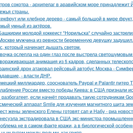
тров сокотра - архипелаг в аравийском море принадлежит 
ежья страны.
екфрут или хлебное дерево - самый большой в мире фрукт,
мый умный из актёров.
Башкирии молодой хоккеист "Норильска" случайно застрелил
Москве мужчина из ревности беременную девушку задушил
с, который начинает дышать светом.
вочка ослепла на один глаз после выстрела светошумовым
вораживающая анимация из 5 кадров, сделанных телескопо
раинский дрон атаковал рейсовый автобус Москва - Симфер
адавшие, - власти ДНР.
мецкий миллиардер, сооснователь Paypal и Palantir питер Т
лабление России вместо победы Киева: в США признали ис
 разбогатеет, если начнёт продавать такую сотрудникам Goog
смический аппарат Smile для изучения магнитного щита зе
ест жены зеленского Елены готовят сап и Набу - риа новост
несуэла экстрадировала в США экс-министра промышленнос
облема не в самом факте кражи, а в биологической особенн
ьным путем между людьми, как грипп.