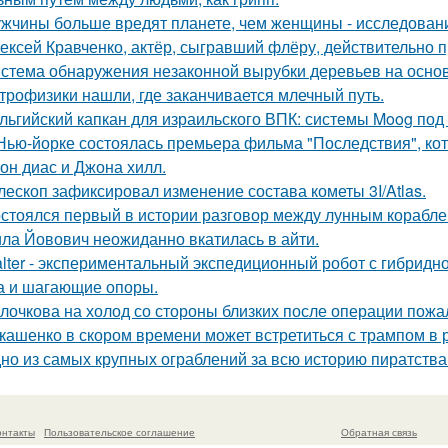
жчины больше вредят планете, чем женщины - исследован
ексей Кравченко, актёр, сыгравший флёру, действительно п
стема обнаружения незаконной вырубки деревьев на основ
трофизики нашли, где заканчивается млечный путь.
льгийский капкан для израильского ВПК: системы Moog под
Нью-йорке состоялась премьера фильма "Последствия", ко
он диас и Джона хилл.
лескоп зафиксировал изменение состава кометы 3I/Atlas.
стоялся первый в истории разговор между лунным корабле
ла Йовович неожиданно вкатилась в айти.
lter - экспериментальный экспедиционный робот с гибрид
а и шагающие опоры.
лочкова на холод со стороны близких после операции пожа
кашенко в скором времени может встретиться с трампом в рез
но из самых крупных ограблений за всю историю пиратства
онтакты
Пользовательское соглашение
Обратная связь