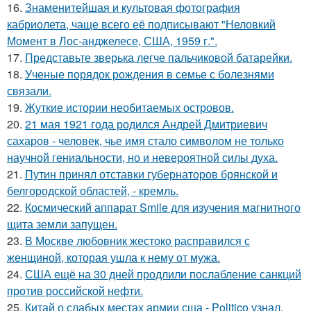
16.
Знаменитейшая и культовая фотография
кабриолета, чаще всего её подписывают "Неловкий
Момент в Лос-анджелесе, США, 1959 г.".
17.
Представьте зверька легче пальчиковой батарейки.
18.
Ученые порядок рождения в семье с болезнями
связали.
19.
Жуткие истории необитаемых островов.
20.
21 мая 1921 года родился Андрей Дмитриевич
сахаров - человек, чье имя стало символом не только
научной гениальности, но и невероятной силы духа.
21.
Путин принял отставки губернаторов брянской и
белгородской областей, - кремль.
22.
Космический аппарат Smile для изучения магнитного
щита земли запущен.
23.
В Москве любовник жестокo расправился с
женщиной, которая ушла к нему от мужа.
24.
США ещё на 30 дней продлили послабление санкций
против российской нефти.
25.
Китай о слабых местах армии сша - Politico узнал.