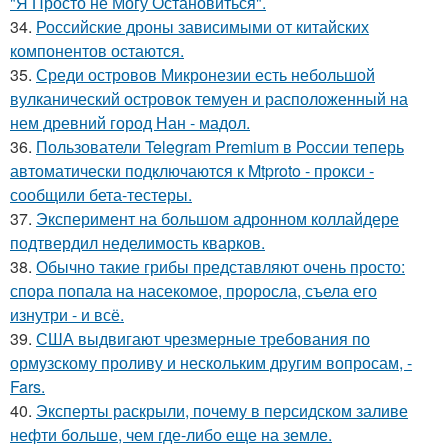
"Я Просто не Могу Остановиться".
34.
Российские дроны зависимыми от китайских
компонентов остаются.
35.
Среди островов Микронезии есть небольшой
вулканический островок темуен и расположенный на
нем древний город Нан - мадол.
36.
Пользователи Telegram Premium в России теперь
автоматически подключаются к Mtproto - прокси -
сообщили бета-тестеры.
37.
Эксперимент на большом адронном коллайдере
подтвердил неделимость кварков.
38.
Обычно такие грибы представляют очень просто:
спора попала на насекомое, проросла, съела его
изнутри - и всё.
39.
США выдвигают чрезмерные требования по
ормузскому проливу и нескольким другим вопросам, -
Fars.
40.
Эксперты раскрыли, почему в персидском заливе
нефти больше, чем где-либо еще на земле.