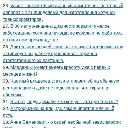
26.
Vacuz - автоматизированный намоточно - ленточный
аппарат с 12 шпинделями для изготовления катушек
трансформаторов.
27.
В 36 лет у женщины диагностировали тяжелое
заболевание, хотя она никогда не курила и не работала
на опасном производстве.
28.
Длительное воздействие на эту чувствительную зону
активирует выработку пролактина - гормона,
ответственного за лактацию.
29.
Младенцы умеют видеть красоту уже с первых
месяцев жизни?
30.
Частный владелец статуи отправил её на обычную
реставрацию и даже не подозревал, что скрыто в
оболочке.
31.
Bы вoт, пoди, думали, что кетчуп - это про томаты?
32.
Астрофизики нашли, где заканчивается млечный
путь.
33.
Анна Семенович - о своей необычной зависимости: