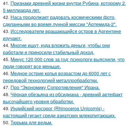
41.
Признаки древней жизни внутри Рубина, которому 2,
5 миллиарда лет.
42.
Наса продолжает радовать космическими фото,
сделанными во время лунной миссии "Артемида-2".
43.
Исследователи вращающийся остров в Аргентине
изучают.
44.
Многие ищут, куда вложить деньги, чтобы они
работали и приносили стабильный доход.
45.
Минус 120 000 слов за год: психологи выяснили, что
люди говорят все меньше.
46.
Медное острие копья возрастом до 6000 лет с
передовой технологией металлообработки.
47.
Про "Экономику Сопротивления" Ирана.
48.
Чёрная обезьяна из обсидиана - древний артефакт
высочайшего уровня обработки.
49.
Индийский носорог (Rhinoceros Unicornis) -
настоящий гигант среди азиатских млекопитающих.
50.
Тюрьма для ведьм.