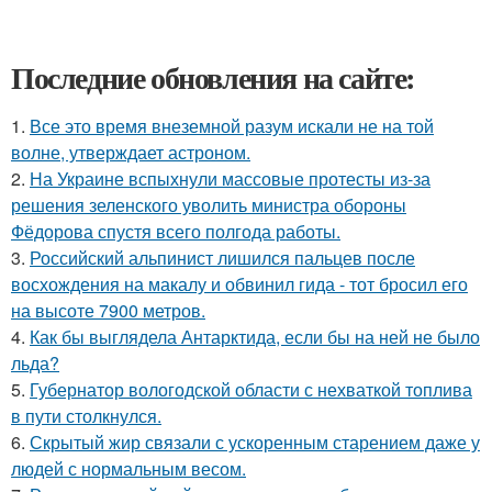
Последние обновления на сайте:
1.
Все это время внеземной разум искали не на той
волне, утверждает астроном.
2.
На Украине вспыхнули массовые протесты из-за
решения зеленского уволить министра обороны
Фёдорова спустя всего полгода работы.
3.
Российский альпинист лишился пальцев после
восхождения на макалу и обвинил гида - тот бросил его
на высоте 7900 метров.
4.
Как бы выглядела Антарктида, если бы на ней не было
льда?
5.
Губернатор вологодской области с нехваткой топлива
в пути столкнулся.
6.
Скрытый жир связали с ускоренным старением даже у
людей с нормальным весом.