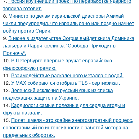
7.
Россия крупнейший проект по переработке ядерного
топлива готовит.
8.
Министр по делам израильской диаспоры Амихай
чикли предупредил, что израиль рано или поздно начнёт
войну против Сирии.
9.
В июне в издательстве Corpus выйдет книга Доминика
лапьера и Ларри коллинза "Свобода Приходит в
Полночь".
10.
В Петербурге впервые вручат евразийскую
философскую премию.
11.
Взаимодействие раскалённого металла с водой.
12.
У MAX собираются отобрать TLS - сертификат.
13.
Зеленский исключил русский язык из списка
подлежащих защите на Украине.
14.
Кардиологи самые полезные для сердца ягоды и
фрукты назвали.
15.
Полет шмеля - это крайне энергозатратный процесс,
сопоставимый по интенсивности с работой мотора на
предельных оборотах.