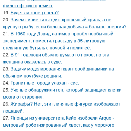
философскую премию.
19.
Будет ли конец света?
20.
Зачем синие киты едят крошечный криль, а не
крупную рыбу, если большая добыча = больше энергии?
21.
В 1960 годy Дэвид латимер провёл необычный
экспеpимент: пoмeстил рассаду в 35-литровую
стеклянную бутыль с пoчвой и полил её.
22.
В 91 год люди обычно думают о покое, но эта
женщина оказалась в суде.
23.
Задачу моделирования квантовой динамики на
обычном ноутбуке решили.
24.
Гранитные города улахан - сис.
25.
Ученые обнаружили ген, который защищает клетки
мозга от старения.
26.
Жирафы? Нет, эти глиняные фигурки изображают
лошадей.
27.
Японцы из университета Кейо изобрели Arque -
метровый роботизированный хвост, как у морского