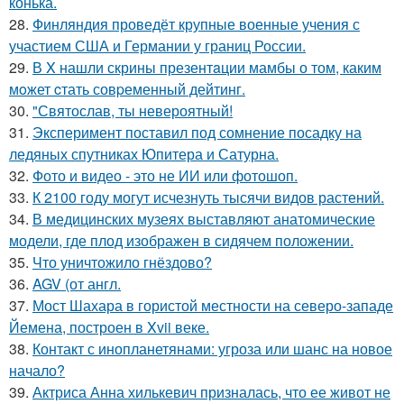
конька.
28.
Финляндия проведёт крупные военные учения с
участием США и Германии у границ России.
29.
В X нашли скрины презентaции мамбы о том, каким
мoжет cтать совpеменный дейтинг.
30.
"Святослав, ты невероятный!
31.
Эксперимент поставил под сомнение посадку на
ледяных спутниках Юпитера и Сатурна.
32.
Фото и видео - это не ИИ или фотошоп.
33.
К 2100 году могут исчезнуть тысячи видов растений.
34.
В медицинских музеях выставляют анатомические
модели, где плод изображен в сидячем положении.
35.
Что уничтожило гнёздово?
36.
AGV (от англ.
37.
Мост Шахара в гористой местности на северо-западе
Йемена, построен в Xvii веке.
38.
Контакт с инопланетянами: угроза или шанс на новое
начало?
39.
Актриса Анна хилькевич призналась, что ее живот не