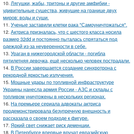
10.
Лягушки, жабы, тритоны и другие амфибии -
удивительные существа, живущие на границе двух
миров: воды и суши.
11.
Ученые заставили клетки рака "Самоуничтожаться".
12.
Актриса призналась, что с шестого класса носила
размер 32dd и постоянно пыталась спрятаться под
одеждой из-за неуверенности в себе.
13.
Ураган в нижегородской области - погибла
пятилетняя девочка, ещё несколько человек пострадали.
14.
В России завершается создание синхротрона с
рекордной яркостью излучения.
15.
Мощные удары по топливной инфраструктуре
Украины нанесла армия России - АЗС и склады с
топливом уничтожены в нескольких регионах.
16.
На премьере сериала адвокаты актриса
продемонстрировала безупречную внешность и
рассказала о своем подходе к фигуре.
17.
Яркий свет снижает риск деменции.
18.
В Петербурге впервые вручат евразийскую