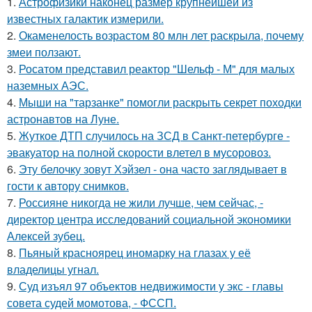
1.
Астрофизики наконец размер крупнейшей из
известных галактик измерили.
2.
Окаменелость возрастом 80 млн лет раскрыла, почему
змеи ползают.
3.
Росатом представил реактор "Шельф - М" для малых
наземных АЭС.
4.
Мыши на "тарзанке" помогли раскрыть секрет походки
астронавтов на Луне.
5.
Жуткое ДТП случилось на ЗСД в Санкт-петербурге -
эвакуатор на полной скорости влетел в мусоровоз.
6.
Эту белочку зовут Хэйзел - она часто заглядывает в
гости к автору снимков.
7.
Россияне никогда не жили лучше, чем сейчас, -
директор центра исследований социальной экономики
Алексей зубец.
8.
Пьяный красноярец иномарку на глазах у её
владелицы угнал.
9.
Суд изъял 97 объектов недвижимости у экс - главы
совета судей момотова, - ФССП.