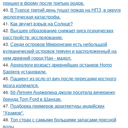
пришел в форму после третьих родов.
40.
В Туапсе третий день тушат пожар на НПЗ, в округе
экологическая катастрофа.
41.
Как звучит взрыв на Солнце?
42.
Высшее образование снижает риск психических
расстройств: исследование.
43.
Среди островов Микронезии есть небольшой
вулканический островок темуен и расположенный на
нем древний город Нан - мадол.
44.
Археологи возраст древнейших останков Homo
Sapiens установили.
45.
Пациент из осло от вич после пересадки костного
мозга излечился.
46.
50-Летняя Анджелина джоли посетила вечеринку
бренда Tom Ford в Шанхае.
47.
Подборка примеров архитектуры индийских
"Храмов".
48.
Топ стран с самыми большими запасами пресной
воды.