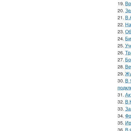
19.
Вр
20.
Зе
21.
В 
22.
На
23.
Об
24.
Би
25.
Уч
26.
Тр
27.
Бо
28.
Ве
29.
Жу
30.
В 
подкл
31.
Ак
32.
В 
33.
За
34.
Фо
35.
Ир
36.
В 