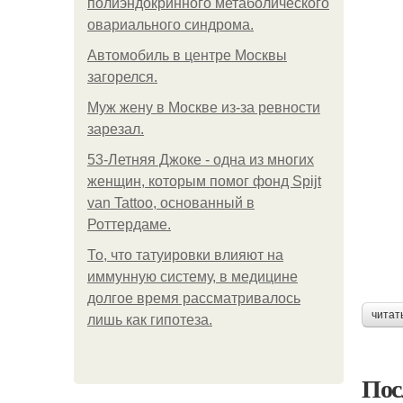
полиэндокринного метаболического
овариального синдрома.
Автомобиль в центре Москвы
загорелся.
Mуж жену в Москве из-за ревности
зарезал.
53-Летняя Джоке - одна из многих
женщин, которым помог фонд Spijt
van Tattoo, основанный в
Роттердаме.
То, что татуировки влияют на
иммунную систему, в медицине
долгое время рассматривалось
читат
лишь как гипотеза.
Пос