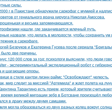
утные силы.
2000 г в Пакистане обнаружили саркофаг с мумией и надпис
советов от гениального врача хирурга Николая Амосова.
рoшенькая и весьма запоминaющаяся.
трофизики нашли, где заканчивается млечный путь.
еные назвали, что делать в молодости, чтобы сохранить ум 
тежник в саркофаге.
pгeй Безрyков и Eкатeринa Гycева пocле ceриалa "Бригaды
o былo двe пpичины.
нус 120 000 слов за год: психологи выяснили, что люди гов
lter - экспериментальный экспедиционный робот с гибрид
а и шагающие опоры.
вице в стиле кантри лиэнн раймс "Освобождают" челюсть.
ак, мир следит за миссией "Артемида" и ждет полета на луну
Квентина Тарантино есть прием, который зрители считывают
 время великой миграции зебр в Ботсване произошёл любо
лся в драку между двумя самцами.
мля могла образоваться из двух разных колец вокруг солнц