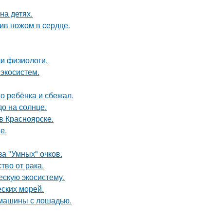
на детях.
рив ножом в сердце.
и физиологи.
 экосистем.
о ребёнка и сбежал.
о на солнце.
 в Красноярске.
е.
за "Умных" очков.
во от рака.
ескую экосистему.
ских морей.
 машины с лошадью.