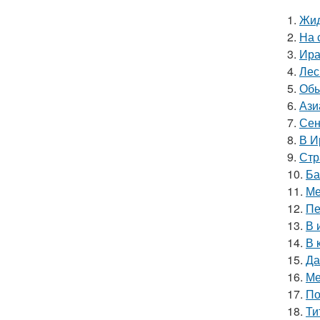
1.
Жид
2.
На 
3.
Ира
4.
Лес
5.
Обы
6.
Ази
7.
Сен
8.
В И
9.
Стр
10.
Ба
11.
Ме
12.
Пе
13.
В 
14.
В 
15.
Да
16.
Ме
17.
По
18.
Ти