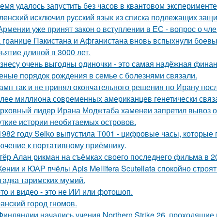
емя удалось запустить без часов в квантовом эксперименте
ленский исключил русский язык из списка подлежащих защи
Армении уже принят закон о вступлении в ЕС - вопрос о член
 границе Пакистана и Афганистана вновь вспыхнули боевы
ъятие длиной в 3000 лет.
знесу очень выгодны одиночки - это самая надёжная финан
еные порядок рождения в семье с болезнями связали.
амп так и не принял окончательного решения по Ирану посл
лее миллиона современных американцев генетически связа
рховный лидер Ирана Моджтаба хаменеи запретил вывоз обо
ткие истории необитаемых островов.
1982 году Seiko выпустила T001 - цифровые часы, которые
ючение к портативному приёмнику.
тёр Алан рикман на съёмках своего последнего фильма в 20
Кении и ЮАР пчёлы Apis Mellifera Scutellata спокойно строят
гадка таримских мумий.
то и видео - это не ИИ или фотошоп.
анский город гномов.
Финляндии начались учения Northern Strike 26, проходящие 