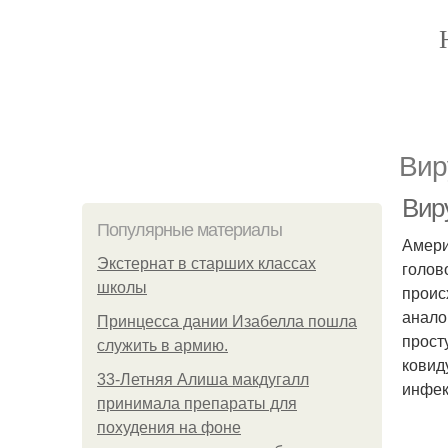
Вир
Вир
Популярные материалы
Амери
Экстернат в старших классах
голов
школы
проис
анало
Принцесса дании Изабелла пошла
прост
служить в армию.
ковид
33-Летняя Алиша макдугалл
инфек
принимала препараты для
похудения на фоне