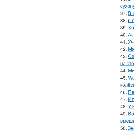
сухоп
37.
В 
38.
5 
39.
Хо
40.
Ас
41.
Уч
42.
Мя
43.
Се
на эт
44.
Ми
45.
Wa
колёс
46.
Пе
47.
Ит
48.
У 
49.
Во
вмеша
50.
Зе