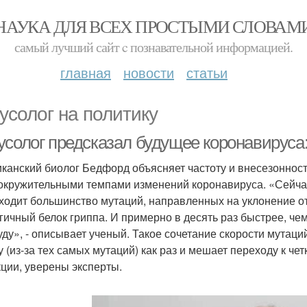
НАУКА ДЛЯ ВСЕХ ПРОСТЫМИ СЛОВАМ
самый лучший сайт c познавательной информацией.
главная
новости
статьи
усолог на политику
усолог предсказал будущее коронавируса:
канский биолог Бедфорд объясняет частоту и внесезонност
окружительными темпами изменений коронавируса. «Сейча
ходит большинство мутаций, направленных на уклонение от
гичный белок гриппа. И примерно в десять раз быстрее, ч
уду», - описывает ученый. Такое сочетание скорости мутаци
у (из-за тех самых мутаций) как раз и мешает переходу к ч
ции, уверены эксперты.