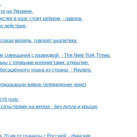
.
те на Украине.
стве в еаэс стоит ребром, - лавров.
е действия.
совая модель, говорят аналитики.
е совещания с разведкой, - The New York Times.
ны с первыми колонистами: открытие.
гащённого урана из страны, - Reuters.
 показывали живое телевидение через
16 году.
 соты прямо на ветках - без дупла и крыши.
в 70 км от границы с Россией, - финские