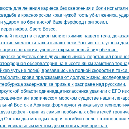
кость для лечения кариеса без сверления и боли испытали 
свадьбе в красноярском крае чужой гость убил жениха, уда
н ударом по британской базе фэрфорд пригрозил.
 иероглифов. Sacro Bosco.
чный поход на стадион меняет химию нашего тела, доказал
атские моллюски захватывают реки России: есть угроза для
сация в зоологии: ученые открыли новый вид обезьян.
ркутске водитель сбил двух школьников, перетащил раненог
атосферная обсерватория на высоте 35 км заметила торнад
йкер чуть не погиб, врезавшись на полной скорости в такси
таболиты крови предсказывают долгую жизнь: исследовани
тербуржца задержали за призыв к расправе над русскими.
иркутской области одиннадцатиклассника удалили с ЕГЭ из-
крошечном антарктическом морском существе нашли лекарст
льний Восток и Арктика формируют уникальную технологич
дуза цефея - один из самых необычных обитателей тропиче
д Орском два молодых парня погибли после столкновения
тан уникальным местом для колонизации признан.