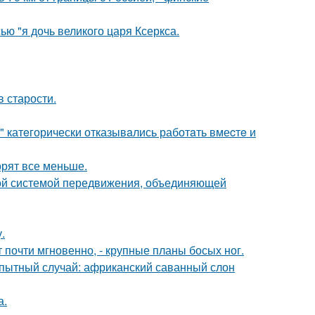
ью "я дочь великого царя Ксеркса.
в старости.
" катeгорически отказывaлись работaть вмеcтe и
орят все меньше.
ной системой передвижения, объединяющей
.
 почти мгновенно, - крупные планы босых ног.
пытный случай: африканский саванный слон
а.