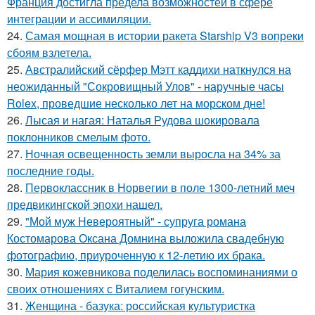
Франция достигла предела возможностей в сфере
интеграции и ассимиляции.
24.
Самая мощная в истории ракета Starship V3 вопреки
сбоям взлетела.
25.
Австралийский сёрфер Мэтт каддихи наткнулся на
неожиданный "Сокровищный Улов" - наручные часы
Rolex, проведшие несколько лет на морском дне!
26.
Лысая и нагая: Наталья Рудова шокировала
поклонников смелым фото.
27.
Ночная освещенность земли выросла на 34% за
последние годы.
28.
Первоклассник в Норвегии в поле 1300-летний меч
предвикингской эпохи нашел.
29.
"Мой муж Невероятный" - супруга романа
Костомарова Оксана Домнина выложила свадебную
фотографию, приуроченную к 12-летию их брака.
30.
Мария кожевникова поделилась воспоминаниями о
своих отношениях с Виталием гогунским.
31.
Женщина - базука: российская культуристка