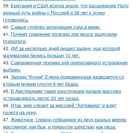
39.
Британия и США всегда знали, что расширение Нато
верный путь войны с Россией и 26 лет к этому
готовились.
40.
Самые глубоко затонувшие суда в мире.
41.
Почему сомнение полезно для мозга: выяснили
психологи.
42.
ИИ за несколько дней решил задачу, над которой
математики бились больше 10 лет.
43.
Современная техника для оперативного устранения
выбоин.
44.
Звезда "Кухни" Елена подкаминская разводится со
вторым мужем спустя 9 лет брака.
45.
В Амстердаме такие конструкции начали массово
устанавливать около 20 лет назад.
46.
Итак, мир следит за миссией "Артемида" и ждет
полета на луну.
47.
Животное, словно собранное из двух разных миров:
массивное, как бык, и покрытое шерстью, как овца.