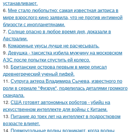
устанавливают.
6.
Мне стало любопытно: самая известная актриса в
мире взрослого кино заявила, что не против интимной
близости с инопланетянами.
7.
Солнце опасно в любое время дня, доказали в
Австралии.
8.
Комариные укусы лучше не расчесывать.
9.
Девушка - таксистка избила мужчину на московском
АЗС после попытки спустить ей колесо.
10.
Британские острова первым в мире описал
древнегреческий ученый пифей.
11.
Супруга актера Владимира Сычева, известного по
роли в сериале "Физрук", поделилась деталями громкого
скандала.
12.
США готовят автономных роботов - убийц на
искусственном интеллекте для войны с Китаем.
13.
Питание до трех лет на интеллект в подростковом
возрасте влияет.
14.
Прямоугольные волны возникают, когда волны