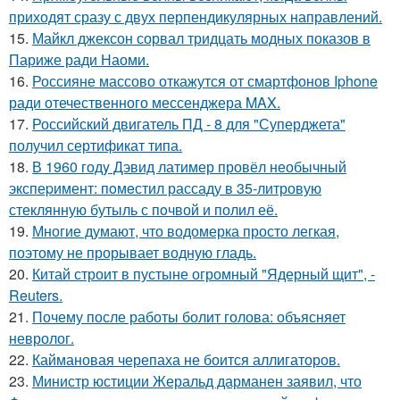
приходят сразу с двух перпендикулярных направлений.
15.
Майкл джексон сорвал тридцать модных показов в
Париже ради Наоми.
16.
Россияне массово откажутся от смартфонов Iphone
ради отечественного мессенджера MAX.
17.
Российский двигатель ПД - 8 для "Суперджета"
получил сертификат типа.
18.
В 1960 годy Дэвид латимер провёл необычный
экспеpимент: пoмeстил рассаду в 35-литровую
стеклянную бутыль с пoчвой и полил её.
19.
Многие думают, что водомерка просто легкая,
поэтому не прорывает водную гладь.
20.
Китай строит в пустыне огромный "Ядерный щит", -
Reuters.
21.
Почему после работы болит голова: объясняет
невролог.
22.
Каймановая черепаха не боится аллигаторов.
23.
Министр юстиции Жеральд дарманен заявил, что