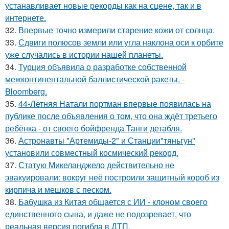
устанавливает новые рекорды как на сцене, так и в
интернете.
32.
Впервые точно измерили старение кожи от солнца.
33.
Сдвиги полюсов земли или угла наклона оси к орбите
уже случались в истории нашей планеты.
34.
Турция объявила о разработке собственной
межконтинентальной баллистической ракеты, -
Bloomberg.
35.
44-Летняя Натали портман впервые появилась на
публике после объявления о том, что она ждёт третьего
ребёнка - от своего бойфренда Танги детабля.
36.
Астронавты "Артемиды-2" и Станции"тяньгун"
установили совместный космический рекорд.
37.
Статую Микеланджело действительно не
эвакуировали: вокруг неё построили защитный короб из
кирпича и мешков с песком.
38.
Бабушка из Китая общается с ИИ - клоном своего
единственного сына, и даже не подозревает, что
реальная версия погибла в ДТП.