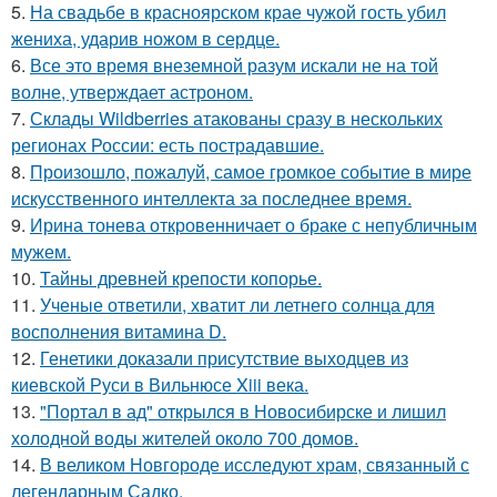
5.
На свадьбе в красноярском крае чужой гость убил
жениха, ударив ножом в сердце.
6.
Все это время внеземной разум искали не на той
волне, утверждает астроном.
7.
Склады Wildberries атакованы сразу в нескольких
регионах России: есть пострадавшие.
8.
Произошло, пожалуй, самое громкое событие в мире
искусственного интеллекта за последнее время.
9.
Ирина тонева откровенничает о браке с непубличным
мужем.
10.
Тайны древней крепости копорье.
11.
Ученые ответили, хватит ли летнего солнца для
восполнения витамина D.
12.
Генетики доказали присутствие выходцев из
киевской Руси в Вильнюсе Xiii века.
13.
"Портал в ад" открылся в Новосибирске и лишил
холодной воды жителей около 700 домов.
14.
В великом Новгороде исследуют храм, связанный с
легендарным Садко.