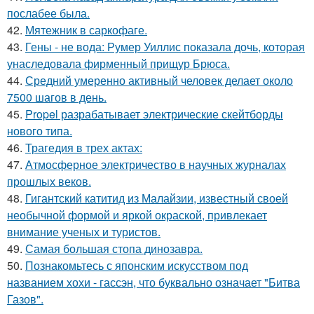
послабее была.
42.
Мятежник в саркофаге.
43.
Гены - не вода: Румер Уиллис показала дочь, которая
унаследовала фирменный прищур Брюса.
44.
Средний умеренно активный человек делает около
7500 шагов в день.
45.
Propel разрабатывает электрические скейтборды
нового типа.
46.
Трагедия в трех актах:
47.
Атмосферное электричество в научных журналах
прошлых веков.
48.
Гигантский катитид из Малайзии, известный своей
необычной формой и яркой окраской, привлекает
внимание ученых и туристов.
49.
Самая большая стопа динозавра.
50.
Познакомьтесь с японским искусством под
названием хохи - гассэн, что буквально означает "Битва
Газов".