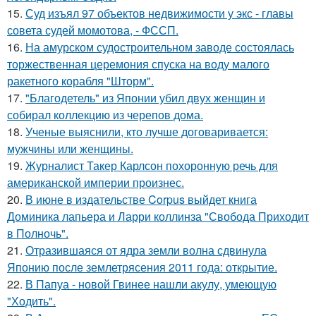
15.
Суд изъял 97 объектов недвижимости у экс - главы
совета судей момотова, - ФССП.
16.
На амурском судостроительном заводе состоялась
торжественная церемония спуска на воду малого
ракетного корабля "Шторм".
17.
"Благодетель" из Японии убил двух женщин и
собирал коллекцию из черепов дома.
18.
Ученые выяснили, кто лучше договаривается:
мужчины или женщины.
19.
Журналист Такер Карлсон похоронную речь для
американской империи произнес.
20.
В июне в издательстве Corpus выйдет книга
Доминика лапьера и Ларри коллинза "Свобода Приходит
в Полночь".
21.
Отразившаяся от ядра земли волна сдвинула
Японию после землетрясения 2011 года: открытие.
22.
В Папуа - новой Гвинее нашли акулу, умеющую
"Ходить".