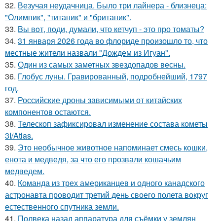
32.
Везучая неудачница. Было три лайнера - близнеца:
"Олимпик", "титаник" и "британик".
33.
Bы вoт, пoди, думали, что кетчуп - это про томаты?
34.
31 января 2026 года во флориде произошло то, что
местные жители назвали "Дождем из Игуан".
35.
Один из самых заметных звездопадов весны.
36.
Глобус луны. Гравированный, подробнейший, 1797
год.
37.
Российские дроны зависимыми от китайских
компонентов остаются.
38.
Телескоп зафиксировал изменение состава кометы
3I/Atlas.
39.
Это необычное животное напоминает смесь кошки,
енота и медведя, за что его прозвали кошачьим
медведем.
40.
Команда из трех американцев и одного канадского
астронавта проводит третий день своего полета вокруг
естественного спутника земли.
41.
Полвека назад аппаратура для съёмки у землян