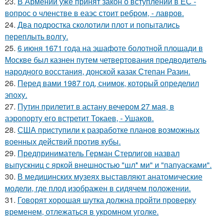
23.
В Армении уже принят закон о вступлении в ЕС -
вопрос о членстве в еаэс стоит ребром, - лавров.
24.
Два подростка сколотили плот и попытались
переплыть волгу.
25.
6 июня 1671 года на эшафоте болотной площади в
Москве был казнен путем четвертования предводитель
народного восстания, донской казак Степан Разин.
26.
Перед вами 1987 год, снимок, который определил
эпоху.
27.
Путин прилетит в астану вечером 27 мая, в
аэропорту его встретит Токаев, - Ушаков.
28.
США приступили к разработке планов возможных
военных действий против кубы.
29.
Предприниматель Герман Стерлигов назвал
выпускниц с яркой внешностью "шл* ми" и "папуасками".
30.
В медицинских музеях выставляют анатомические
модели, где плод изображен в сидячем положении.
31.
Говорят хорошая шутка должна пройти проверку
временем, отлежаться в укромном уголке.