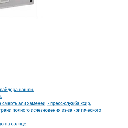
ллайдера нашли.
.
смерть али хаменеи, - пресс-служба ксир.
грани полного исчезновения из-за критического
о на солнце.