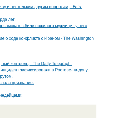
 и нескольким другим вопросам, - Fars.
рда лет.
осамокате сбили пожилого мужчину - у него
е о ходе конфликта с Ираном - The Washington
й контроль, - The Daily Telegraph.
 инцидент зафиксировали в Ростове-на-дону.
рутом.
елала признание.
 индейцами: