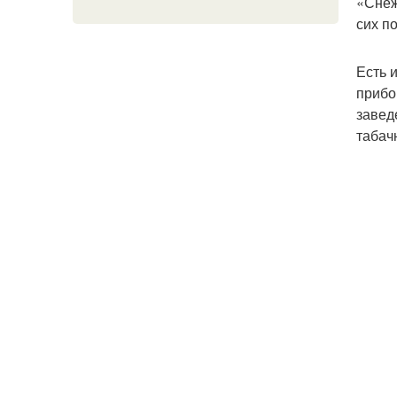
«Снеж
сих п
Есть 
прибо
завед
табач