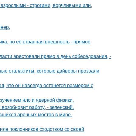
взрослыми - строгими, ворчливыми или,
инер.
ка, но её странная внешность - прямое
асти арестовали прямо в день собеседования, -
ьные сталактиты, которые дайверы прозвали
я, что он навсегда останется размером с
изучением нло и ядерной физики.
возобновит работу, - зеленский.
вшихся арочных мостов в мире.
ила поклонников сходством со своей