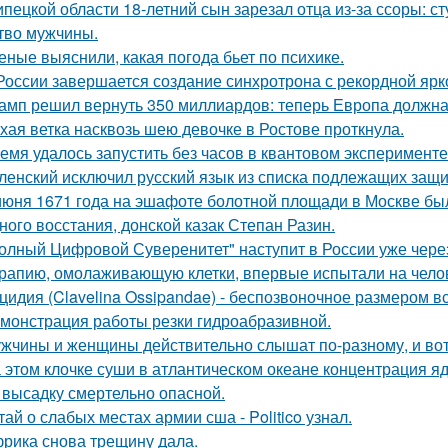
ипецкой области 18-летний сын зарезал отца из-за ссоры: с
тво мужчины.
еные выяснили, какая погода бьет по психике.
России завершается создание синхротрона с рекордной ярк
амп решил вернуть 350 миллиардов: теперь Европа должна 
хая ветка насквозь шею девочке в Ростове проткнула.
емя удалось запустить без часов в квантовом эксперименте
ленский исключил русский язык из списка подлежащих защи
июня 1671 года на эшафоте болотной площади в Москве бы
ного восстания, донской казак Степан Разин.
олный Цифровой Суверенитет" наступит в России уже через 
рапию, омолаживающую клетки, впервые испытали на чело
цидия (Clavelina Ossipandae) - беспозвоночное размером вс
монстрация работы резки гидроабразивной.
жчины и женщины действительно слышат по-разному, и вот
 этом клочке суши в атлантическом океане концентрация яд
 высадку смертельно опасной.
тай о слабых местах армии сша - Politico узнал.
рика снова трещину дала.