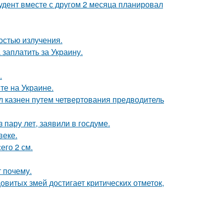
тудент вместе с другом 2 месяца планировал
остью излучения.
заплатить за Украину.
.
те на Украине.
л казнен путем четвертования предводитель
пару лет, заявили в госдуме.
веке.
его 2 см.
 почему.
овитых змей достигает критических отметок,