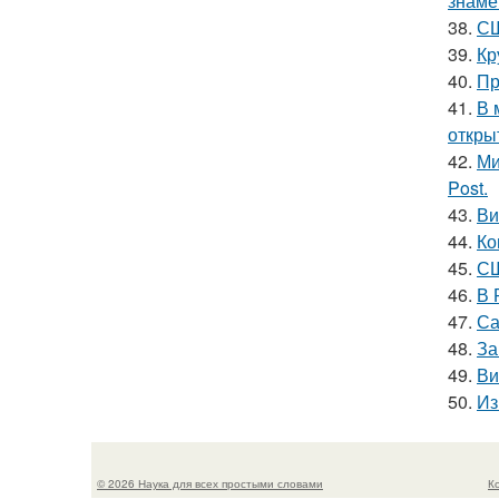
знаме
38.
СШ
39.
Кр
40.
Пр
41.
В 
откры
42.
Ми
Post.
43.
Ви
44.
Ко
45.
СШ
46.
В 
47.
Са
48.
За
49.
Ви
50.
Из
© 2026 Наука для всех простыми словами
К