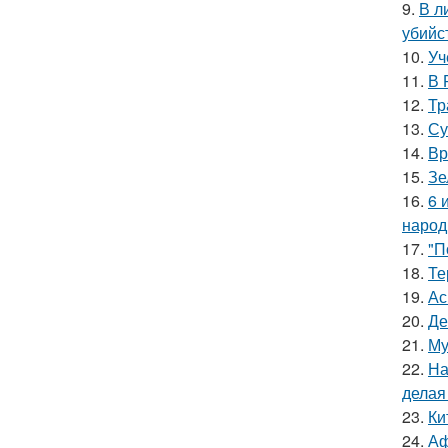
9.
В л
убийс
10.
Уч
11.
В 
12.
Тр
13.
Су
14.
Вр
15.
Зе
16.
6 
народ
17.
"П
18.
Те
19.
Ас
20.
Де
21.
Му
22.
На
делая
23.
Ки
24.
Аф