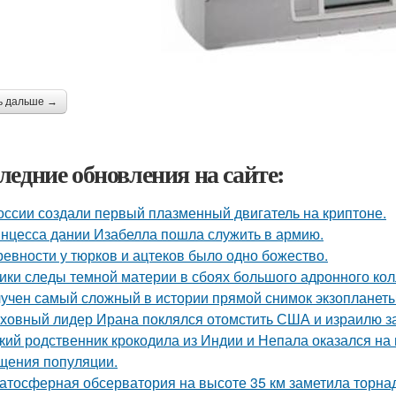
ь дальше →
ледние обновления на сайте:
оссии создали первый плазменный двигатель на криптоне.
нцесса дании Изабелла пошла служить в армию.
ревности у тюрков и ацтеков было одно божество.
ики следы темной материи в сбоях большого адронного ко
учен самый сложный в истории прямой снимок экзопланеты
ховный лидер Ирана поклялся отомстить США и израилю за 
кий родственник крокодила из Индии и Непала оказался на 
щения популяции.
атосферная обсерватория на высоте 35 км заметила торнад