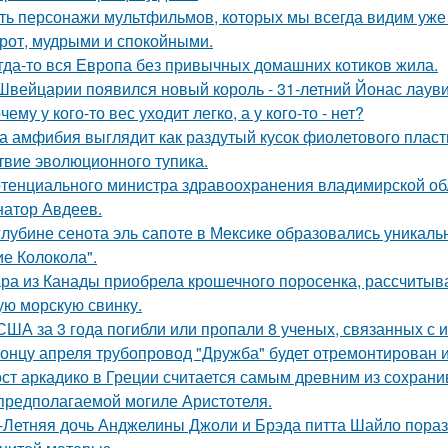
ть персонажи мультфильмов, которых мы всегда видим уже 
рот, мудрыми и спокойными.
гда-то вся Европа без привычных домашних котиков жила.
Швейцарии появился новый король - 31-летний Йонас лаув
чему у кого-то вес уходит легко, а у кого-то - нет?
а амфибия выглядит как раздутый кусок фиолетового пласти
твие эволюционного тупика.
тенциального министра здравоохранения владимирской обл
натор Авдеев.
глубине сенота эль сапоте в Мексике образовались уникал
ие Колокола".
ра из Канады приобрела крошечного поросенка, рассчитыва
ую морскую свинку.
США за 3 года погибли или пропали 8 ученых, связанных с 
концу апреля трубопровод "Дружба" будет отремонтирован и 
ст аркадико в Греции считается самым древним из сохрани
предполагаемой могиле Аристотеля.
-Летняя дочь Анджелины Джоли и Брэда питта Шайло пораз