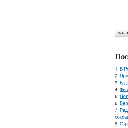
читат
Пос
1.
В Р
2.
При
3.
В д
4.
Физ
5.
Пол
6.
Вер
7.
Ред
сокра
8.
Стр