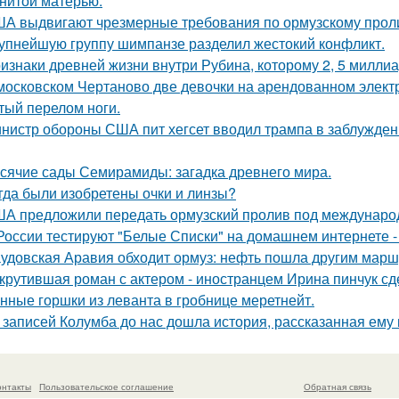
нитой матерью.
А выдвигают чрезмерные требования по ормузскому проливу
упнейшую группу шимпанзе разделил жестокий конфликт.
изнаки древней жизни внутри Рубина, которому 2, 5 миллиа
московском Чертаново две девочки на арендованном электр
тый перелом ноги.
нистр обороны США пит хегсет вводил трампа в заблуждени
сячие сады Семирамиды: загадка древнего мира.
гда были изобретены очки и линзы?
А предложили передать ормузский пролив под международны
России тестируют "Белые Списки" на домашнем интернете -
удовская Аравия обходит ормуз: нефть пошла другим марш
крутившая роман с актером - иностранцем Ирина пинчук сд
нные горшки из леванта в гробнице меретнейт.
 записей Колумба до нас дошла история, рассказанная ему
онтакты
Пользовательское соглашение
Обратная связь