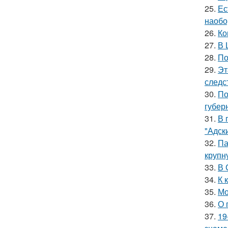
25.
Ес
наобо
26.
Ко
27.
В 
28.
По
29.
Эт
следс
30.
По
губер
31.
В 
"Адск
32.
Па
крупн
33.
В 
34.
К 
35.
Мо
36.
О 
37.
19