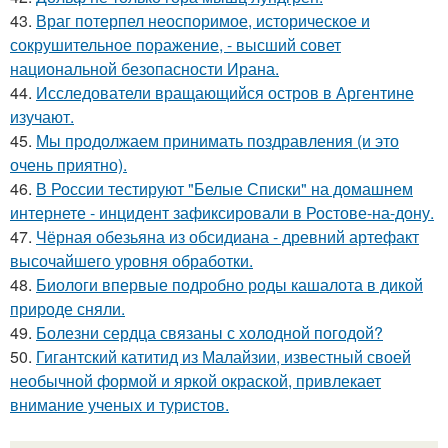
43.
Враг потерпел неоспоримое, историческое и
сокрушительное поражение, - высший совет
национальной безопасности Ирана.
44.
Исследователи вращающийся остров в Аргентине
изучают.
45.
Мы продолжаем принимать поздравления (и это
очень приятно).
46.
В России тестируют "Белые Списки" на домашнем
интернете - инцидент зафиксировали в Ростове-на-дону.
47.
Чёрная обезьяна из обсидиана - древний артефакт
высочайшего уровня обработки.
48.
Биологи впервые подробно роды кашалота в дикой
природе сняли.
49.
Болезни сердца связаны с холодной погодой?
50.
Гигантский катитид из Малайзии, известный своей
необычной формой и яркой окраской, привлекает
внимание ученых и туристов.