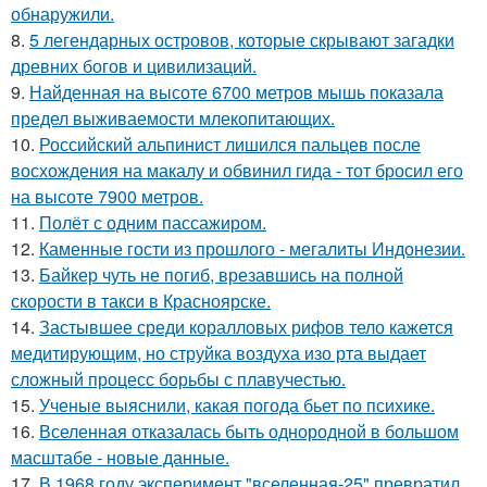
обнаружили.
8.
5 легендарных островов, которые скрывают загадки
древних богов и цивилизаций.
9.
Найденная на высоте 6700 метров мышь показала
предел выживаемости млекопитающих.
10.
Российский альпинист лишился пальцев после
восхождения на макалу и обвинил гида - тот бросил его
на высоте 7900 метров.
11.
Полёт с одним пассажиром.
12.
Каменные гости из прошлого - мегалиты Индонезии.
13.
Байкер чуть не погиб, врезавшись на полной
скорости в такси в Красноярске.
14.
Застывшее среди коралловых рифов тело кажется
медитирующим, но струйка воздуха изо рта выдает
сложный процесс борьбы с плавучестью.
15.
Ученые выяснили, какая погода бьет по психике.
16.
Вселенная отказалась быть однородной в большом
масштабе - новые данные.
17.
В 1968 году эксперимент "вселенная-25" превратил