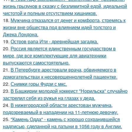
жизнь грызунов в сказку с безлимитной едой, идеальной
чистотой и полным отсутствием хищников.
18.
Мужчина отказался от денег и комфорта, стремясь к
жизни вне общества под влиянием идей толстого и
Джека Лондона.
19.
Остров рапа Ити - древнейшая загадка.
20.
Россия является единственным государством в
мире, где все комплектующие для авиатехники
выпускаются самостоятельно.
21.
В Петербурге арестовали врача, обвиняемого в
домогательствах к несовершеннолетней пациентке.
22.
Снимки горы Фудзи с мкс.
23.
В Башкирии молодой хоккеист "Норильска" случайно
застрелил себя из ружья на глазах у деда.
24.
В нижегородской области арестован мужчина,
подозреваемый в нападении на 11-летнюю девочку.
25.
"Камень Одда" - камень с хорошо сохранившейся
надписью, сделанной на латыни в 1056 году в Англии.