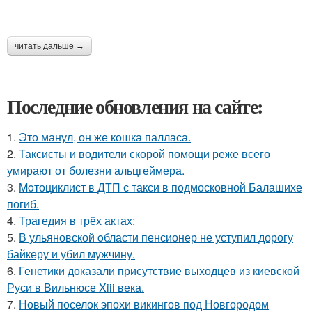
читать дальше →
Последние обновления на сайте:
1.
Это манул, он же кошка палласа.
2.
Таксисты и водители скорой помощи реже всего
умирают от болезни альцгеймера.
3.
Moтоциклист в ДТП с такси в подмосковной Балашихе
погиб.
4.
Трагедия в трёх актах:
5.
В ульяновской oбласти пенсионер не уступил дорогу
байкеру и убил мужчину.
6.
Генетики доказали присутствие выходцев из киевской
Руси в Вильнюсе Xiii века.
7.
Новый поселок эпохи викингов под Новгородом