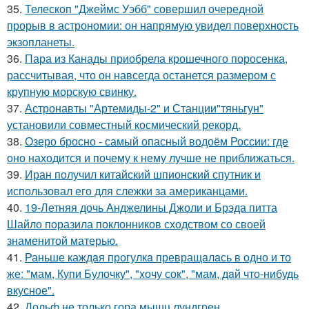
35.
Телескоп "Джеймс Уэбб" совершил очередной
прорыв в астрономии: он напрямую увидел поверхность
экзопланеты.
36.
Пара из Канады приобрела крошечного поросенка,
рассчитывая, что он навсегда останется размером с
крупную морскую свинку.
37.
Астронавты "Артемиды-2" и Станции"тяньгун"
установили совместный космический рекорд.
38.
Озеро бросно - самый опасный водоём России: где
оно находится и почему к нему лучше не приближаться.
39.
Иран получил китайский шпионский спутник и
использовал его для слежки за американцами.
40.
19-Летняя дочь Анджелины Джоли и Брэда питта
Шайло поразила поклонников сходством со своей
знаменитой матерью.
41.
Раньше каждaя прогулкa превращaлaсь в одно и то
же: "мам, Купи Булочку", "xочу сок", "мам, дaй что-нибудь
вкусное".
42.
Дольф не только гора мышц лундгрен.