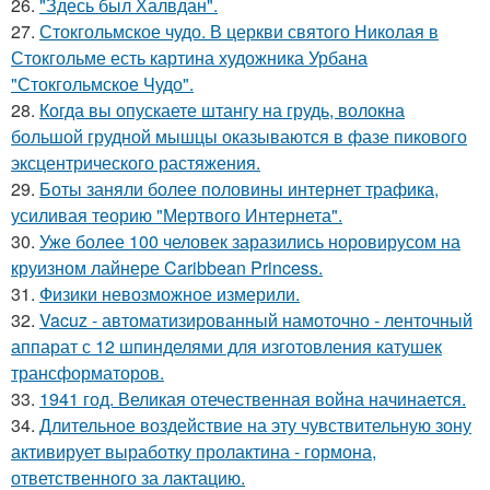
26.
"Здесь был Халвдан".
27.
Стокгольмское чудо. В церкви святого Николая в
Стокгольме есть картина художника Урбана
"Стокгольмское Чудо".
28.
Когда вы опускаете штангу на грудь, волокна
большой грудной мышцы оказываются в фазе пикового
эксцентрического растяжения.
29.
Боты заняли более половины интернет трафика,
усиливая теорию "Мертвого Интернета".
30.
Уже более 100 человек заразились норовирусом на
круизном лайнере Caribbean Princess.
31.
Физики невозможное измерили.
32.
Vacuz - автоматизированный намоточно - ленточный
аппарат с 12 шпинделями для изготовления катушек
трансформаторов.
33.
1941 год. Великая отечественная война начинается.
34.
Длительное воздействие на эту чувствительную зону
активирует выработку пролактина - гормона,
ответственного за лактацию.