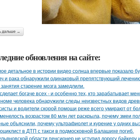
ь дальше →
ледние обновления на сайте:
ое детальное в истории видео солнца впервые показало б
ич и рака обнаружили одинаковый препятствующий лечени
 занятия старение мозга замедлили.
сделает богаче всех - и особенно тех, кто зарабатывает мен
еноме человека обнаружили следы неизвестных видов древ
систы и водители скорой помощи реже всего умирают от бо
менелость возрастом 80 млн лет раскрыла, почему змеи по
ные объяснили, почему ультрафиолет и курение у одних вызы
оциклист в ДТП с такси в подмосковной Балашихе погиб.
ульяновской oбласти пенсионер не уступил дорогу байкеру 