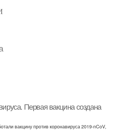
И
а
авируса. Первая вакцина создана
аботали вакцину против коронавируса 2019-nCoV,