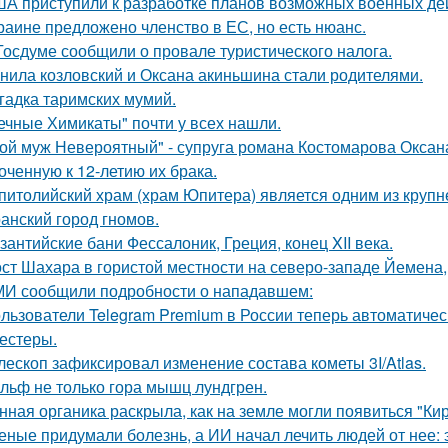
А приступили к разработке планов возможных военных дей
раине предложено членство в ЕС, но есть нюанс.
Госдуме сообщили о провале туристического налога.
нила козловский и Оксана акиньшина стали родителями.
гадка таримских мумий.
ечные Химикаты" почти у всех нашли.
ой муж Невероятный" - супруга романа Костомарова Окса
оченную к 12-летию их брака.
питолийский храм (храм Юпитера) является одним из крупн
анский город гномов.
зантийские бани Фессалоник, Греция, конец XII века.
ст Шахара в гористой местности на северо-западе Йемена, п
И сообщили подробности о нападавшем:
льзователи Telegram Premium в России теперь автоматическ
тестеры.
лескоп зафиксировал изменение состава кометы 3I/Atlas.
льф не только гора мышц лундгрен.
нная органика раскрыла, как на земле могли появиться "Ки
еные придумали болезнь, а ИИ начал лечить людей от нее: 