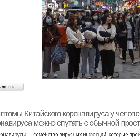
ь дальше →
птомы Китайского коронавируса у челове
онавируса можно спутать с обычной прос
онавирусы — семейство вирусных инфекций, которые пре