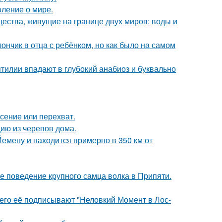
вление о мире.
щества, живущие на границе двух миров: воды и
нчик в отца с ребёнком, но как было на самом
тилии впадают в глубокий анабиоз и буквально
асение или перехват.
цию из черепов дома.
Йемену и находится примерно в 350 км от
е поведение крупного самца волка в Припяти.
его её подписывают "Неловкий Момент в Лос-