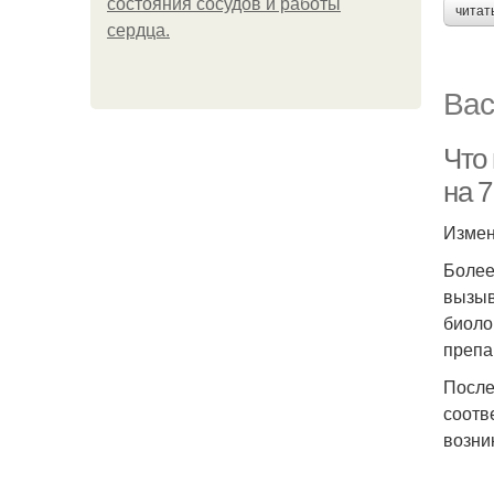
состояния сосудов и работы
читат
сердца.
Вас
Что
на 
Измен
Более
вызыв
биоло
препа
После
соотв
возни