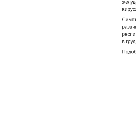
желуд
вирус
Симпт
разви
респи
в груд
Подоб