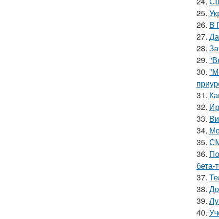
24.
СШ
25.
Ук
26.
В 
27.
Да
28.
За
29.
"В
30.
"М
приур
31.
Ка
32.
Ир
33.
Ви
34.
Мо
35.
СМ
36.
По
бета-
37.
Те
38.
До
39.
Лу
40.
Уч