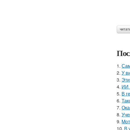
читат
Пос
1.
Сам
2.
У в
3.
Эти
4.
ИИ 
5.
В г
6.
Так
7.
Ока
8.
Уче
9.
Moт
10.
В 