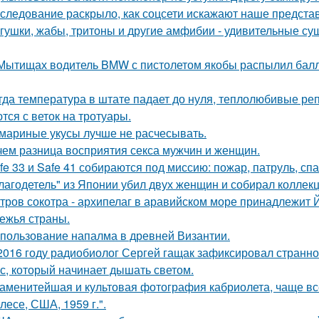
следование раскрыло, как соцсети искажают наше предста
гушки, жабы, тритоны и другие амфибии - удивительные су
Мытищах водитель BMW с пистолетом якобы распылил балло
гда температура в штате падает до нуля, теплолюбивые реп
тся с веток на тротуары.
мариные укусы лучше не расчесывать.
чем разница восприятия секса мужчин и женщин.
fe 33 и Safe 41 собираются под миссию: пожар, патруль, сп
лагодетель" из Японии убил двух женщин и собирал коллек
тров сокотра - архипелаг в аравийском море принадлежит 
ежья страны.
пользование напалма в древней Византии.
2016 году радиобиолог Сергей гащак зафиксировал странно
с, который начинает дышать светом.
аменитейшая и культовая фотография кабриолета, чаще вс
лесе, США, 1959 г.".