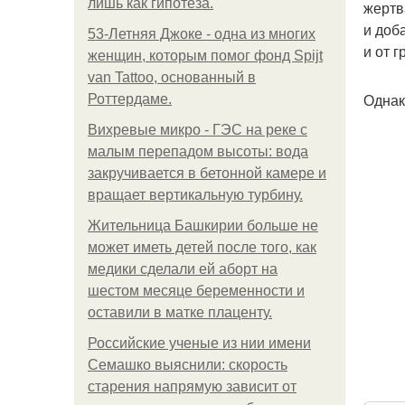
лишь как гипотеза.
жертв
и доб
53-Летняя Джоке - одна из многих
и от г
женщин, которым помог фонд Spijt
van Tattoo, основанный в
Однак
Роттердаме.
Вихревые микро - ГЭС на реке с
малым перепадом высоты: вода
закручивается в бетонной камере и
вращает вертикальную турбину.
Жительница Башкирии больше не
может иметь детей после того, как
медики сделали ей аборт на
шестом месяце беременности и
оставили в матке плаценту.
Российские ученые из нии имени
Семашко выяснили: скорость
старения напрямую зависит от