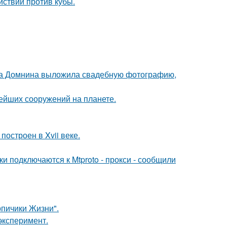
ствий против кубы.
на Домнина выложила свадебную фотографию,
ейших сооружений на планете.
остроен в Xvii веке.
и подключаются к Mtproto - прокси - сообщили
рпичики Жизни".
эксперимент.