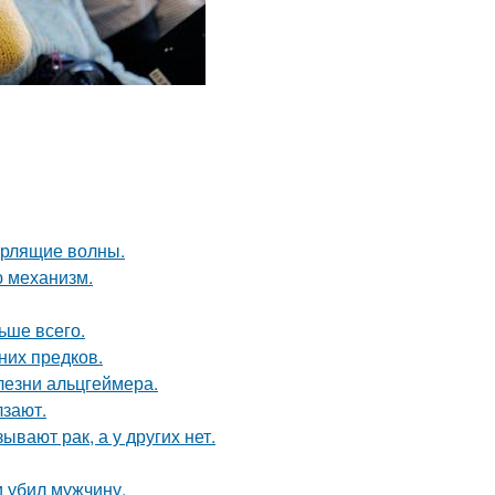
урлящие волны.
ю механизм.
ьше всего.
них предков.
лезни альцгеймера.
лзают.
вают рак, а у других нет.
и убил мужчину.