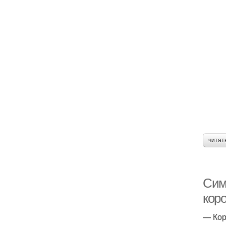
читат
Сим
кор
— Кор