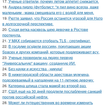
17.
Ученые ответили, почему летом аппетит снижается.
18.
Андреа пирло (футболист: "я пил вино всегда, даже
маленьким - мама смешивала его с водой для меня.
19.
Рютте заявил, что Россия останется угрозой для Нато
в долгосрочной перспективе.
20.
Сухая ветка насквозь шею девочке в Ростове
проткнула.
21.
У MAX собираются отобрать TLS - сертификат.
22.
В госдуме осудили россиян, покупающих акции
Spacex и других компаний, которые поддерживают всу.
23.
Ученые проверили на людях первую
"Универсальную" вакцину, созданную ИИ.
24.
Без науки и искусства - никуда!
25.
В нижегородской области арестован мужчина,
подозреваемый в нападении на 11-летнюю девочку.
26.
Катерина шпица стала мамой во второй раз.
27.
США ещё на 30 дней продлили послабление санкций
против российской нефти.
28.
Может ли путешественник во времени изменить