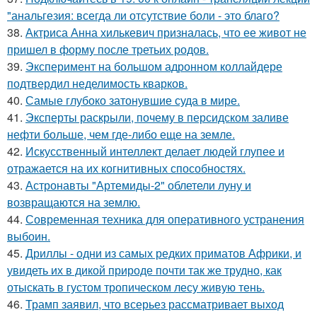
"анальгезия: всегда ли отсутствие боли - это благо?
38.
Актриса Анна хилькевич призналась, что ее живот не
пришел в форму после третьих родов.
39.
Эксперимент на большом адронном коллайдере
подтвердил неделимость кварков.
40.
Самые глубоко затонувшие суда в мире.
41.
Эксперты раскрыли, почему в персидском заливе
нефти больше, чем где-либо еще на земле.
42.
Искусственный интеллект делает людей глупее и
отражается на их когнитивных способностях.
43.
Астронавты "Артемиды-2" облетели луну и
возвращаются на землю.
44.
Современная техника для оперативного устранения
выбоин.
45.
Дриллы - одни из самых редких приматов Африки, и
увидеть их в дикой природе почти так же трудно, как
отыскать в густом тропическом лесу живую тень.
46.
Трамп заявил, что всерьез рассматривает выход