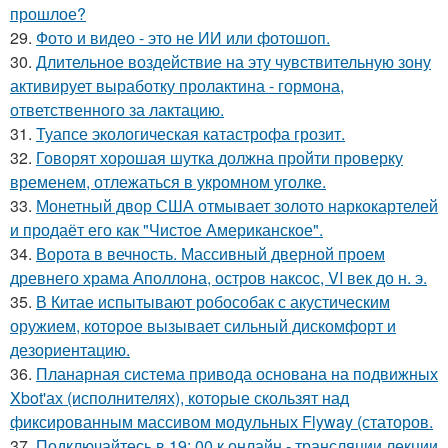
прошлое?
29.
Фото и видео - это не ИИ или фотошоп.
30.
Длительное воздействие на эту чувствительную зону
активирует выработку пролактина - гормона,
ответственного за лактацию.
31.
Туапсе экологическая катастрофа грозит.
32.
Говорят хорошая шутка должна пройти проверку
временем, отлежаться в укромном уголке.
33.
Монетный двор США отмывает золото наркокартелей
и продаёт его как "Чистое Американское".
34.
Ворота в вечность. Массивный дверной проем
древнего храма Аполлона, остров наксос, VI век до н. э.
35.
В Китае испытывают робособак с акустическим
оружием, которое вызывает сильный дискомфорт и
дезориентацию.
36.
Планарная система привода основана на подвижных
Xbot'ах (исполнителях), которые скользят над
фиксированным массивом модульных Flyway (статоров.
37.
Подключайтесь в 19: 00 к онлайн - трансляции лекции