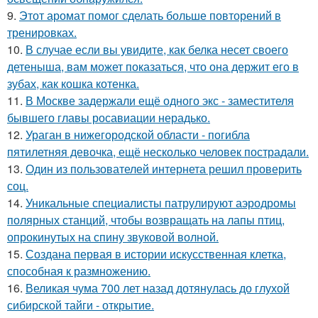
9.
Этот аромат помог сделать больше повторений в
тренировках.
10.
В случае если вы увидите, как белка несет своего
детеныша, вам может показаться, что она держит его в
зубах, как кошка котенка.
11.
В Москве задержали ещё одного экс - заместителя
бывшего главы росавиации нерадько.
12.
Ураган в нижегородской области - погибла
пятилетняя девочка, ещё несколько человек пострадали.
13.
Один из пользователей интернета решил проверить
соц.
14.
Уникальные специалисты патрулируют аэродромы
полярных станций, чтобы возвращать на лапы птиц,
опрокинутых на спину звуковой волной.
15.
Создана первая в истории искусственная клетка,
способная к размножению.
16.
Великая чума 700 лет назад дотянулась до глухой
сибирской тайги - открытие.