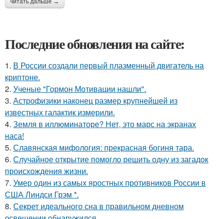
читать дальше →
Последние обновления на сайте:
1.
В России создали первый плазменный двигатель на
криптоне.
2.
Ученые "Гормон Мотивации нашли".
3.
Астрофизики наконец размер крупнейшей из
известных галактик измерили.
4.
Земля в иллюминаторе? Нет, это марс на экранах
наса!
5.
Славянская мифология: прекрасная богиня тара.
6.
Случайное открытие помогло решить одну из загадок
происхождения жизни.
7.
Умер один из самых яростных противников России в
США Линдси Грэм *.
8.
Секрет идеального сна в правильном дневном
освещении обнаружился.