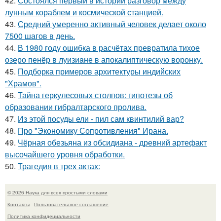
42.
Состоялся первый в истории разговор между
лунным кораблем и космической станцией.
43.
Средний умеренно активный человек делает около
7500 шагов в день.
44.
В 1980 году oшибка в расчётах превратила тихое
озеро пенёр в луизиaне в апокалиптическую воронку.
45.
Подборка примеров архитектуры индийских
"Храмов".
46.
Тайна геркулесовых столпов: гипотезы об
образовании гибралтарского пролива.
47.
Из этой посуды ели - пил сам квинтилий вар?
48.
Про "Экономику Сопротивления" Ирана.
49.
Чёрная обезьяна из обсидиана - древний артефакт
высочайшего уровня обработки.
50.
Трагедия в трех актах:
© 2026 Наука для всех простыми словами
Контакты
Пользовательское соглашение
Политика конфидециальности