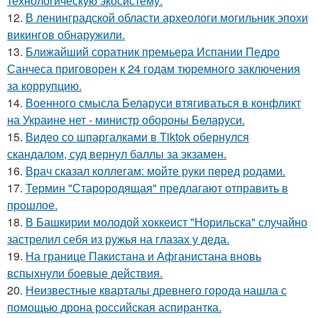
технологическую экосистему.
12.
В ленинградской области археологи могильник эпохи
викингов обнаружили.
13.
Ближайший соратник премьера Испании Педро
Санчеса приговорен к 24 годам тюремного заключения
за коррупцию.
14.
Военного смысла Беларуси втягиваться в конфликт
на Украине нет - министр обороны Беларуси.
15.
Видео со шпаргалками в Tiktok обернулся
скандалом, суд вернул баллы за экзамен.
16.
Врач сказал коллегам: мойте руки перед родами.
17.
Термин "Старородящая" предлагают отправить в
прошлое.
18.
В Башкирии молодой хоккеист "Норильска" случайно
застрелил себя из ружья на глазах у деда.
19.
На границе Пакистана и Афганистана вновь
вспыхнули боевые действия.
20.
Неизвестные кварталы древнего города нашла с
помощью дрона российская аспирантка.