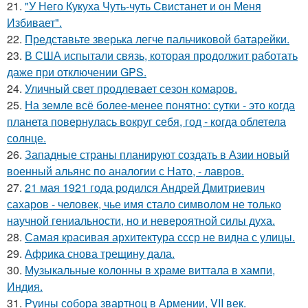
21.
"У Него Кукуха Чуть-чуть Свистанет и он Меня
Избивает".
22.
Представьте зверька легче пальчиковой батарейки.
23.
В США испытали связь, которая продолжит работать
даже при отключении GPS.
24.
Уличный свет продлевает сезон комаров.
25.
На земле всё более-менее понятно: сутки - это когда
планета повернулась вокруг себя, год - когда облетела
солнце.
26.
Западные страны планируют создать в Азии новый
военный альянс по аналогии с Нато, - лавров.
27.
21 мая 1921 года родился Андрей Дмитриевич
сахаров - человек, чье имя стало символом не только
научной гениальности, но и невероятной силы духа.
28.
Самая красивая архитектура ссср не видна с улицы.
29.
Африка снова трещину дала.
30.
Музыкальные колонны в храме виттала в хампи,
Индия.
31.
Руины собора звартноц в Армении, VII век.