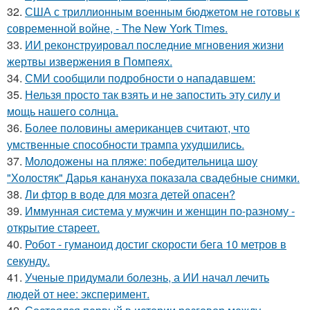
32.
США с триллионным военным бюджетом не готовы к
современной войне, - The New York Times.
33.
ИИ реконструировал последние мгновения жизни
жертвы извержения в Помпеях.
34.
СМИ сообщили подробности о нападавшем:
35.
Нельзя просто так взять и не запостить эту силу и
мощь нашего солнца.
36.
Более половины американцев считают, что
умственные способности трампа ухудшились.
37.
Молодожены на пляже: победительница шоу
"Холостяк" Дарья канануха показала свадебные снимки.
38.
Ли фтор в воде для мозга детей опасен?
39.
Иммунная система у мужчин и женщин по-разному -
открытие стареет.
40.
Робот - гуманоид достиг скорости бега 10 метров в
секунду.
41.
Ученые придумали болезнь, а ИИ начал лечить
людей от нее: эксперимент.