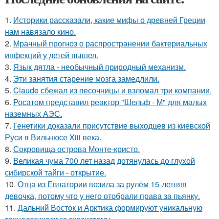
1.
Историки рассказали, какие мифы о древней Греции
нам навязало кино.
2.
Мрачный прогноз о распространении бактериальных
инфекций у детей вышел.
3.
Язык дятла - необычный природный механизм.
4.
Эти занятия старение мозга замедлили.
5.
Claude сбежал из песочницы и взломал три компании.
6.
Росатом представил реактор "Шельф - М" для малых
наземных АЭС.
7.
Генетики доказали присутствие выходцев из киевской
Руси в Вильнюсе Xiii века.
8.
Сокровища острова Монте-кристо.
9.
Великая чума 700 лет назад дотянулась до глухой
сибирской тайги - открытие.
10.
Отца из Евпатории возила за рулём 15-летняя
девочка, потому что у него отобрали права за пьянку.
11.
Дальний Восток и Арктика формируют уникальную