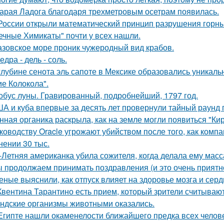
арая Ладога благодаря трехметровым осетрам появилась.
России открыли математический принцип разрушения горны
ечные Химикаты" почти у всех нашли.
азовское море проник чужеродный вид крабов.
едра - дель - соль.
глубине сенота эль сапоте в Мексике образовались уникал
ие Колокола".
обус луны. Гравированный, подробнейший, 1797 год.
А и куба впервые за десять лет провернули тайный раунд 
нная органика раскрыла, как на земле могли появиться "Ки
ководству Oracle угрожают убийством после того, как комп
нении 30 тыс.
-Летняя американка убила сожителя, когда делала ему масс
 продолжаем принимать поздравления (и это очень приятно
еные выяснили, как отпуск влияет на здоровье мозга и серд
Квентина Тарантино есть прием, который зрители считывают
ндские организмы животными оказались.
Египте нашли окаменелости ближайшего предка всех челов