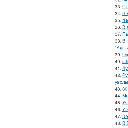
33.
Ст
34.
В 
35.
"В
36.
В 
37.
Пь
38.
В 
"Адск
39.
Гл
40.
СШ
41.
Лу
42.
Ру
уволь
43.
30
44.
Мы
45.
Уч
46.
У 
47.
Ве
48.
В 