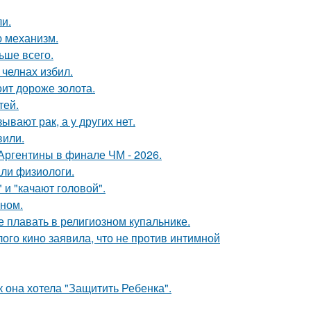
и.
ю механизм.
ьше всего.
челнах избил.
ит дороже золота.
тей.
вают рак, а у других нет.
вили.
Аргентины в финале ЧМ - 2026.
али физиологи.
и "качают головой".
ином.
е плавать в религиозном купальнике.
ого кино заявила, что не против интимной
 она хотела "Защитить Ребенка".