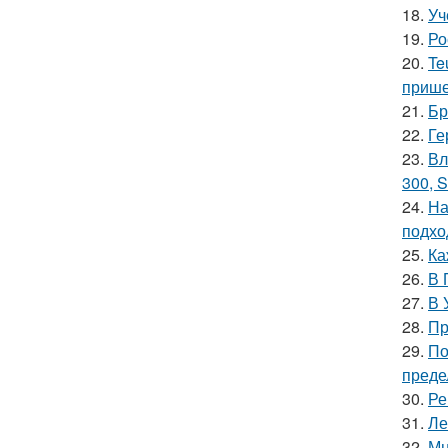
18.
Уч
19.
Ро
20.
Te
прише
21.
Бр
22.
Ге
23.
Вл
300, S
24.
На
подхо
25.
Ка
26.
В 
27.
В 
28.
Пр
29.
По
преде
30.
Ре
31.
Ле
32.
Мн