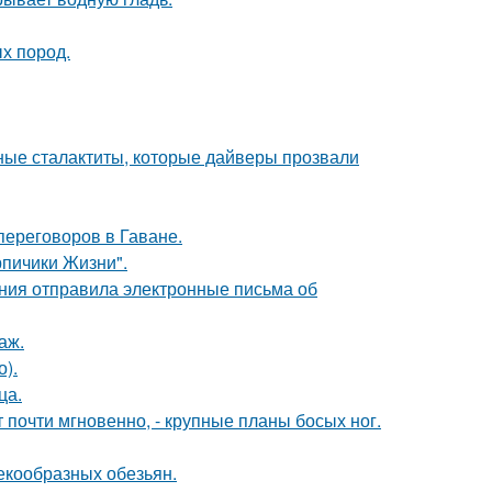
х пород.
ьные сталактиты, которые дайверы прозвали
переговоров в Гаване.
рпичики Жизни".
ания отправила электронные письма об
аж.
).
ца.
 почти мгновенно, - крупные планы босых ног.
екообразных обезьян.