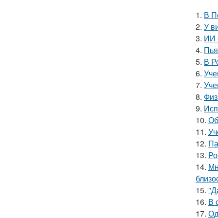
1.
В П
2.
У в
3.
ИИ 
4.
Пья
5.
В Р
6.
Уче
7.
Уче
8.
Физ
9.
Исп
10.
Об
11.
Уч
12.
Па
13.
Ро
14.
Мн
близо
15.
"Д
16.
В 
17.
Од