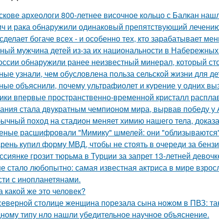
скове археологи 800-летнее височное кольцо с Балкан нашл
ич и рака обнаружили одинаковый препятствующий лечени
сделает богаче всех - и особенно тех, кто зарабатывает мен
ный мужчина детей из-за их национальности в Набережных 
оссии обнаружили ранее неизвестный минерал, который сто
ные узнали, чем обусловлена польза сельской жизни для де
ные объяснили, почему ультрафиолет и курение у одних вызы
ики впервые пространственно-временной кристалл распла
ания стала двукратным чемпионом мира, вырвав победу у 
ычный поход на стадион меняет химию нашего тела, доказ
еные расшифровали "Мимику" шмелей: они "облизываются" 
рень купил форму МВД, чтобы не стоять в очереди за бенз
ссиянке грозит тюрьма в Турции за запрет 13-летней девочк
е стало любопытно: самая известная актриса в мире взросл
сти с инопланетянами.
а какой же это человек?
северной столице женщина порезала сына ножом в ПВЗ: так
ному типу нло нашли убедительное научное объяснение.