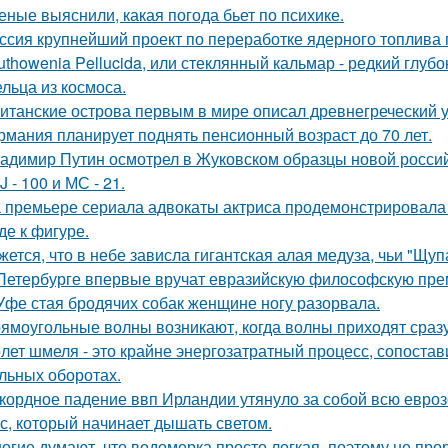
еные выяснили, какая погода бьет по психике.
ссия крупнейший проект по переработке ядерного топлива 
uthowenia Pellucida, или стеклянный кальмар - редкий глу
льца из космоса.
итанские острова первым в мире описал древнегреческий 
рмания планирует поднять пенсионный возраст до 70 лет.
адимир Путин осмотрел в Жуковском образцы новой россий
J - 100 и МС - 21.
 премьере сериала адвокаты актриса продемонстрировала 
де к фигуре.
жется, что в небе зависла гигантская алая медуза, чьи "Щуп
Петербурге впервые вручат евразийскую философскую пре
Уфе стая бродячих собак женщине ногу разорвала.
ямоугольные волны возникают, когда волны приходят сраз
лет шмеля - это крайне энергозатратный процесс, сопоста
льных оборотах.
кордное падение ввп Ирландии утянуло за собой всю евроз
с, который начинает дышать светом.
огие думают, что водомерка просто легкая, поэтому не про