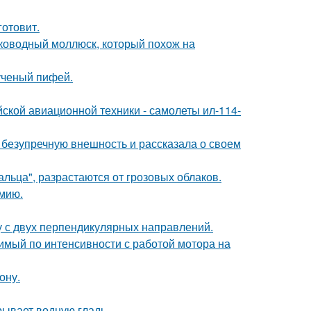
готовит.
боководный моллюск, который похож на
ученый пифей.
ской авиационной техники - самолеты ил-114-
безупречную внешность и рассказала о своем
альца", разрастаются от грозовых облаков.
мию.
у с двух перпендикулярных направлений.
вимый по интенсивности с работой мотора на
ону.
рывает водную гладь.