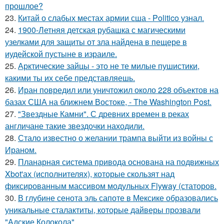
прошлое?
23.
Китай о слабых местах армии сша - Politico узнал.
24.
1900-Летняя детская рубашка с магическими
узелками для защиты от зла найдена в пещере в
иудейской пустыне в израиле.
25.
Арктические зайцы - это не те милые пушистики,
какими ты их себе представляешь.
26.
Иран повредил или уничтожил около 228 объектов на
базах США на ближнем Востоке, - The Washington Post.
27.
"Звездные Камни". С древних времен в реках
англичане такие звездочки находили.
28.
Стало известно о желании трампа выйти из войны с
Ираном.
29.
Планарная система привода основана на подвижных
Xbot'ах (исполнителях), которые скользят над
фиксированным массивом модульных Flyway (статоров.
30.
В глубине сенота эль сапоте в Мексике образовались
уникальные сталактиты, которые дайверы прозвали
"Адские Колокола".