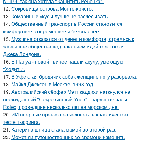
в ПВЗ: так она хотела "Защитить Ребенка".
12.
Сокровища острова Монте-кристо.
13.
Комариные укусы лучше не расчесывать.
14.
Общественный транспорт в России становится
комфортнее, современнее и безопаснее.
15.
Мужчина отказался от денег и комфорта, стремясь к
жизни вне общества под влиянием идей толстого и
Джека Лондона.
16.
В Папуа - новой Гвинее нашли акулу, умеющую
"Ходить".
17.
В Уфе стая бродячих собак женщине ногу разорвала.
18.
Майкл Джексон в Москве, 1993 год.
19.
Австралийский сёрфер Мэтт каддихи наткнулся на
неожиданный "Сокровищный Улов" - наручные часы
Rolex, проведшие несколько лет на морском дне!
20.
ИИ впервые превзошел человека в классическом
тесте тьюринга.
21.
Катерина шпица стала мамой во второй раз.
22.
Может ли путешественник во времени изменить