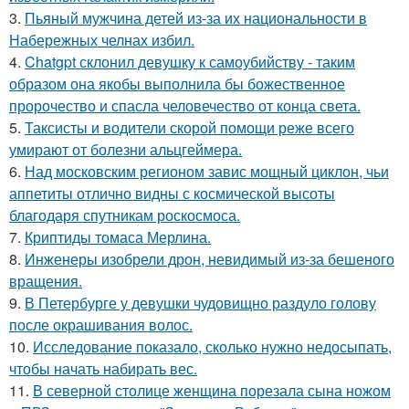
3.
Пьяный мужчина детей из-за их национальности в
Набережных челнах избил.
4.
Chatgpt склонил девушку к самоубийству - таким
образом она якобы выполнила бы божественное
пророчество и спасла человечество от конца света.
5.
Таксисты и водители скорой помощи реже всего
умирают от болезни альцгеймера.
6.
Над московским регионом завис мощный циклон, чьи
аппетиты отлично видны с космической высоты
благодаря спутникам роскосмоса.
7.
Криптиды томаса Мерлина.
8.
Инженеры изобрели дрон, невидимый из-за бешеного
вращения.
9.
В Петербурге у девушки чудовищно раздуло голову
после окрашивания волос.
10.
Исследование показало, сколько нужно недосыпать,
чтобы начать набирать вес.
11.
В северной столице женщина порезала сына ножом