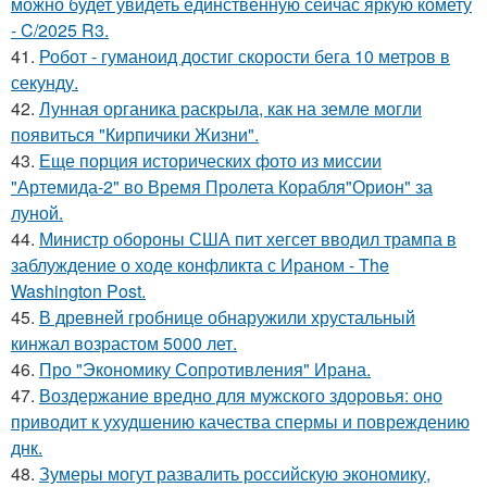
можно будет увидеть единственную сейчас яркую комету
- C/2025 R3.
41.
Робот - гуманоид достиг скорости бега 10 метров в
секунду.
42.
Лунная органика раскрыла, как на земле могли
появиться "Кирпичики Жизни".
43.
Еще порция исторических фото из миссии
"Артемида-2" во Время Пролета Корабля"Орион" за
луной.
44.
Министр обороны США пит хегсет вводил трампа в
заблуждение о ходе конфликта с Ираном - The
Washington Post.
45.
В древней гробнице обнаружили хрустальный
кинжал возрастом 5000 лет.
46.
Про "Экономику Сопротивления" Ирана.
47.
Воздержание вредно для мужского здоровья: оно
приводит к ухудшению качества спермы и повреждению
днк.
48.
Зумеры могут развалить российскую экономику,