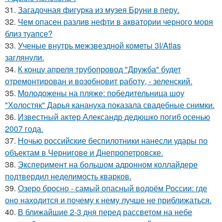
31.
Загадочная фигурка из музея Бруни в перу.
32.
Чем опасен разлив нефти в акватории черного моря
близ туапсе?
33.
Ученые внутрь межзвездной кометы 3I/Atlas
заглянули.
34.
К концу апреля трубопровод "Дружба" будет
отремонтирован и возобновит работу, - зеленский.
35.
Молодожены на пляже: победительница шоу
"Холостяк" Дарья канануха показала свадебные снимки.
36.
Известный актер Александр дедюшко погиб осенью
2007 года.
37.
Ночью российские беспилотники нанесли удары по
объектам в Чернигове и Днепропетровске.
38.
Эксперимент на большом адронном коллайдере
подтвердил неделимость кварков.
39.
Озеро бросно - самый опасный водоём России: где
оно находится и почему к нему лучше не приближаться.
40.
В ближайшие 2-3 дня перед рассветом на небе