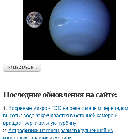
читать дальше →
Последние обновления на сайте:
1.
Вихревые микро - ГЭС на реке с малым перепадом
высоты: вода закручивается в бетонной камере и
вращает вертикальную турбину.
2.
Астрофизики наконец размер крупнейшей из
известных галактик измерили.