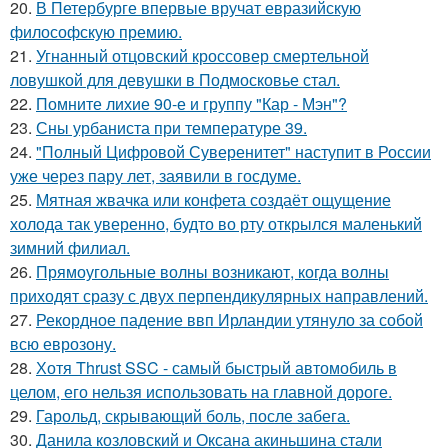
20.
В Петербурге впервые вручат евразийскую
философскую премию.
21.
Угнанный отцовский кроссовер смертельной
ловушкой для девушки в Подмосковье стал.
22.
Помните лихие 90-е и группу "Кар - Мэн"?
23.
Сны урбаниста при температуре 39.
24.
"Полный Цифровой Суверенитет" наступит в России
уже через пару лет, заявили в госдуме.
25.
Мятная жвачка или конфета создаёт ощущение
холода так уверенно, будто во рту открылся маленький
зимний филиал.
26.
Прямоугольные волны возникают, когда волны
приходят сразу с двух перпендикулярных направлений.
27.
Рекордное падение ввп Ирландии утянуло за собой
всю еврозону.
28.
Хотя Thrust SSC - самый быстрый автомобиль в
целом, его нельзя использовать на главной дороге.
29.
Гарольд, скрывающий боль, после забега.
30.
Данила козловский и Оксана акиньшина стали