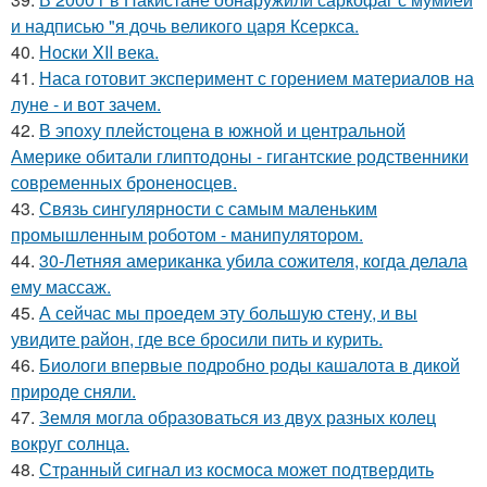
и надписью "я дочь великого царя Ксеркса.
40.
Носки XII века.
41.
Наса готовит эксперимент с горением материалов на
луне - и вот зачем.
42.
В эпоху плейстоцена в южной и центральной
Америке обитали глиптодоны - гигантские родственники
современных броненосцев.
43.
Связь сингулярности с самым маленьким
промышленным роботом - манипулятором.
44.
30-Летняя американка убила сожителя, когда делала
ему массаж.
45.
А сейчас мы проедем эту большую стену, и вы
увидите район, где все бросили пить и курить.
46.
Биологи впервые подробно роды кашалота в дикой
природе сняли.
47.
Земля могла образоваться из двух разных колец
вокруг солнца.
48.
Странный сигнал из космоса может подтвердить