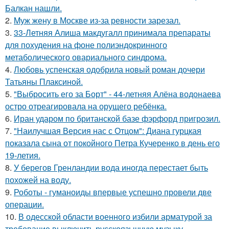
Балкан нашли.
2.
Mуж жену в Москве из-за ревности зарезал.
3.
33-Летняя Алиша макдугалл принимала препараты
для похудения на фоне полиэндокринного
метаболического овариального синдрома.
4.
Любовь успенская одобрила новый роман дочери
Татьяны Плаксиной.
5.
"Выбросить его за Борт" - 44-летняя Алёна водонаева
остро отреагировала на орущего ребёнка.
6.
Иран ударом по британской базе фэрфорд пригрозил.
7.
"Наилучшая Версия нас с Отцом": Диана гурцкая
показала сына от покойного Петра Кучеренко в день его
19-летия.
8.
У берегов Гренландии вода иногда перестает быть
похожей на воду.
9.
Роботы - гуманоиды впервые успешно провели две
операции.
10.
В одесской области военного избили арматурой за
требование выключить русскоязычную музыку.