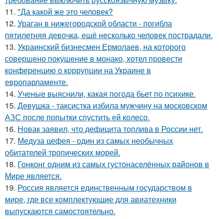
11.
"Да какой же это человек?
12.
Ураган в нижегородской области - погибла
пятилетняя девочка, ещё несколько человек пострадали.
13.
Украинский бизнесмен Ермолаев, на которого
совершено покушение в монако, хотел провести
конференцию о коррупции на Украине в
европарламенте.
14.
Ученые выяснили, какая погода бьет по психике.
15.
Девушка - таксистка избила мужчину на московском
АЗС после попытки спустить ей колесо.
16.
Новак заявил, что дефицита топлива в России нет.
17.
Медуза цефея - один из самых необычных
обитателей тропических морей.
18.
Гонконг одним из самых густонаселённых районов в
Мире является.
19.
Россия является единственным государством в
мире, где все комплектующие для авиатехники
выпускаются самостоятельно.