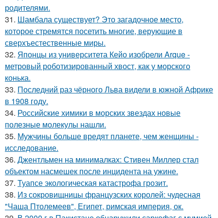
родителями.
31.
Шамбала существует? Это загадочное место,
которое стремятся посетить многие, верующие в
сверхъестественные миры.
32.
Японцы из университета Кейо изобрели Arque -
метровый роботизированный хвост, как у морского
конька.
33.
Последний раз чёрного Льва видели в южной Африке
в 1908 году.
34.
Российские химики в морских звездах новые
полезные молекулы нашли.
35.
Мужчины больше вредят планете, чем женщины -
исследование.
36.
Джентльмен на минималках: Стивен Миллер стал
объектом насмешек после инцидента на ужине.
37.
Туапсе экологическая катастрофа грозит.
38.
Из сокровищницы французских королей: чудесная
"Чаша Птолемеев", Египет, римская империя, ок.
39.
В 2000 г в Пакистане обнаружили саркофаг с мумией