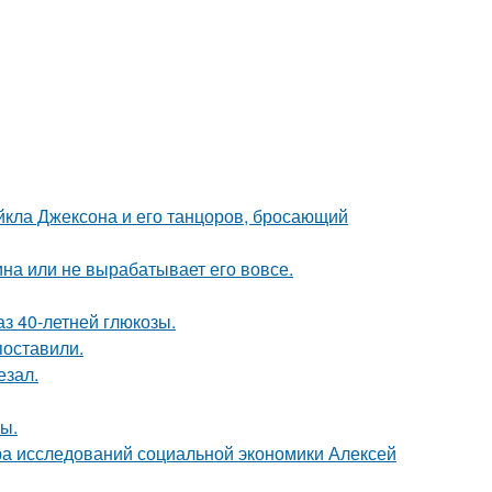
кла Джексона и его танцоров, бросающий
а или не вырабатывает его вовсе.
з 40-летней глюкозы.
поставили.
езал.
ы.
тра исследований социальной экономики Алексей