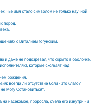
ек, чье имя стало символом не только научной
х пород.
века.
шениях с Виталием гогунским.
 и даже не подозревал, что скрыто в оболочке.
исполнителях), которые скользят над
днем рождения.
зия: всегда ли отсутствие боли - это благо?
 не Могу Остановиться".
на насекомое, проросла, съела его изнутри - и