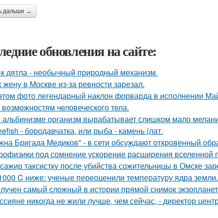
ь дальше →
ледние обновления на сайте:
к дятла - необычный природный механизм.
 жену в Москве из-за ревности зарезал.
этом фото легендарный наклон форварда в исполнении Май
 возможностям человеческого тела.
 альбинизме организм вырабатывает слишком мало меланин
nefish - бородавчатка, или рыба - камень (лат.
жна Бригада Медиков" - в сети обсуждают откровенный обра
рофизики под сомнение ускорение расширения вселенной 
сажир таксистку после убийства сожительницы в Омске зар
1000 C ниже: ученые переоценили температуру ядра земли.
лучен самый сложный в истории прямой снимок экзопланет
ссияне никогда не жили лучше, чем сейчас, - директор цен