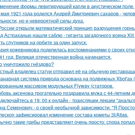
менение формы левитирующей капли в акустическом поле.
 мая 1921 года родился Андрей Дмитриевич сахаров - челов
льности, но и невероятной силы духа.
России открыли математический принцип разрушения горны
д Астраханью нашли саблю - гиганта загадочного воина Xiii 
ть спутников на орбите за один запуск.
рия кожевникова поделилась воспоминаниями о своих отно
41 год. Великая отечественная война начинается.
о уничтожило гнёздово?
стный владелец статуи отправил её на обычную реставрацию
анарная система привода основана на подвижных Xbot'ах (
рованным массивом модульных Flyway (статоров.
бовь аксенова трогательно поздравила мужа с 44-летним 
дключайтесь в 19: 00 к онлайн - трансляции лекции "анальге
на Семенович - о своей необычной зависимости: "Я Просто
лескоп зафиксировал изменение состава кометы 3I/Atlas.
ычно такие грибы представляют очень просто: спора попала 