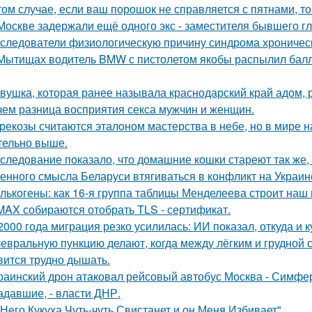
том случае, если ваш порошок не справляется с пятнами, то
Москве задержали ещё одного экс - заместителя бывшего г
следователи физиологическую причину синдрома хроническ
Мытищах водитель BMW с пистолетом якобы распылил балло
вушка, которая ранее называла краснодарский край адом,
чем разница восприятия секса мужчин и женщин.
рекозы считаются эталоном мастерства в небе, но в мире н
тельно выше.
следование показало, что домашние кошки стареют так же, 
енного смысла Беларуси втягиваться в конфликт на Украин
лькогены: как 16-я группа таблицы Менделеева строит наш
MAX собираются отобрать TLS - сертификат.
2000 года миграция резко усилилась: ИИ показал, откуда и к
евральную пункцию делают, когда между лёгким и грудной с
вится трудно дышать.
раинский дрон атаковал рейсовый автобус Москва - Симфер
адавшие, - власти ДНР.
 Него Кукуха Чуть-чуть Свистанет и он Меня Избивает".