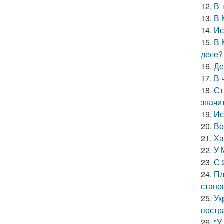
12.
В 
13.
В 
14.
Ис
15.
В 
деле?
16.
Де
17.
В 
18.
Ст
значи
19.
Ис
20.
Во
21.
Ха
22.
У 
23.
С 
24.
Пл
стано
25.
Ук
постр
26.
"У