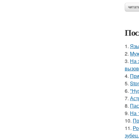
читат
Пос
1.
Язы
2.
Mуж
3.
На 
вызов
4.
При
5.
Sto
6.
"Ну
7.
Аст
8.
Пас
9.
На 
10.
По
11.
Ро
зубец.