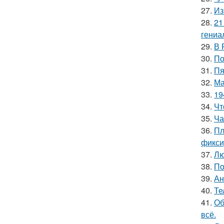
27.
Из
28.
21
гениа
29.
В 
30.
По
31.
Пя
32.
Ма
33.
19
34.
Чт
35.
Ча
36.
Пл
фикси
37.
Лю
38.
По
39.
Ан
40.
Те
41.
Об
всё.