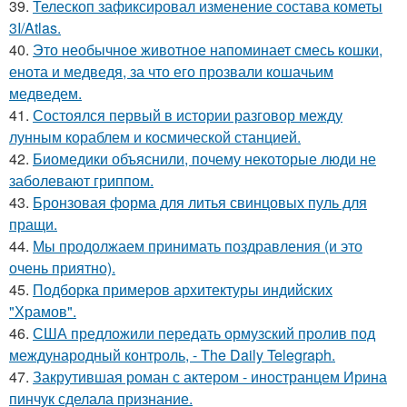
39.
Телескоп зафиксировал изменение состава кометы
3I/Atlas.
40.
Это необычное животное напоминает смесь кошки,
енота и медведя, за что его прозвали кошачьим
медведем.
41.
Состоялся первый в истории разговор между
лунным кораблем и космической станцией.
42.
Биомедики объяснили, почему некоторые люди не
заболевают гриппом.
43.
Бронзовая форма для литья свинцовых пуль для
пращи.
44.
Мы продолжаем принимать поздравления (и это
очень приятно).
45.
Подборка примеров архитектуры индийских
"Храмов".
46.
США предложили передать ормузский пролив под
международный контроль, - The Daily Telegraph.
47.
Закрутившая роман с актером - иностранцем Ирина
пинчук сделала признание.