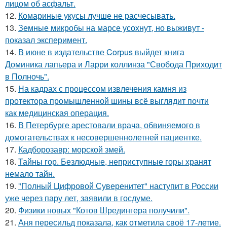
лицом об асфальт.
12.
Комариные укусы лучше не расчесывать.
13.
Земные микробы на марсе усохнут, но выживут -
показал эксперимент.
14.
В июне в издательстве Corpus выйдет книга
Доминика лапьера и Ларри коллинза "Свобода Приходит
в Полночь".
15.
На кадрах с процессом извлечения камня из
протектора промышленной шины всё выглядит почти
как медицинская операция.
16.
В Петербурге арестовали врача, обвиняемого в
домогательствах к несовершеннолетней пациентке.
17.
Кадборозавр: морской змей.
18.
Тайны гор. Безлюдные, неприступные горы хранят
немало тайн.
19.
"Полный Цифровой Суверенитет" наступит в России
уже через пару лет, заявили в госдуме.
20.
Физики новых "Котов Шредингера получили".
21.
Аня пересильд показала, как отметила своё 17-летие.