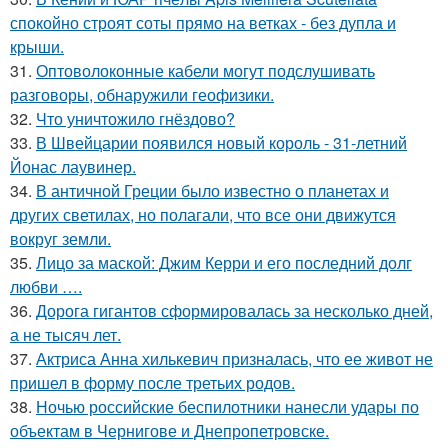
спокойно строят соты прямо на ветках - без дупла и
крыши.
31.
Оптоволоконные кабели могут подслушивать
разговоры, обнаружили геофизики.
32.
Что уничтожило гнёздово?
33.
В Швейцарии появился новый король - 31-летний
Йонас лаувинер.
34.
В античной Греции было известно о планетах и
других светилах, но полагали, что все они движутся
вокруг земли.
35.
Лицо за маской: Джим Керри и его последний долг
любви ….
36.
Дорога гигантов сформировалась за несколько дней,
а не тысяч лет.
37.
Актриса Анна хилькевич призналась, что ее живот не
пришел в форму после третьих родов.
38.
Ночью российские беспилотники нанесли удары по
объектам в Чернигове и Днепропетровске.