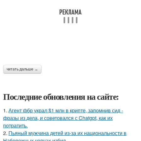
читать дальше →
Последние обновления на сайте:
1.
Агент фбр украл $1 млн в крипте, запомнив сид -
фразы из дела, и советовался с Chatgpt, как их
потратить.
2.
Пьяный мужчина детей из-за их национальности в
Набережных челнах избил.