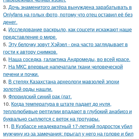
3.
Дочь знаменитого актёра вынуждена зарабатывать в
Onlyfans на голых фото, потому что отец оставил её без
денег.
4.
Исследование раскрыло, как соцсети искажают наше
представление о мире.
5.
Эту белочку зовут Хэйзел - она часто заглядывает в
гости к автору снимков.
6.
Наша соседка, галактика Андромеды, во всей красе.
7.
На МКС впервые напечатали ткани человеческой
печени и почки.
8.
В степях Казахстана археологи мавзолей эпохи
золотой орды нашли.
9.
Флоридский синий рак (лат.
10.
Когда температура в штате падает до нуля,
теплолюбивые рептилии впадают в глубокий анабиоз и
буквально сыплются с веток на тротуары.
11.
В Кузбассе неадекватный 17-летний подросток убил
мужчину из-за замечания: прыгал у него на голове и бил