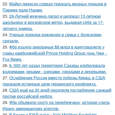
22.
Майкл джексон сорвал тридцать модных показов в
Париже ради Наоми.
23.
29-Летний мужчина лапал и целовал 13-летнюю
школьницу в московском метро, выдавая себя за 17-
летнего зумера.
24.
Ученые порядок рождения в семье с болезнями
связали.
25.
Фбр изъяло рекордные $8 млрд в криптовалюте у
главы камбоджийской Prince Holding Group чэнь Чжи, -
Fox News.
26.
6. 000 лет назад территория Сахары изобиловала
водоемами, реками - озерами, городами и деревьями.
27.
Ослабление России вместо победы Киева: в США
признали истинные цели украинского конфликта.
28.
США ещё на 30 дней продлили послабление санкций
против российской нефти.
29.
Фбр объявило охоту на перебежчицу, которая слила
Ирану американских агентов.
30.
В Кении и ЮАР пчёлы Apis Mellifera Scutellata