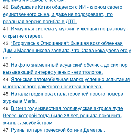
40.
Бабушка из Китая общается с ИИ - клоном своего
единственного сына, и даже не подозревает, что
реальная версия погибла в ДТП.
41.
Иммунная система у мужчин и женщин по-разному -
открытие стареет.
42.
"Вторглась в Отношения": бывшая возлюбленная
Димы Масленникова заявила, что Клава кока увела его у
нее.
43.
На фото знаменитый асуанский обелиск, до сих пор
вызывающий интерес ученых - египтологов.
44.
Японская автомобильная марка успешно испытания
многоразового ракетного носителя провела.
45.
Наталья водянова стала героиней нового номера
журнала Marfa.
46.
В 1944 году известная голливудская актриса лупе
Велес, которой тогда было 36 лет, решила покончить
жизнь самоубийством.
47.
Руины алтаря греческой богини Деметры.