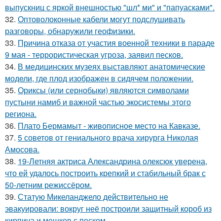
выпускниц с яркой внешностью "шл* ми" и "папуасками".
32.
Оптоволоконные кабели могут подслушивать
разговоры, обнаружили геофизики.
33.
Причина отказа от участия военной техники в параде
9 мая - террористическая угроза, заявил песков.
34.
В медицинских музеях выставляют анатомические
модели, где плод изображен в сидячем положении.
35.
Ориксы (или сернобыки) являются символами
пустыни намиб и важной частью экосистемы этого
региона.
36.
Плато Бермамыт - живописное место на Кавказе.
37.
5 советов от гениального врача хирурга Николая
Амосова.
38.
19-Летняя актриса Александрина олексюк уверена,
что ей удалось построить крепкий и стабильный брак с
50-летним режиссёром.
39.
Статую Микеланджело действительно не
эвакуировали: вокруг неё построили защитный короб из
кирпича и мешков с песком.