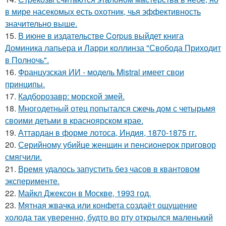
в мире насекомых есть охотник, чья эффективность
значительно выше.
15.
В июне в издательстве Corpus выйдет книга
Доминика лапьера и Ларри коллинза "Свобода Приходит
в Полночь".
16.
Французская ИИ - модель Mistral имеет свои
принципы.
17.
Кадборозавр: морской змей.
18.
Многодетный отец попытался сжечь дом с четырьмя
своими детьми в красноярском крае.
19.
Аттардан в форме лотоса, Индия, 1870-1875 гг.
20.
Серийному убийце женщин и пенсионерок приговор
смягчили.
21.
Время удалось запустить без часов в квантовом
эксперименте.
22.
Майкл Джексон в Москве, 1993 год.
23.
Мятная жвачка или конфета создаёт ощущение
холода так уверенно, будто во рту открылся маленький