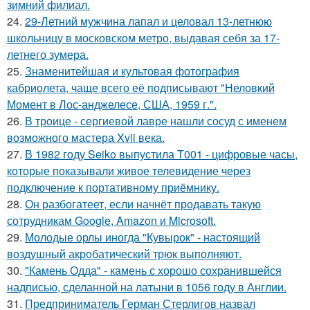
зимний филиал.
24.
29-Летний мужчина лапал и целовал 13-летнюю
школьницу в московском метро, выдавая себя за 17-
летнего зумера.
25.
Знаменитейшая и культовая фотография
кабриолета, чаще всего её подписывают "Неловкий
Момент в Лос-анджелесе, США, 1959 г.".
26.
В троице - сергиевой лавре нашли сосуд с именем
возможного мастера Xvii века.
27.
В 1982 году Seiko выпустила T001 - цифровые часы,
которые показывали живое телевидение через
подключение к портативному приёмнику.
28.
Он разбогатеет, если начнёт продавать такую
сотрудникам Google, Amazon и Microsoft.
29.
Молодые орлы иногда "Кувырок" - настоящий
воздушный акробатический трюк выполняют.
30.
"Камень Одда" - камень с хорошо сохранившейся
надписью, сделанной на латыни в 1056 году в Англии.
31.
Предприниматель Герман Стерлигов назвал