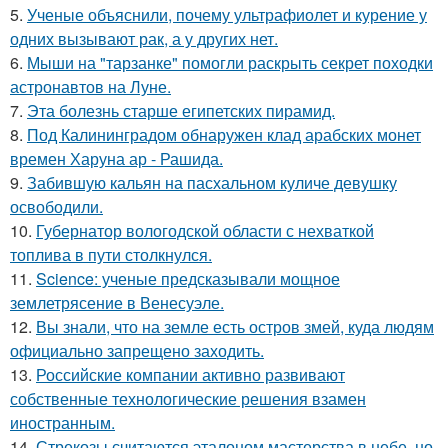
5.
Ученые объяснили, почему ультрафиолет и курение у
одних вызывают рак, а у других нет.
6.
Мыши на "тарзанке" помогли раскрыть секрет походки
астронавтов на Луне.
7.
Эта болезнь старше египетских пирамид.
8.
Под Калининградом обнаружен клад арабских монет
времен Харуна ар - Рашида.
9.
Забившую кальян на пасхальном куличе девушку
освободили.
10.
Губернатор вологодской области с нехваткой
топлива в пути столкнулся.
11.
Science: ученые предсказывали мощное
землетрясение в Венесуэле.
12.
Вы знали, что на земле есть остров змей, куда людям
официально запрещено заходить.
13.
Российские компании активно развивают
собственные технологические решения взамен
иностранным.
14.
Стрекозы считаются эталоном мастерства в небе, но