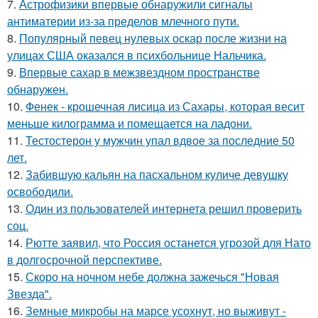
7.
Астрофизики впервые обнаружили сигналы
антиматерии из-за пределов млечного пути.
8.
Популярный певец нулевых оскар после жизни на
улицах США оказался в психбольнице Нальчика.
9.
Впервые сахар в межзвездном пространстве
обнаружен.
10.
Фенек - крошечная лисица из Сахары, которая весит
меньше килограмма и помещается на ладони.
11.
Тестостерон у мужчин упал вдвое за последние 50
лет.
12.
Забившую кальян на пасхальном куличе девушку
освободили.
13.
Один из пользователей интернета решил проверить
соц.
14.
Рютте заявил, что Россия останется угрозой для Нато
в долгосрочной перспективе.
15.
Скоро на ночном небе должна зажечься "Новая
Звезда".
16.
Земные микробы на марсе усохнут, но выживут -