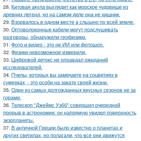
28.
Китовая акула выглядит как морское чудовище из
древних легенд, но на самом деле она не хищник.
29.
Взорвалось в одном месте а слышно по всей земле.
30.
Оптоволоконные кабели могут подслушивать
разговоры, обнаружили геофизики.
31.
Фото и видео - это не ИИ или фотошоп.
32.
Физики невозможное измерили.
33.
Цифровой детокс не оправдал ожиданий
исследователей.
34.
Пчелы, которых вы замечаете на соцветиях в
сумерках, - это особи на закате своей жизни.
35.
Один из самых долгожданных вкусных сезонов не за
горами.
36.
Телескоп "Джеймс Уэбб" совершил очередной
прорыв в астрономии: он напрямую увидел поверхность
экзопланеты.
37.
В античной Греции было известно о планетах и
других светилах, но полагали, что все они движутся