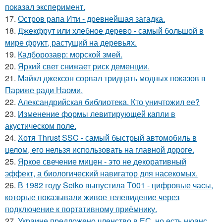
показал эксперимент.
17.
Остров рапа Ити - древнейшая загадка.
18.
Джекфрут или хлебное дерево - самый большой в
мире фрукт, растущий на деревьях.
19.
Кадборозавр: морской змей.
20.
Яркий свет снижает риск деменции.
21.
Майкл джексон сорвал тридцать модных показов в
Париже ради Наоми.
22.
Александрийская библиотека. Кто уничтожил ее?
23.
Изменение формы левитирующей капли в
акустическом поле.
24.
Хотя Thrust SSC - самый быстрый автомобиль в
целом, его нельзя использовать на главной дороге.
25.
Яркое свечение мицен - это не декоративный
эффект, а биологический навигатор для насекомых.
26.
В 1982 году Seiko выпустила T001 - цифровые часы,
которые показывали живое телевидение через
подключение к портативному приёмнику.
27.
Украине предложено членство в ЕС, но есть нюанс.