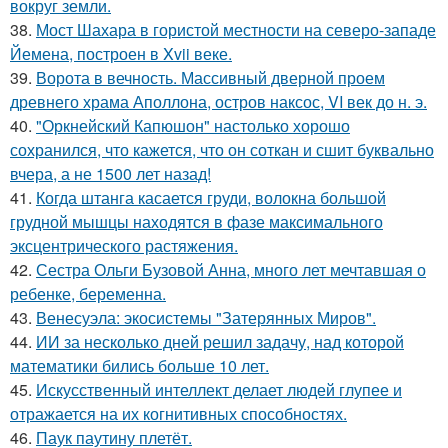
вокруг земли.
38.
Мост Шахара в гористой местности на северо-западе
Йемена, построен в Xvii веке.
39.
Ворота в вечность. Массивный дверной проем
древнего храма Аполлона, остров наксос, VI век до н. э.
40.
"Оркнейский Капюшон" настолько хорошо
сохранился, что кажется, что он соткан и сшит буквально
вчера, а не 1500 лет назад!
41.
Когда штанга касается груди, волокна большой
грудной мышцы находятся в фазе максимального
эксцентрического растяжения.
42.
Сестра Ольги Бузовой Анна, много лет мечтавшая о
ребенке, беременна.
43.
Венесуэла: экосистемы "Затерянных Миров".
44.
ИИ за несколько дней решил задачу, над которой
математики бились больше 10 лет.
45.
Искусственный интеллект делает людей глупее и
отражается на их когнитивных способностях.
46.
Паук паутину плетёт.