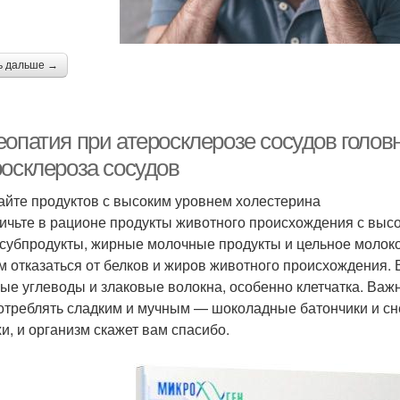
ь дальше →
еопатия при атеросклерозе сосудов голов
росклероза сосудов
айте продуктов с высоким уровнем холестерина
ичьте в рационе продукты животного происхождения с выс
 субпродукты, жирные молочные продукты и цельное молоко,
м отказаться от белков и жиров животного происхождения.
ые углеводы и злаковые волокна, особенно клетчатка. Важн
отреблять сладким и мучным — шоколадные батончики и сне
хи, и организм скажет вам спасибо.