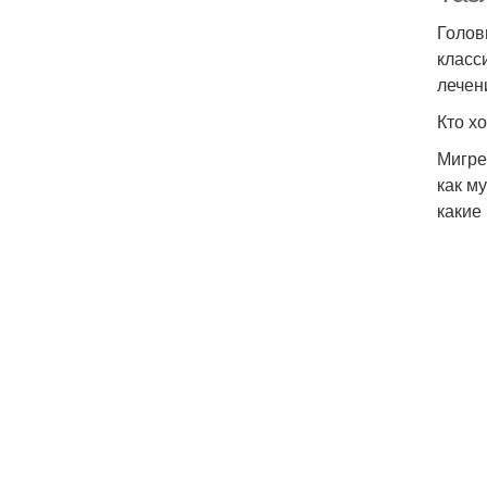
Голов
класс
лечен
Кто хо
Мигре
как м
какие