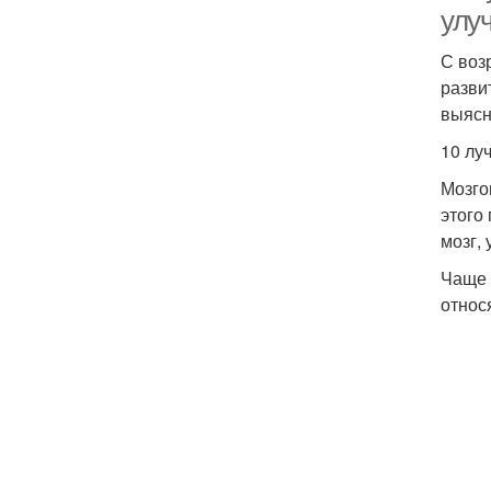
улу
С воз
разви
выясн
10 лу
Мозго
этого
мозг,
Чаще 
относ