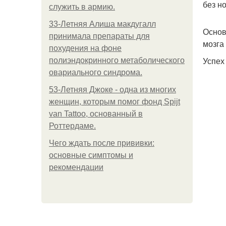
без н
служить в армию.
33-Летняя Алиша макдугалл
Основ
принимала препараты для
мозга
похудения на фоне
Успех
полиэндокринного метаболического
овариального синдрома.
53-Летняя Джоке - одна из многих
женщин, которым помог фонд Spijt
van Tattoo, основанный в
Роттердаме.
Чего ждать после прививки:
основные симптомы и
рекомендации