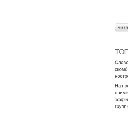
читат
ТОП
Слово
скомб
ноотр
На пр
приме
эффек
групп