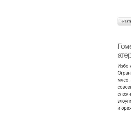
читат
Гом
ате
Избег
Огран
мясо,
совсе
сложн
злоуп
и оре