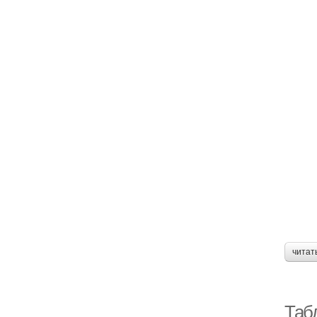
читат
Табл