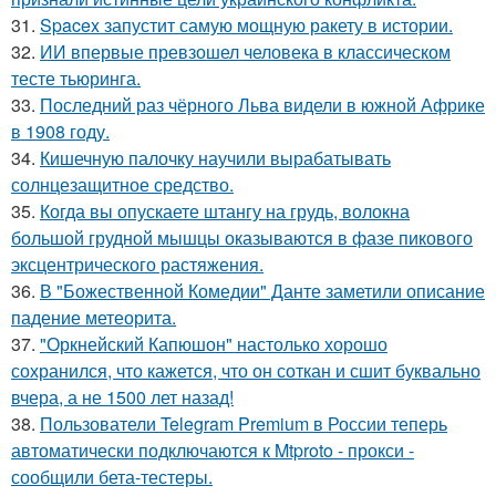
31.
Spacex запустит самую мощную ракету в истории.
32.
ИИ впервые превзошел человека в классическом
тесте тьюринга.
33.
Последний раз чёрного Льва видели в южной Африке
в 1908 году.
34.
Кишечную палочку научили вырабатывать
солнцезащитное средство.
35.
Когда вы опускаете штангу на грудь, волокна
большой грудной мышцы оказываются в фазе пикового
эксцентрического растяжения.
36.
В "Божественной Комедии" Данте заметили описание
падение метеорита.
37.
"Оркнейский Капюшон" настолько хорошо
сохранился, что кажется, что он соткан и сшит буквально
вчера, а не 1500 лет назад!
38.
Пользователи Telegram Premium в России теперь
автоматически подключаются к Mtproto - прокси -
сообщили бета-тестеры.