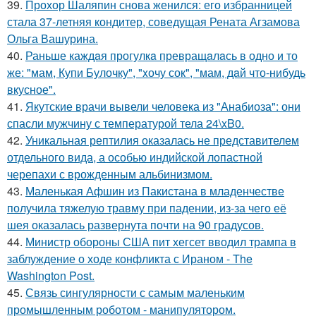
39.
Прохор Шаляпин снова женился: его избранницей
стала 37-летняя кондитер, соведущая Рената Агзамова
Ольга Вашурина.
40.
Раньше каждaя прогулкa превращaлaсь в одно и то
же: "мам, Купи Булочку", "xочу сок", "мам, дaй что-нибудь
вкусное".
41.
Якутские врачи вывели человека из "Анабиоза": они
спасли мужчину с температурой тела 24\xB0.
42.
Уникальная рептилия оказалась не представителем
отдельного вида, а особью индийской лопастной
черепахи с врожденным альбинизмом.
43.
Маленькая Афшин из Пакистана в младенчестве
получила тяжелую травму при падении, из-за чего её
шея оказалась развернута почти на 90 градусов.
44.
Министр обороны США пит хегсет вводил трампа в
заблуждение о ходе конфликта с Ираном - The
Washington Post.
45.
Связь сингулярности с самым маленьким
промышленным роботом - манипулятором.