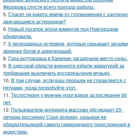
Фёдорова спустя всего полгода работы.
5.
Спасет ли ракета землю от столкновения с хаотично
двигающимся астероидом?
6.
Новый поселок эпохи викингов под Новгородом
обнаружили.
7.
5 легендарных островов, которые скрывают загадки
древних богов и цивилизаций.
8.
Гора воттоваара в Карелии: загадочное место силы.
9.
В одесской области военного избили арматурой за
требование выключить русскоязычную музыку.
10.
В том случае, если ваш порошок не справляется с
пятнами, тогда попробуйте этот.
11.
Тестостерон у мужчин упал вдвое за последние 50
лет.
12.
Пользователи интернета массово обсуждают 23-
летнюю россиянку Соня золоеву, называя ее
обладательницей самого гармоничного телосложения в
индустрии.