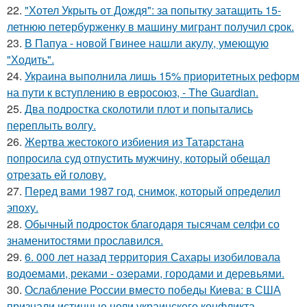
22.
"Хотел Укрыть от Дождя": за попытку затащить 15-
летнюю петербурженку в машину мигрант получил срок.
23.
В Папуа - новой Гвинее нашли акулу, умеющую
"Ходить".
24.
Украина выполнила лишь 15% приоритетных реформ
на пути к вступлению в евросоюз, - The Guardian.
25.
Два подростка сколотили плот и попытались
переплыть волгу.
26.
Жертва жестокого избиения из Татарстана
попросила суд отпустить мужчину, который обещал
отрезать ей голову.
27.
Перед вами 1987 год, снимок, который определил
эпоху.
28.
Обычный подросток благодаря тысячам селфи со
знаменитостями прославился.
29.
6. 000 лет назад территория Сахары изобиловала
водоемами, реками - озерами, городами и деревьями.
30.
Ослабление России вместо победы Киева: в США
признали истинные цели украинского конфликта.