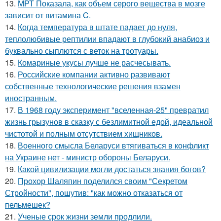
13.
МРТ Показала, как объем серого вещества в мозге
зависит от витамина C.
14.
Когда температура в штате падает до нуля,
теплолюбивые рептилии впадают в глубокий анабиоз и
буквально сыплются с веток на тротуары.
15.
Комариные укусы лучше не расчесывать.
16.
Российские компании активно развивают
собственные технологические решения взамен
иностранным.
17.
В 1968 году эксперимент "вселенная-25" превратил
жизнь грызунов в сказку с безлимитной едой, идеальной
чистотой и полным отсутствием хищников.
18.
Военного смысла Беларуси втягиваться в конфликт
на Украине нет - министр обороны Беларуси.
19.
Какой цивилизации могли достаться знания богов?
20.
Прохор Шаляпин поделился своим "Секретом
Стройности", пошутив: "как можно отказаться от
пельмешек?
21.
Ученые срок жизни земли продлили.