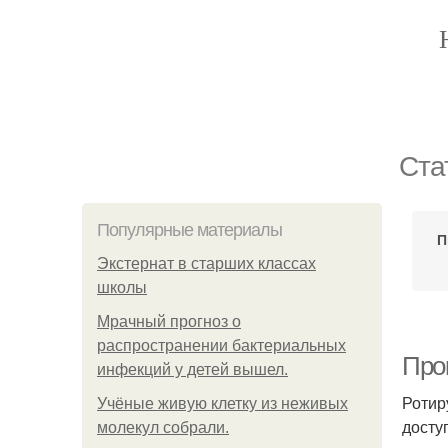
Ста
Популярные материалы
П
Экстернат в старших классах
школы
Мрачный прогноз о
распространении бактериальных
Прок
инфекций у детей вышел.
Ротир
Учёные живую клетку из неживых
досту
молекул собрали.