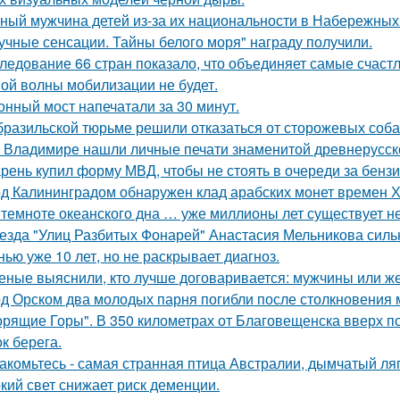
ный мужчина детей из-за их национальности в Набережных 
учные сенсации. Тайны белого моря" награду получили.
ледование 66 стран показало, что объединяет самые счаст
ой волны мобилизации не будет.
онный мост напечатали за 30 минут.
бразильской тюрьме решили отказаться от сторожевых собак
 Владимире нашли личные печати знаменитой древнерусско
рень купил форму МВД, чтобы не стоять в очереди за бенз
д Калининградом обнаружен клад арабских монет времен Х
 темноте океанского дна … уже миллионы лет существует н
езда "Улиц Разбитых Фонарей" Анастасия Мельникова сильн
нью уже 10 лет, но не раскрывает диагноз.
еные выяснили, кто лучше договаривается: мужчины или 
д Орском два молодых парня погибли после столкновения
орящие Горы". В 350 километрах от Благовещенска вверх по
к берега.
акомьтесь - самая странная птица Австралии, дымчатый ля
кий свет снижает риск деменции.