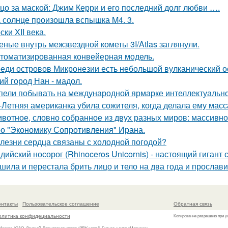
цо за маской: Джим Керри и его последний долг любви ….
 солнце произошла вспышка M4. 3.
ски XII века.
еные внутрь межзвездной кометы 3I/Atlas заглянули.
томатизированная конвейерная модель.
еди островов Микронезии есть небольшой вулканический о
ий город Нан - мадол.
пели побывать на международной ярмарке интеллектуальной
-Летняя американка убила сожителя, когда делала ему масс
вотное, словно собранное из двух разных миров: массивное,
о "Экономику Сопротивления" Ирана.
лезни сердца связаны с холодной погодой?
дийский носорог (Rhinoceros Unicornis) - настоящий гигант
шила и перестала брить лицо и тело на два года и прослави
онтакты
Пользовательское соглашение
Обратная связь
олитика конфидециальности
Копирование разрешено при у
 Москва, ЮАО, Донской, Варшавское шоссе 125Ж корп.6, Бизнес-центр «Меридио»