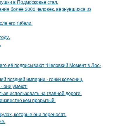
вушки в Подмосковье стал.
ания более 2000 человек, вернувшихся из
ле его гибели.
году.
.
его её подписывают "Неловкий Момент в Лос-
й поздней империи - гонки колесниц.
- они умеют:
льзя использовать на главной дороге.
еизвестно кем прорытый.
кулах, которые они переносят.
ие.