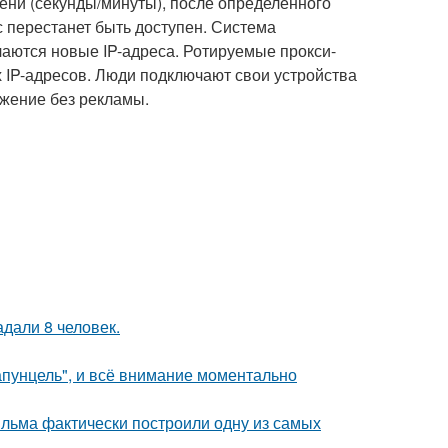
ени (секунды/минуты), после определенного
с перестанет быть доступен. Система
чаются новые IP-адреса. Ротируемые прокси-
 IP-адресов. Люди подключают свои устройства
ожение без рекламы.
дали 8 человек.
апунцель", и всё внимание моментально
ильма фактически построили одну из самых