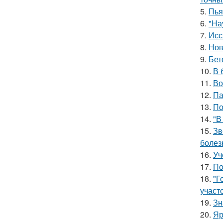
5.
Пья
6.
"На
7.
Исс
8.
Нов
9.
Бет
10.
В 
11.
Во
12.
Па
13.
По
14.
"В
15.
Зв
болез
16.
Уч
17.
По
18.
"Г
участо
19.
Зн
20.
Яр