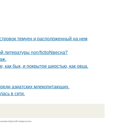
стровок темуен и расположенный на нем
 литературы non/fictioNвесна?
аж.
 как бык, и покрытое шерстью, как овца.
 среди азиатских млекопитающих.
лась в сети.
казании обратной гиперссылки.