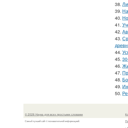
38.
Ли
39.
На
40.
Но
41.
Уч
42.
Ав
43.
Ср
древн
44.
Ус
45.
30
46.
Жи
47.
Пр
48.
Бо
49.
Ин
50.
Ре
© 2026 Наука для всех простыми словами
К
П
Самый лучший сайт c познавательной информацией.
г.