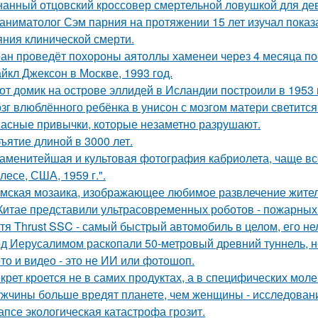
нанный отцовский кроссовер смертельной ловушкой для де
аниматолог Сэм парния на протяжении 15 лет изучал показ
яния клинической смерти.
ан проведёт похороны аятоллы хаменеи через 4 месяца пос
йкл Джексон в Москве, 1993 год.
от домик на острове эллидей в Исландии построили в 1953 
зг влюблённого ребёнка в унисон с мозгом матери светится
асные привычки, которые незаметно разрушают.
ъятие длиной в 3000 лет.
аменитейшая и культовая фотография кабриолета, чаще вс
лесе, США, 1959 г.".
мская мозаика, изображающее любимое развлечение жителе
Китае представили ультрасовременных роботов - пожарных 
тя Thrust SSC - самый быстрый автомобиль в целом, его не
д Иерусалимом раскопали 50-метровый древний туннель, н
то и видео - это не ИИ или фотошоп.
крет кроется не в самих продуктах, а в специфических моле
жчины больше вредят планете, чем женщины - исследован
апсе экологическая катастрофа грозит.