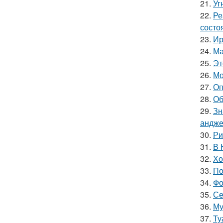
21.
Уг
22.
Ре
состо
23.
Ир
24.
Ма
25.
Эт
26.
Мо
27.
Оп
28.
Об
29.
Зн
андже
30.
Ри
31.
В 
32.
Хо
33.
По
34.
Фо
35.
Се
36.
Му
37.
Ту