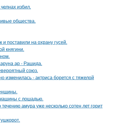
челнах избил.
ливые общества.
 и поставили на охрану гусей.
й княгини.
ином.
аруна ар - Рашида.
евероятный союз.
о изменилась - актриса борется с тяжелой
женщины.
 машины с лошадью.
 течению амура уже несколько сотен лет горит
гушкорот.