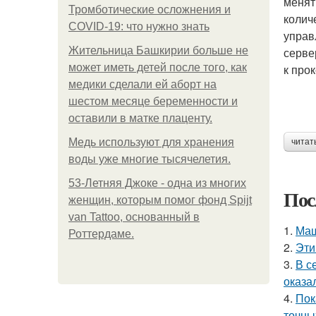
менят
Тромботические осложнения и
колич
COVID-19: что нужно знать
управ
Жительница Башкирии больше не
серве
может иметь детей после того, как
к про
медики сделали ей аборт на
шестом месяце беременности и
оставили в матке плаценту.
Медь используют для хранения
читат
воды уже многие тысячелетия.
53-Летняя Джоке - одна из многих
Пос
женщин, которым помог фонд Spijt
van Tattoo, основанный в
1.
Маш
Роттердаме.
2.
Эти
3.
В с
оказа
4.
Пок
точны