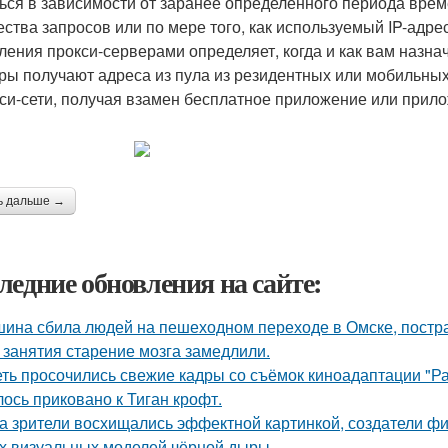
ься в зависимости от заранее определенного периода врем
ества запросов или по мере того, как используемый IP-адре
ления прокси-серверами определяет, когда и как вам назна
ры получают адреса из пула из резидентных или мобильных
кси-сети, получая взамен бесплатное приложение или прил
ь дальше →
ледние обновления на сайте:
ина сбила людей на пешеходном переходе в Омске, постра
 занятия старение мозга замедлили.
еть просочились свежие кадры со съёмок киноадаптации "Р
лось приковано к Тиган крофт.
а зрители восхищались эффектной картинкой, создатели ф
х визуальных моделей чёрной дыры.