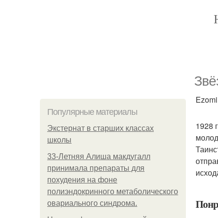
Звё
Ezomir
Популярные материалы
1928 
Экстернат в старших классах
молод
школы
Таинс
33-Летняя Алиша макдугалл
отпра
принимала препараты для
исход
похудения на фоне
полиэндокринного метаболического
Понр
овариального синдрома.