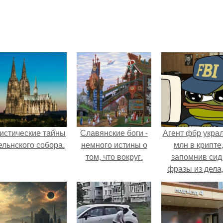
истические тайны
Славянские боги -
Агент фбр украл
ельнского собора.
немного истины о
млн в крипте
том, что вокруг.
запомнив сид 
фразы из дела,
советовался 
Chatgpt, как и
потратить.