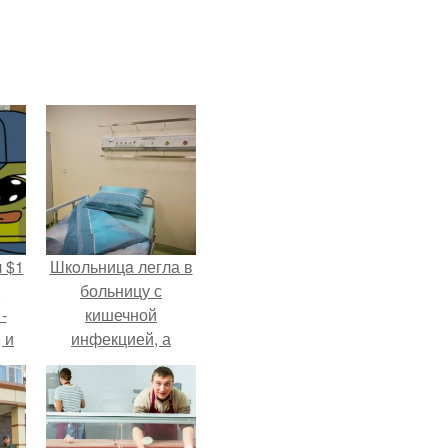
 $1
Шкoльницa легла в
,
больницу с
-
кишечной
 и
инфекцией, а
с
выписалась с вич и
х
гепатитом с.