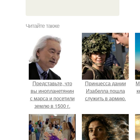
Читайте также
Представьте, что
Принцесса дании
М
вы инопланетянин
Изабелла пошла
к
с марса и посетили
служить в армию.
землю в 1500 г.
какую из великих
цивилизаций того
времени вы бы
предпочли?