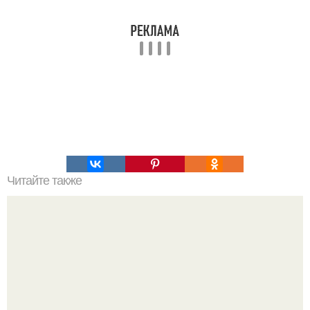
Читайте также
Это невероятное фото было сделано в чернобыле 24