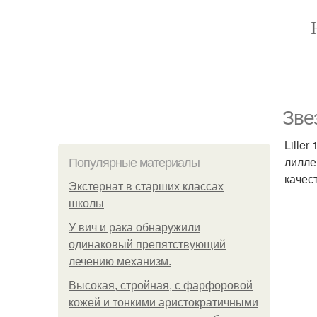
Звез
Lille
лилле
Популярные материалы
качес
Экстернат в старших классах
школы
У вич и рака обнаружили
одинаковый препятствующий
лечению механизм.
Высокая, стройная, с фарфоровой
кожей и тонкими аристократичными