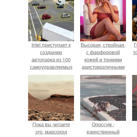
Intel приступает к
Высокая, стройная,
Г
созданию
с фарфоровой
т
автопарка из 100
кожей и тонкими
самоуправляемых
аристократичными
авто.
чертами, эль
выглядит так, будто
сошла с полотна
художника.
Пока вы читаете
Опоссум -
это, марсоход
единственный