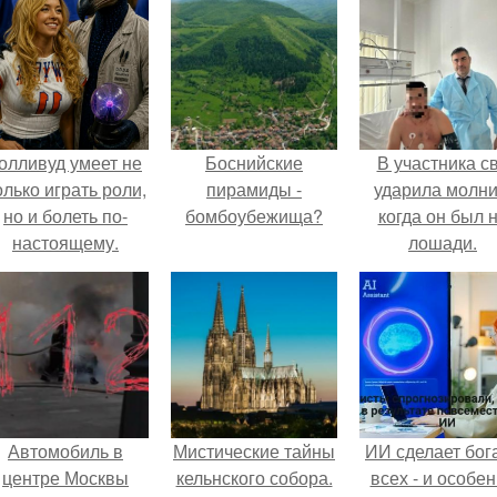
олливуд умеет не
Боснийские
В участника с
олько играть роли,
пирамиды -
ударила молни
но и болеть по-
бомбоубежища?
когда он был 
настоящему.
лошади.
Автомобиль в
Мистические тайны
ИИ сделает бог
центре Москвы
кельнского собора.
всех - и особе