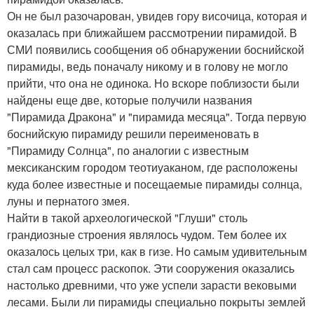
Он не был разочарован, увидев гору височица, которая и
оказалась при ближайшем рассмотрении пирамидой. В
СМИ появились сообщения об обнаружении боснийской
пирамиды, ведь поначалу никому и в голову не могло
прийти, что она не одинока. Но вскоре поблизости были
найдены еще две, которые получили названия
"Пирамида Дракона" и "пирамида месяца". Тогда первую
боснийскую пирамиду решили переименовать в
"Пирамиду Солнца", по аналогии с известным
мексиканским городом теотиуаканом, где расположены
куда более известные и посещаемые пирамиды солнца,
луны и пернатого змея.
Найти в такой археологической "Глуши" столь
грандиозные строения являлось чудом. Тем более их
оказалось целых три, как в гизе. Но самым удивительным
стал сам процесс раскопок. Эти сооружения оказались
настолько древними, что уже успели зарасти вековыми
лесами. Были ли пирамиды специально покрыты землей