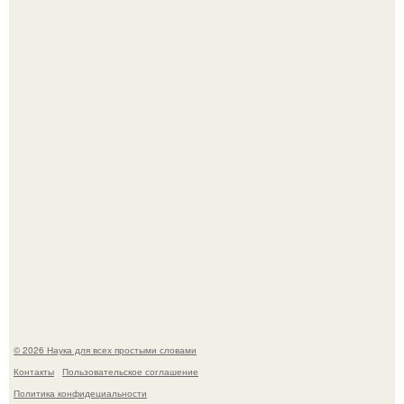
В России создали первый плазменный двигатель на
криптоне.
У вич и рака обнаружили одинаковый препятствующий
лечению механизм.
© 2026 Наука для всех простыми словами
Контакты
Пользовательское соглашение
Политика конфидециальности