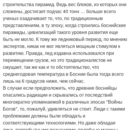
строительства пирамид. Ведь вес блоков, из которых они
сложены, достигает подчас 40 тонн … больше всего
ученых озадачивает то, что, по традиционным
представлениям, в ту эпоху, когда строились боснийские
пирамиды, цивилизаций такого уровня развития еще
быть не могло. К тому же ледниковый период, по мнению
экспертов, никак не мог являться мощным стимулом к
развитию. Правда, лед издавна использовался при
перемещении грузов, но это традиционалистов не
смущает, так же как и то обстоятельство, что
среднегодовая температура в Боснии была тогда всего
лишь на 6 градусов ниже, чем сейчас.
В случае если предположить, что древние боснийцы
опасались радиации и скрывались от последствий
многократно упоминаемой в различных эпосах "Войны
Богов", то, пожалуй, удивляться не стоит. Люди с такими
проблемами должны были обладать и
соответствующими технологиями. Но даже обладая
лишь первобытными познаниями, подобные махины