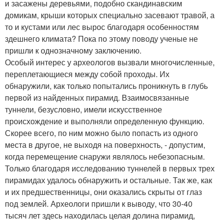
и засажены деревьями, подобно скандинавским
домикам, крыши которых специально засевают травой, а
то и кустами или лес вырос благодаря особенностям
здешнего климата? Пока по этому поводу ученые не
пришли к однозначному заключению.
Особый интерес у археологов вызвали многочисленные,
переплетающиеся между собой проходы. Их
обнаружили, как только попытались проникнуть в глубь
первой из найденных пирамид. Взаимосвязанные
туннели, безусловно, имели искусственное
происхождение и выполняли определенную функцию.
Скорее всего, по ним можно было попасть из одного
места в другое, не выходя на поверхность, - допустим,
когда перемещение снаружи являлось небезопасным.
Только благодаря исследованию туннелей в первых трех
пирамидах удалось обнаружить и остальные. Так же, как
и их предшественницы, они оказались скрыты от глаз
под землей. Археологи пришли к выводу, что 30-40
тысяч лет здесь находилась целая долина пирамид,