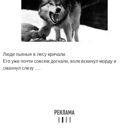
Люди пьяные в лесу кричали.
Его уже почти совсем догнали, волк вскинул морду и
смахнул слезу ….