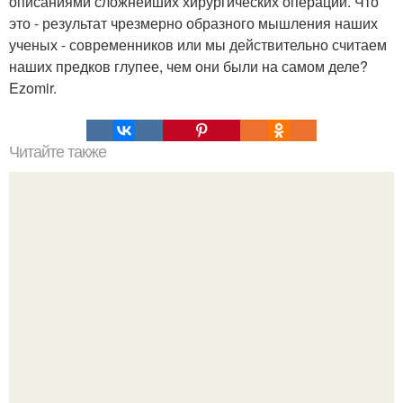
описаниями сложнейших хирургических операций. Что
это - результат чрезмерно образного мышления наших
ученых - современников или мы действительно считаем
наших предков глупее, чем они были на самом деле?
Ezomir.
Читайте также
Это невероятное фото было сделано в чернобыле 24
апреля 1997 года.