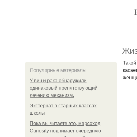
Жиз
Такой
касае
Популярные материалы
женщи
У вич и рака обнаружили
одинаковый препятствующий
лечению механизм.
Экстернат в старших классах
школы
Пока вы читаете это, марсоход
Curiosity поднимает очередную