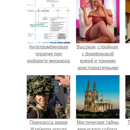
Антитромбиновая
Высокая, стройная,
терапия при
с фарфоровой
инфаркте миокарда
кожей и тонкими
аристократичными
чертами, эль
выглядит так, будто
сошла с полотна
художника.
Принцесса дании
Мистические тайны
Т
Изабелла пошла
кельнского собора.