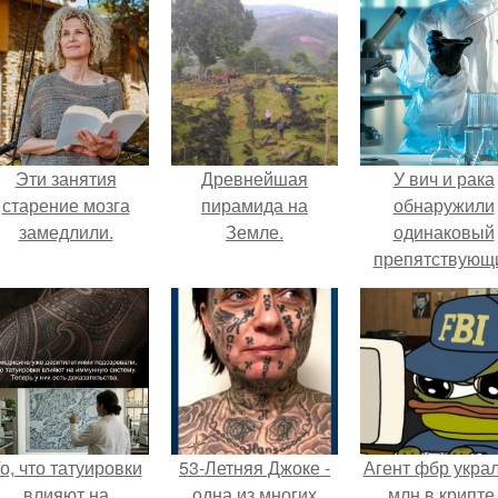
Эти занятия
Древнейшая
У вич и рака
старение мозга
пирамида на
обнаружили
замедлили.
Земле.
одинаковый
препятствующ
лечению механи
о, что татуировки
53-Летняя Джоке -
Агент фбр украл
влияют на
одна из многих
млн в крипте