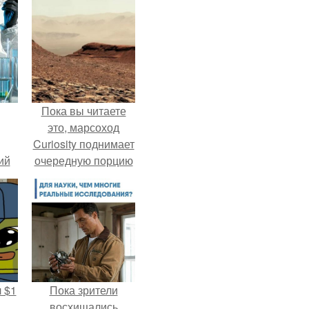
Пока вы читаете
это, марсоход
Curiosity поднимает
ий
очередную порцию
зм.
красной пыли. 6.
 $1
Пока зрители
,
восхищались