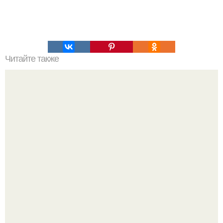
Читайте также
Это невероятное фото было сделано в чернобыле 24
апреля 1997 года.