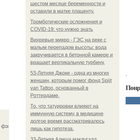
шестом месяце беременности и
оставили в матке плаценту.
Тромботические осложнения и
COVID-19: что нужно знать
Вихревые микро - ГЭС на реке с
малым перепадом высоты: вода
закручивается в бетонной камере и
вращает вертикальную турбину.
.
53-Летняя Джоке - одна из многих
женщин, которым помог фонд Spijt
Понр
van Tattoo, основанный в
Роттердаме.
То, что татуировки влияют на
иммунную систему, в медицине
долгое время рассматривалось
⇦
лишь как гипотеза.
33-Летняя Алиша макдугалл