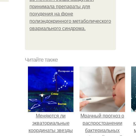
принимала препараты для
похудения на фоне
полиэндокринного метаболического
овариального синдрома.
Читайте также
Меняются ли
Мрачный прогноз о
экваториальные
распространении
к
координаты звезды
бактериальных