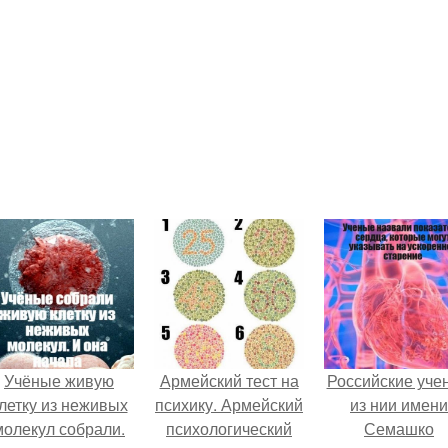
Учёные живую
Армейский тест на
Российские уче
летку из неживых
психику. Армейский
из нии имени
молекул собрали.
психологический
Семашко