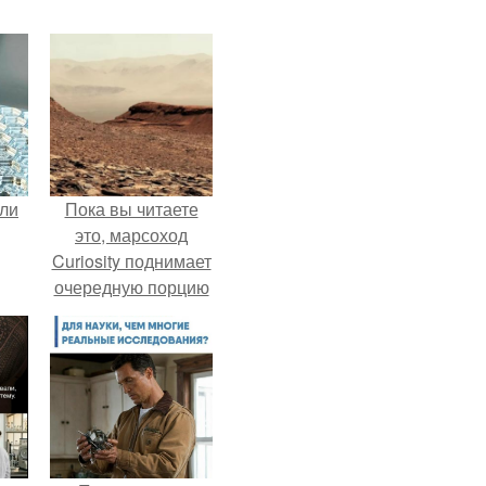
али
Пока вы читаете
это, марсоход
Curiosity поднимает
очередную порцию
красной пыли. 6.