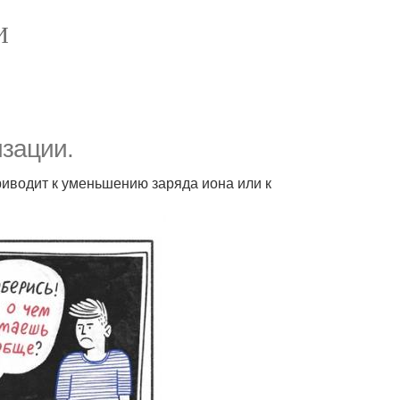
И
изации.
риводит к уменьшению заряда иона или к