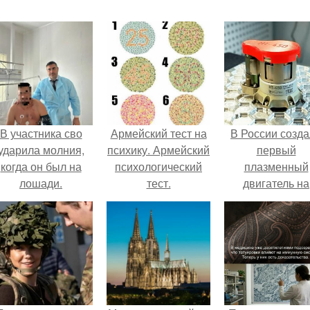
В участника сво
Армейский тест на
В России созд
ударила молния,
психику. Армейский
первый
когда он был на
психологический
плазменный
лошади.
тест.
двигатель на
криптоне.