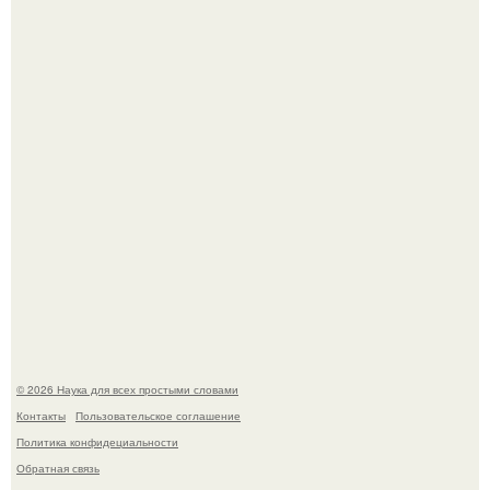
В участника сво ударила молния, когда он был на
лошади.
В Пскове археологи 800-летнее височное кольцо с
Балкан нашли.
© 2026 Наука для всех простыми словами
Контакты
Пользовательское соглашение
Политика конфидециальности
Обратная связь