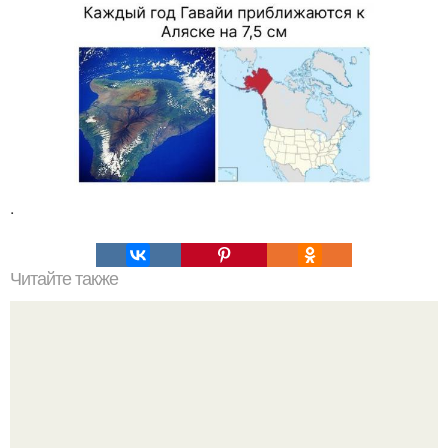
.
Читайте также