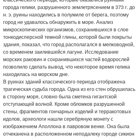
города гелики, разрушенного землетрясением в 373 г. до
н. э. руины находились в полумиле от берега, поэтому
город не удавалось обнаружить в море. Анализ
микроскопических организмов, сохранившихся в слое
тонкодисперсной темной глины, которой были покрыты
здания, показал, что город располагался в мелководной,
со временем заилившейся лагуне. Исследование
морских раковин и сохранившихся частей водорослей
позволило сделать вывод, что некоторое время гелика
находилась на морском дне.
В руинах зданий классического периода отображена
трагическая судьба города. Одна из его стен обрушилась
в сторону моря, словно была сметена гигантской
отступающей волной. Кроме обломков разрушенной
стены, фрагментов гончарных изделий и терракотовых
идолов, археологи нашли серебряную монету с
изображением Аполлона в лавровом венке. Она была
отчеканена в расположенном неподалеку городе сикион