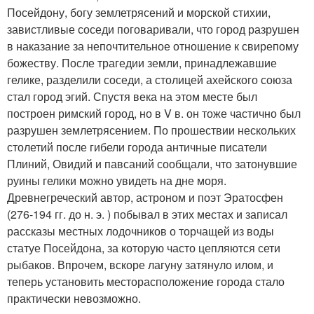
Посейдону, богу землетрясений и морской стихии,
завистливые соседи поговаривали, что город разрушен
в наказание за непочтительное отношение к свирепому
божеству. После трагедии земли, принадлежавшие
гелике, разделили соседи, а столицей ахейского союза
стал город эгий. Спустя века на этом месте был
построен римский город, но в V в. он тоже частично был
разрушен землетрясением. По прошествии нескольких
столетий после гибели города античные писатели
Плиний, Овидий и павсаний сообщали, что затонувшие
руины гелики можно увидеть на дне моря.
Древнегреческий автор, астроном и поэт Эратосфен
(276-194 гг. до н. э. ) побывал в этих местах и записал
рассказы местных лодочников о торчащей из воды
статуе Посейдона, за которую часто цепляются сети
рыбаков. Впрочем, вскоре лагуну затянуло илом, и
теперь установить месторасположение города стало
практически невозможно.