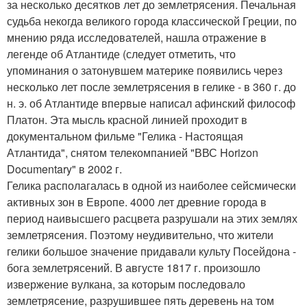
за несколько десятков лет до землетрясения. Печальная
судьба некогда великого города классической Греции, по
мнению ряда исследователей, нашла отражение в
легенде об Атлантиде (следует отметить, что
упоминания о затонувшем материке появились через
несколько лет после землетрясения в гелике - в 360 г. до
н. э. об Атлантиде впервые написал афинский философ
Платон. Эта мысль красной линией проходит в
документальном фильме "Гелика - Настоящая
Атлантида", снятом телекомпанией "ВВС Horizon
Documentary" в 2002 г.
Гелика располагалась в одной из наиболее сейсмически
активных зон в Европе. 4000 лет древние города в
период наивысшего расцвета разрушали на этих землях
землетрясения. Поэтому неудивительно, что жители
гелики большое значение придавали культу Посейдона -
бога землетрясений. В августе 1817 г. произошло
извержение вулкана, за которым последовало
землетрясение, разрушившее пять деревень на том