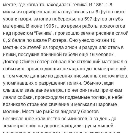
месте, где когда-то находилась гелика. В 1861 г. 8-
мильная прибрежная зона опустилась на 6 футов ниже
уровня моря, затопив побережье на 597 футов вглубь
материка. В июне 1995 г., во время работы археологов
над проектом "Гелика", произошло землетрясение силой
6, 2 балла по шкале Рихтера. Оно унесло жизни 10
местных жителей из города эгион и разрушило отель в
илики, послужив причиной гибели еще 16 человек.
Доктор Стивен сотер собрал впечатляющий материал о
событиях, происходивших незадолго до землетрясений,
в том числе данные из древних письменных источников,
упоминавших о разрушении гелики. Обычно люди
слышали завывание ветра, по непонятным причинам
лаяли собаки, происходили подземные толчки, в небе
возникало странное свечение и мелькали шаровые
молнии. Местные рыбаки видели у берегов
бесчисленное количество осьминогов, а за день до
землетрясения на дороге находили трупы мышей,
раздавленных машинами, на которых люди спешили