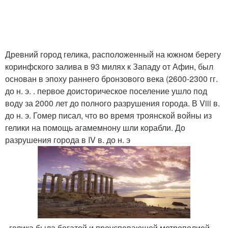
Древний город гелика, расположенный на южном берегу
коринфского залива в 93 милях к Западу от Афин, был
основан в эпоху раннего бронзового века (2600-2300 гг.
до н. э. . первое доисторическое поселение ушло под
воду за 2000 лет до полного разрушения города. В Viii в.
до н. э. Гомер писал, что во время троянской войны из
гелики на помощь агамемнону шли корабли. До
разрушения города в IV в. до н. э
. гелика была богатой и преуспевающей метрополией,