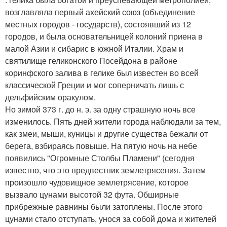
возглавляла первый ахейский союз (объединение
местных городов - государств), состоявший из 12
городов, и была основательницей колоний приена в
малой Азии и сибарис в южной Италии. Храм и
святилище геликонского Посейдона в районе
коринфского залива в гелике был известен во всей
классической Греции и мог соперничать лишь с
дельфийским оракулом.
Но зимой 373 г. до н. э. за одну страшную ночь все
изменилось. Пять дней жители города наблюдали за тем,
как змеи, мыши, куницы и другие существа бежали от
берега, взбираясь повыше. На пятую ночь на небе
появились "Огромные Столбы Пламени" (сегодня
известно, что это предвестник землетрясения. Затем
произошло чудовищное землетрясение, которое
вызвало цунами высотой 32 фута. Обширные
прибрежные равнины были затоплены. После этого
цунами стало отступать, унося за собой дома и жителей