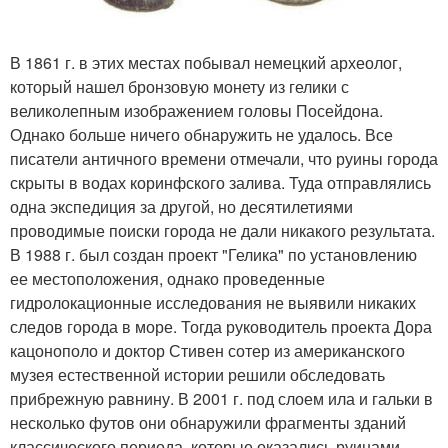
В 1861 г. в этих местах побывал немецкий археолог,
который нашел бронзовую монету из гелики с
великолепным изображением головы Посейдона.
Однако больше ничего обнаружить не удалось. Все
писатели античного времени отмечали, что руины города
скрыты в водах коринфского залива. Туда отправлялись
одна экспедиция за другой, но десятилетиями
проводимые поиски города не дали никакого результата.
В 1988 г. был создан проект "Гелика" по установлению
ее местоположения, однако проведенные
гидролокационные исследования не выявили никаких
следов города в море. Тогда руководитель проекта Дора
кацонополо и доктор Стивен сотер из американского
музея естественной истории решили обследовать
прибрежную равнину. В 2001 г. под слоем ила и гальки в
несколько футов они обнаружили фрагменты зданий
классического периода, которые оказались руинами