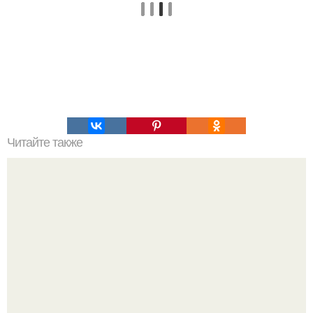
Читайте также
Лечение демодекоза стромектолом. Противопоказания