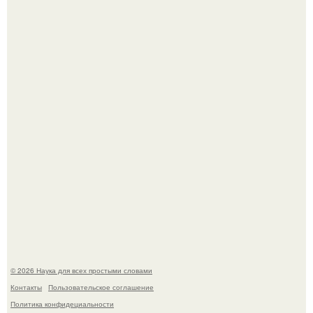
В геноме человека обнаружили следы неизвестных
видов древних предков.
Ученые "Гормон Мотивации нашли".
© 2026 Наука для всех простыми словами
Контакты
Пользовательское соглашение
Политика конфидециальности