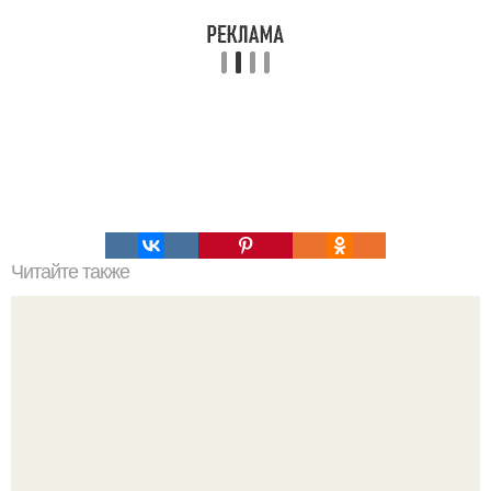
Читайте также
45-Летний Стивен ипполито регулярно снимает млечный