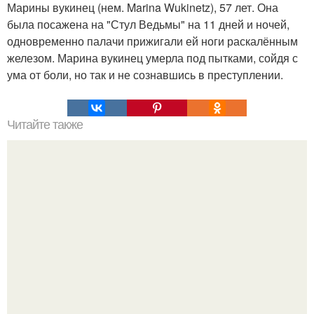
Марины вукинец (нем. Marina Wukinetz), 57 лет. Она
была посажена на "Стул Ведьмы" на 11 дней и ночей,
одновременно палачи прижигали ей ноги раскалённым
железом. Марина вукинец умерла под пытками, сойдя с
ума от боли, но так и не сознавшись в преступлении.
Читайте также
Алексей Ананенко Валерий Беспалов и Борис Баранов.
Забытые герои. Чернобыльские дайверы.