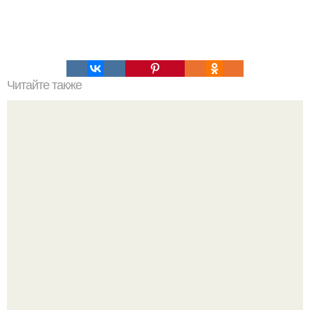
Читайте также
Золотое сечение, что это такое. Золотое сечение: как это
работает.