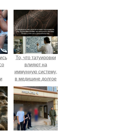
ись
То, что татуировки
со
влияют на
иммунную систему,
и
в медицине долгое
всё
время
рассматривалось
о
лишь как гипотеза.
ган