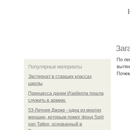
Заг
По ле
вытян
Популярные материалы
Почем
Экстернат в старших классах
школы
Принцесса дании Изабелла пошла
служить в армию.
53-Летняя Джоке - одна из многих
женщин, которым помог фонд Spijt
van Tattoo, основанный в