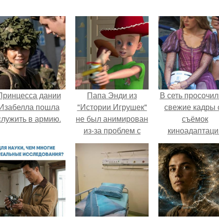
Принцесса дании
Папа Энди из
В сеть просочил
Изабелла пошла
"Истории Игрушек"
свежие кадры 
служить в армию.
не был анимирован
съёмок
из-за проблем с
киноадаптаци
бюджетом.
"Рапунцель", и 
внимание
моментальн
оказалось
приковано к Ти
крофт.