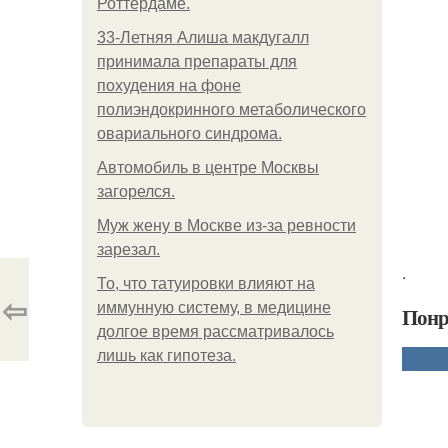
Роттердаме.
33-Летняя Алиша макдугалл
принимала препараты для
похудения на фоне
полиэндокринного метаболического
овариального синдрома.
Автомобиль в центре Москвы
загорелся.
Mуж жену в Москве из-за ревности
зарезал.
.
То, что татуировки влияют на
⇦
иммунную систему, в медицине
Понр
долгое время рассматривалось
лишь как гипотеза.