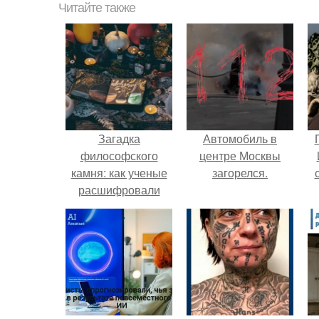
Читайте также
Загадка
Автомобиль в
философского
центре Москвы
камня: как ученые
загорелся.
расшифровали
древний рецепт
эликсира жизни.