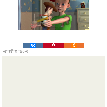
.
Читайте также
Гранитные города улахан - сис.