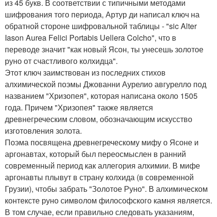
из 45 букв. В соответствии с типичными методами
шифрования того периода, Артур ди написал ключ на
обратной стороне шифровальной таблицы - "sic Alter
Iason Aurea Felici Portabis Uellera Colcho", что в
переводе значит "как новый Ясон, ты унесешь золотое
руно от счастливого колхидца".
Этот ключ заимствован из последних стихов
алхимической поэмы Джованни Аурелио авгурелло под
названием "Хризопея", которая написана около 1505
года. Причем "Хризопея" также является
древнегреческим словом, обозначающим искусство
изготовления золота.
Поэма посвящена древнегреческому мифу о Ясоне и
аргонавтах, который был переосмыслен в ранний
современный период как аллегория алхимии. В мифе
аргонавты плывут в страну колхида (в современной
Грузии), чтобы забрать "Золотое Руно". В алхимическом
контексте руно символом философского камня является.
В том случае, если правильно следовать указаниям,