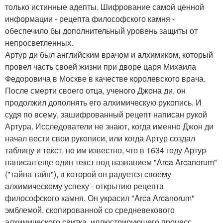
только истинные адепты. Шифрование самой ценной
информации - рецепта философского камня -
обеспечило бы дополнительный уровень защиты от
непросветленных.
Артур ди был английским врачом и алхимиком, который
провел часть своей жизни при дворе царя Михаила
Федоровича в Москве в качестве королевского врача.
После смерти своего отца, ученого Джона ди, он
продолжил дополнять его алхимическую рукопись. И
судя по всему, зашифрованный рецепт написан рукой
Артура. Исследователи не знают, когда именно Джон ди
начал вести свои рукописи, или когда Артур создал
таблицу и текст, но им известно, что в 1634 году Артур
написал еще один текст под названием "Arca Arcanorum"
("тайна тайн"), в которой он радуется своему
алхимическому успеху - открытию рецепта
философского камня. Он украсил "Arca Arcanorum"
эмблемой, скопированной со средневекового
алхимического свитка, иллюстрирующего процесс