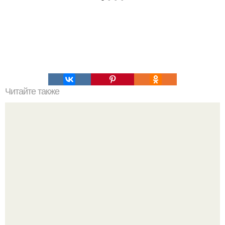
Читайте также
Мифические птицы. В мифологии разных стран большое
место занимают образы птиц.