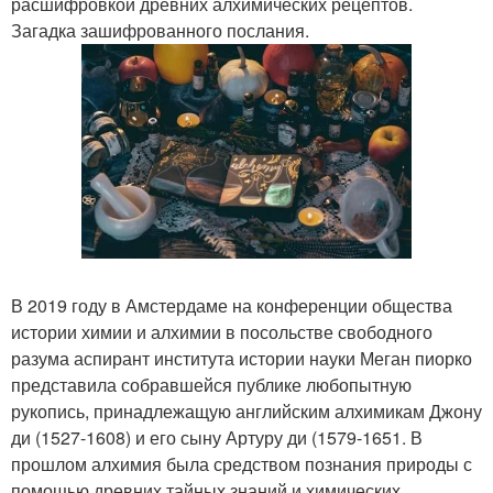
расшифровкой древних алхимических рецептов.
Загадка зашифрованного послания.
В 2019 году в Амстердаме на конференции общества
истории химии и алхимии в посольстве свободного
разума аспирант института истории науки Меган пиорко
представила собравшейся публике любопытную
рукопись, принадлежащую английским алхимикам Джону
ди (1527-1608) и его сыну Артуру ди (1579-1651. В
прошлом алхимия была средством познания природы с
помощью древних тайных знаний и химических