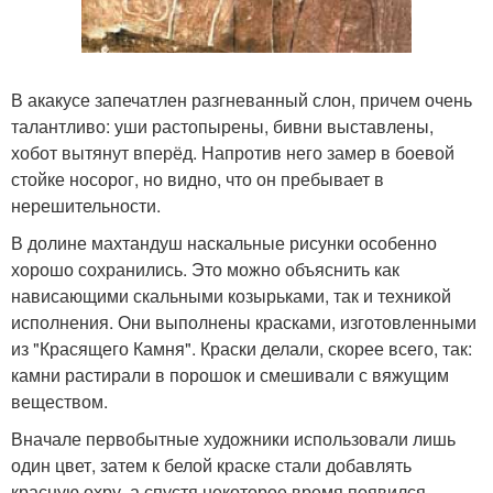
В акакусе запечатлен разгневанный слон, причем очень
талантливо: уши растопырены, бивни выставлены,
хобот вытянут вперёд. Напротив него замер в боевой
стойке носорог, но видно, что он пребывает в
нерешительности.
В долине махтандуш наскальные рисунки особенно
хорошо сохранились. Это можно объяснить как
нависающими скальными козырьками, так и техникой
исполнения. Они выполнены красками, изготовленными
из "Красящего Камня". Краски делали, скорее всего, так:
камни растирали в порошок и смешивали с вяжущим
веществом.
Вначале первобытные художники использовали лишь
один цвет, затем к белой краске стали добавлять
красную охру, а спустя некоторое время появился