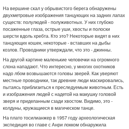
На вершине скал у обрывистого берега обнаружены
двухметровые изображения танцующих на задних лапах
существ: полулюдей - полуживотных. У них глубоко
посаженные глаза, острые уши, хвосты и полоски
шерсти вдоль хребта. Кто это? Некоторые видят в них
танцующих кошек, некоторые - вставших на дыбы
козлов. Проводники утверждали, что это - джинны.
На другой картине маленькие человечки на огромного
слона нападают. Что интересно, у многих охотников
надо лбом возвышаются головы зверей. Как уверяют
местные проводники, так древние люди маскировались,
пытаясь приблизиться к преследуемым животным. Есть
и изображения людей с надетой на макушку головой
зверя и приделанным сзади хвостом. Видимо, это -
колдуны, кружащиеся в магическом танце.
На плато тосилианжер в 1957 году археологическая
экспедиция во главе с Анри локком обнаружила