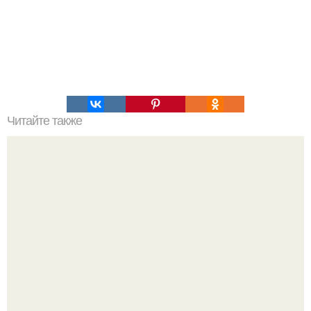
Читайте также
Ментальные ловушки. Глупости, которые делают
разумные люди, чтобы испортить себе жизнь.