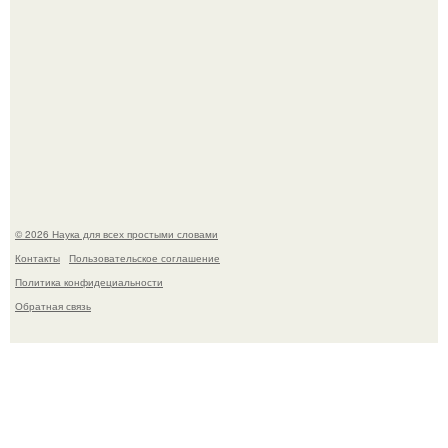
В России создали первый плазменный двигатель на
криптоне.
© 2026 Наука для всех простыми словами
Контакты
Пользовательское соглашение
Политика конфидециальности
Обратная связь