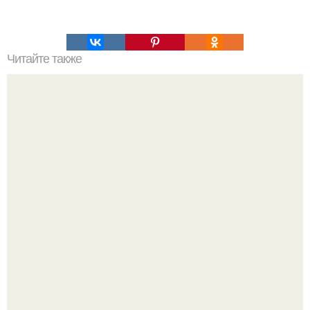
Читайте также
Наука Что это простыми словами. Что такое
антиматерия?